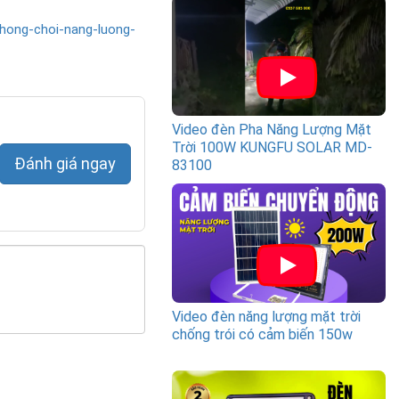
hong-choi-nang-luong-
Video đèn Pha Năng Lượng Mặt
Trời 100W KUNGFU SOLAR MD-
Đánh giá ngay
83100
Video đèn năng lượng mặt trời
chống trói có cảm biến 150w