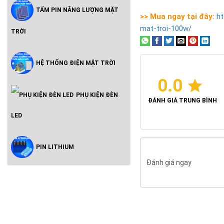
TẤM PIN NĂNG LƯỢNG MẶT
>> Mua ngay tại đây:
h
mat-troi-100w/
TRỜI
HỆ THỐNG ĐIỆN MẶT TRỜI
0.0
PHỤ KIỆN ĐÈN
ĐÁNH GIÁ TRUNG BÌNH
LED
PIN LITHIUM
Đánh giá ngay