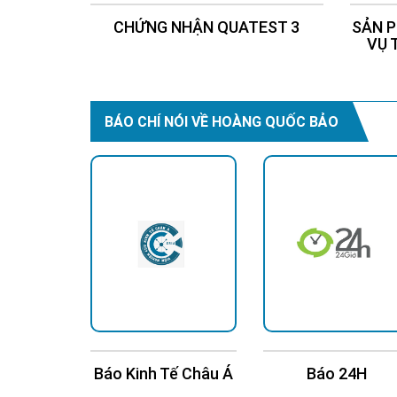
CHỨNG NHẬN QUATEST 3
SẢN P
VỤ 
BÁO CHÍ NÓI VỀ HOÀNG QUỐC BẢO
h Niên
Báo Kinh Tế Châu Á
Báo 24H