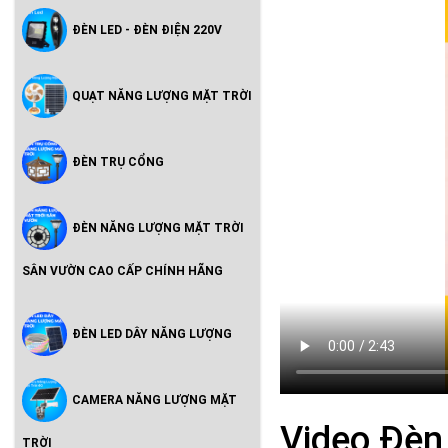
ĐÈN LED - ĐÈN ĐIỆN 220V
QUẠT NĂNG LƯỢNG MẶT TRỜI
ĐÈN TRỤ CỔNG
ĐÈN NĂNG LƯỢNG MẶT TRỜI
SÂN VƯỜN CAO CẤP CHÍNH HÃNG
ĐÈN LED DÂY NĂNG LƯỢNG
CAMERA NĂNG LƯỢNG MẶT
Video Đèn
TRỜI