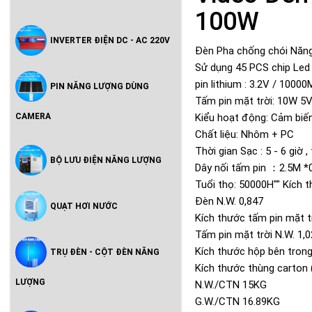
100W
INVERTER ĐIỆN DC - AC 220V
Đèn Pha chống chói Năn
Sử dụng 45 PCS chip Led 
pin lithium : 3.2V / 100
PIN NĂNG LƯỢNG DÙNG
Tấm pin mặt trời: 10W 5
CAMERA
Kiểu hoạt động: Cảm biến
Chất liệu: Nhôm + PC
Thời gian Sạc : 5 - 6 giờ ,
BỘ LƯU ĐIỆN NĂNG LƯỢNG
Dây nối tấm pin ：2.5M *
Tuổi thọ: 50000H"" Kích
Đèn N.W. 0,847
QUẠT HƠI NƯỚC
Kích thước tấm pin mặt 
Tấm pin mặt trời N.W. 1,0
Kích thước hộp bên tro
TRỤ ĐÈN - CỘT ĐÈN NĂNG
Kích thước thùng carton
LƯỢNG
N.W./CTN 15KG
G.W./CTN 16.89KG