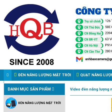
ĐÈN NĂNG LƯỢNG MẶT TRỜI
QUẠT NĂNG LƯỢ
VIDEO ĐÈN PHA ĐIỆN 220V
DANH MỤC SẢN PHẨM
Video đèn năng lượng m
ĐÈN NĂNG LƯỢNG MẶT TRỜI