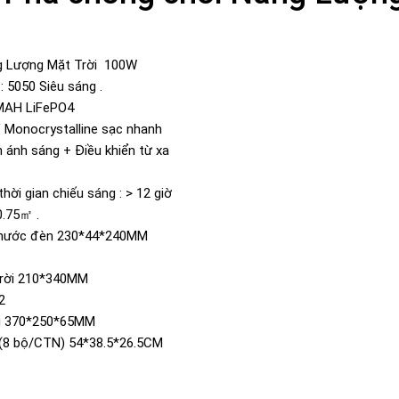
g Lượng Mặt Trời 100W
: 5050 Siêu sáng .
00MAH LiFePO4
V Monocrystalline sạc nhanh
 ánh sáng + Điều khiển từ xa
 thời gian chiếu sáng : > 12 giờ
0.75㎡ .
 thước đèn 230*44*240MM
trời 210*340MM
2
ng 370*250*65MM
 (8 bộ/CTN) 54*38.5*26.5CM