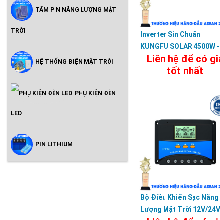
TẤM PIN NĂNG LƯỢNG MẶT
TRỜI
Inverter Sin Chuẩn
KUNGFU SOLAR 4500W -
Liên hệ để có gi
Bộ Kích Điện 4500W 12V
HỆ THỐNG ĐIỆN MẶT TRỜI
tốt nhất
Sang 220V
Chi Tiết
Đặt Mu
PHỤ KIỆN ĐÈN
LED
PIN LITHIUM
Bộ Điều Khiển Sạc Năng
Lượng Mặt Trời 12V/24