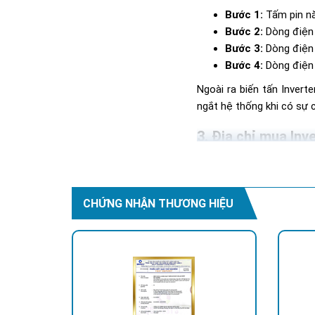
Bước 1:
Tấm pin nă
Bước 2:
Dòng điện 
Bước 3:
Dòng điện 
Bước 4:
Dòng điện 
Ngoài ra biến tấn Inver
ngắt hệ thống khi có sự c
Địa chỉ mua Inv
CÔNG TY TNHH TM
Hotline: 0937.685.000
Trụ sở chính: 126 Tân Qu
CHỨNG NHẬN THƯƠNG HIỆU
Chi Nhánh Thủ Đức: 307 
Chi Nhánh Đồng Nai: 239
Chi Nhánh BR-VT: 477 Cá
Chi Nhánh Hà Nội: P914 