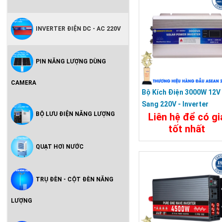
INVERTER ĐIỆN DC - AC 220V
PIN NĂNG LƯỢNG DÙNG
CAMERA
Bộ Kích Điện 3000W 12V
Sang 220V - Inverter
BỘ LƯU ĐIỆN NĂNG LƯỢNG
Liên hệ để có gi
KUNGFU SOLAR KF-300
tốt nhất
Chi Tiết
Đặt Mu
QUẠT HƠI NƯỚC
TRỤ ĐÈN - CỘT ĐÈN NĂNG
LƯỢNG