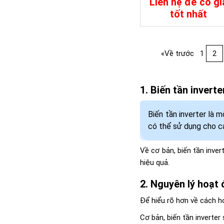
Liên hệ để có gi
60A PWM
tốt nhất
Chi Tiết
Đặt Mu
«Về trước
1
2
Biến tần inverte
Biến tần inverter là 
có thể sử dụng cho cá
Về cơ bản, biến tần inve
hiệu quả.
Nguyên lý hoạt 
Để hiểu rõ hơn về cách h
Cơ bản, biến tần inverte