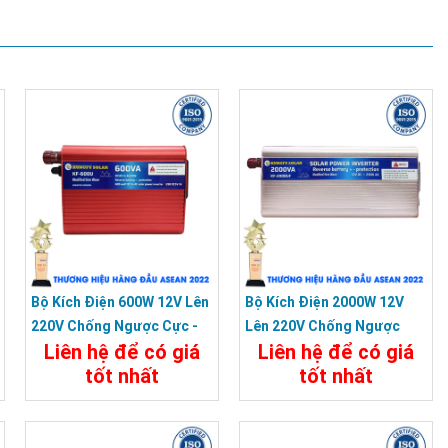
Bộ Kích Điện 600W 12V Lên
Bộ Kích Điện 2000W 12V
220V Chống Ngược Cực -
Lên 220V Chống Ngược
Liên hệ để có giá
Liên hệ để có giá
Inverter KUNGFU SOLAR
Cực - Inverter KUNGFU
tốt nhất
tốt nhất
KF-600U
SOLAR KF-2000UF
Chi Tiết
Đặt Mua
Chi Tiết
Đặt Mua