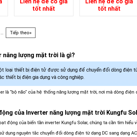
á
Liên hệ để có giá
Liên hệ để có giá
60A MPPT
tốt nhất
tốt nhất
a
Chi Tiết
Đặt Mua
Chi Tiết
Đặt Mua
...
Tiếp theo»
r năng lượng mặt trời là gì?
một loại thiết bị điện tử được sử dụng để chuyển đổi dòng điện 
c thiết bị điện gia dụng và công nghiệp.
rter là "bộ não" của hệ thống năng lượng mặt trời, nơi mà dòng đi
động của Inverter năng lượng mặt trời Kungfu So
oạt động của biến tần inverter Kungfu Solar, chúng ta cần tìm hiểu 
r sử dụng nguyên tắc chuyển đổi dòng điện từ dạng DC sang dạng A