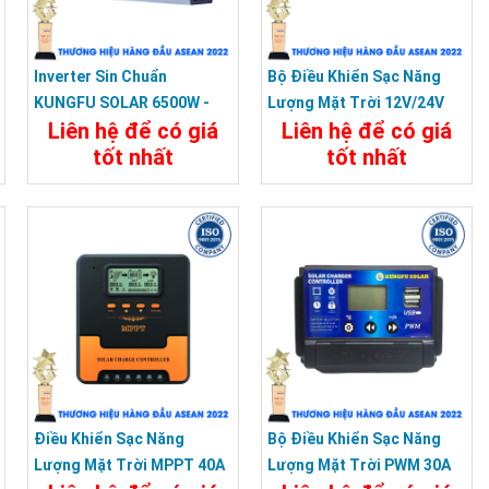
Inverter Sin Chuẩn
Bộ Điều Khiển Sạc Năng
KUNGFU SOLAR 6500W -
Lượng Mặt Trời 12V/24V
Liên hệ để có giá
Liên hệ để có giá
Bộ Kích Điện 6500W 12V
30A PWM
tốt nhất
tốt nhất
Sang 220V
Chi Tiết
Đặt Mua
Chi Tiết
Đặt Mua
Điều Khiển Sạc Năng
Bộ Điều Khiển Sạc Năng
Lượng Mặt Trời MPPT 40A
Lượng Mặt Trời PWM 30A