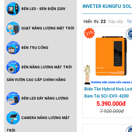
INVETER KUNGFU SOLA
ĐÈN LED - ĐÈN ĐIỆN 220V
Hiển thị:
22
Từ
Sắp xếp:
QUẠT NĂNG LƯỢNG MẶT TRỜI
31%
ĐÈN TRỤ CỔNG
ĐÈN NĂNG LƯỢNG MẶT TRỜI
SÂN VƯỜN CAO CẤP CHÍNH HÃNG
Biến Tần Hybrid Hoà Lướ
Bám Tải SCI-EVO-4200
ĐÈN LED DÂY NĂNG LƯỢNG
5.390.000đ
7.920.000đ
CAMERA NĂNG LƯỢNG MẶT
Chi Tiết
Đặt Mu
TRỜI