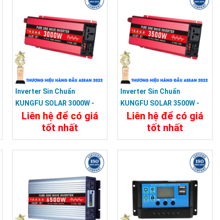
Inverter Sin Chuẩn
Inverter Sin Chuẩn
KUNGFU SOLAR 3000W -
KUNGFU SOLAR 3500W -
Liên hệ để có giá
Liên hệ để có giá
Bộ Kích Điện 3000W 12V
Bộ Kích Điện 3500W 12V
tốt nhất
tốt nhất
Sang 220V
Sang 220V
Chi Tiết
Đặt Mua
Chi Tiết
Đặt Mua