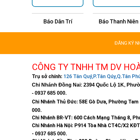
i Trẻ
Báo Dân Trí
Báo Thanh Niên
ĐĂNG KÝ N
CÔNG TY TNHH TM DV HO
Trụ sở chính:
126 Tân Quý,P.Tân Qúy,Q.Tân P
Chi Nhánh Đồng Nai: 2394 Quốc Lộ 1K, Phường
-
0937 685 000
.
Chi Nhánh Thủ Đức:
58E Gò Dưa, Phường Tam B
000
.
Chi Nhánh BR-VT:
600 Cách Mạng Tháng 8, Phư
Chi Nhánh Hà Nội: P914 Tòa Nhà CT4C/X2 KĐT 
-
0937 685 000.