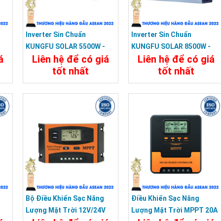
Inverter Sin Chuẩn
Inverter Sin Chuẩn
KUNGFU SOLAR 5500W -
KUNGFU SOLAR 8500W -
á
Liên hệ để có giá
Liên hệ để có giá
Bộ Kích Điện 5500W 12V
Bộ Kích Điện 8500W 12V
tốt nhất
tốt nhất
Sang 220V
Sang 220V
a
Chi Tiết
Đặt Mua
Chi Tiết
Đặt Mua
Bộ Điều Khiển Sạc Năng
Điều Khiển Sạc Năng
V
Lượng Mặt Trời 12V/24V
Lượng Mặt Trời MPPT 20A