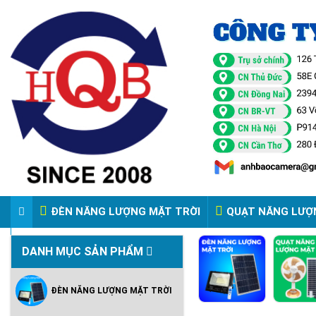
ĐÈN NĂNG LƯỢNG MẶT TRỜI
QUẠT NĂNG LƯỢ
VIDEO ĐÈN PHA ĐIỆN 220V
DANH MỤC SẢN PHẨM
ĐÈN NĂNG LƯỢNG MẶT TRỜI