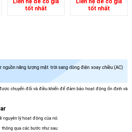
Liên hệ để có giá
Liên hệ để có giá
KUNGFU SOLAR
tốt nhất
tốt nhất
Chi Tiết
Đặt Mua
Chi Tiết
Đặt Mua
từ nguồn năng lượng mặt trời sang dòng điện xoay chiều (AC)
ện được chuyển đổi và điều khiển để đảm bảo hoạt động ổn định và
lar
về nguyên lý hoạt động của nó.
C thông qua các bước như sau: