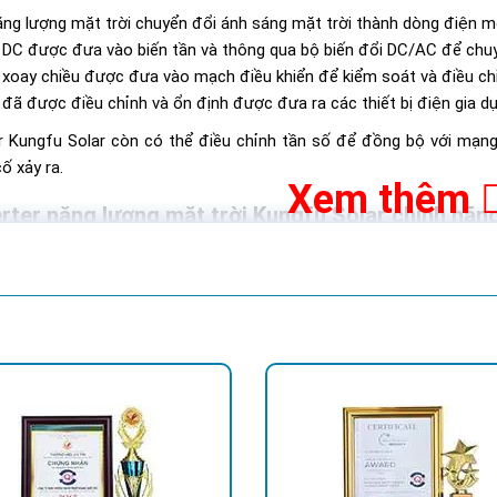
ng lượng mặt trời chuyển đổi ánh sáng mặt trời thành dòng điện mộ
DC được đưa vào biến tần và thông qua bộ biến đổi DC/AC để chuy
xoay chiều được đưa vào mạch điều khiển để kiểm soát và điều chỉ
đã được điều chỉnh và ổn định được đưa ra các thiết bị điện gia d
ter Kungfu Solar còn có thể điều chỉnh tần số để đồng bộ với mạng
ố xảy ra.
Xem thêm
erter năng lượng mặt trời Kungfu Solar chính hãn
 KT HOÀNG QUỐC BẢO
ý, P.Tân Quý, Q.Tân Phú, TP.HCM
Quốc lộ 13 Phường Hiệp Bình Phước , Thành Phố Thủ Đức.
4 Quốc Lộ 1K, Phường Hoá An, TP. Biên Hoà, Tỉnh Đồng Nai
ch Mạng Tháng 8, P.Phước Nguyên, TP. Bà Rịa, Vũng Tàu
Tòa Nhà CT4C/X2 KĐT Bắc Linh Đàm - Hoàng Mai - Hà Nội.
Hình ảnh showroom trưng bày Đèn năng lượng mặt 