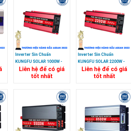
Inverter Sin Chuẩn
Inverter Sin Chuẩn
KUNGFU SOLAR 1000W -
KUNGFU SOLAR 2200W -
á
Liên hệ để có giá
Liên hệ để có giá
0U
Bộ Kích Điện 1000W 12V
Bộ Kích Điện 2200W 12V
tốt nhất
tốt nhất
Lên 220V
Sang 220V
a
Chi Tiết
Đặt Mua
Chi Tiết
Đặt Mua