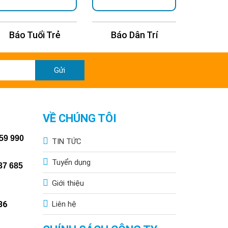
Báo Tuổi Trẻ
Báo Dân Trí
Báo T
Gửi
VỀ CHÚNG TÔI
59 990
TIN TỨC
Tuyển dụng
37 685
Giới thiệu
86
Liên hệ