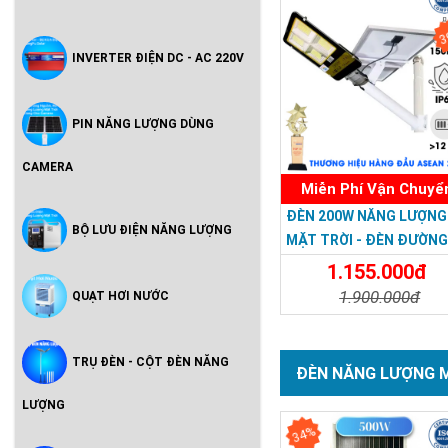
3
INVERTER ĐIỆN DC - AC 220V
PIN NĂNG LƯỢNG DÙNG
CAMERA
Miễn Phí Vận Chuyể
ĐÈN 200W NĂNG LƯỢNG
BỘ LƯU ĐIỆN NĂNG LƯỢNG
MẶT TRỜI - ĐÈN ĐƯỜN
NĂNG LƯỢNG MẶT TRỜI
1.155.000đ
200W - Solar Light 200W
1.900.000đ
QUẠT HƠI NƯỚC
Chi Tiết
Đặt Mu
TRỤ ĐÈN - CỘT ĐÈN NĂNG
ĐÈN NĂNG LƯỢNG 
LƯỢNG
34%