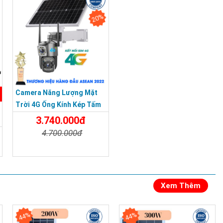
20%
Camera Năng Lượng Mặt
Trời 4G Ống Kính Kép Tấm
Pin Năng Lượng 40W
3.740.000đ
4.700.000đ
Chi Tiết
Đặt Mua
Xem Thêm
44%
44%