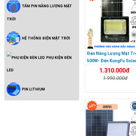
TẤM PIN NĂNG LƯỢNG MẶT
TRỜI
HỆ THỐNG ĐIỆN MẶT TRỜI
Đèn Năng Lượng Mặt Tr
PHỤ KIỆN ĐÈN
500W- Đèn KungFu Sola
Năng Lượng Mặt Trời
1.310.000đ
LED
500W,IP 67 Loại Lớn
1.990.000đ
Chi Tiết
Đặt Mu
PIN LITHIUM
44%