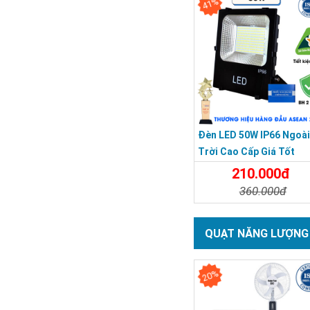
41%
Đèn LED 50W IP66 Ngoà
Trời Cao Cấp Giá Tốt
210.000đ
360.000đ
Chi Tiết
Đặt Mu
QUẠT NĂNG LƯỢNG
20%