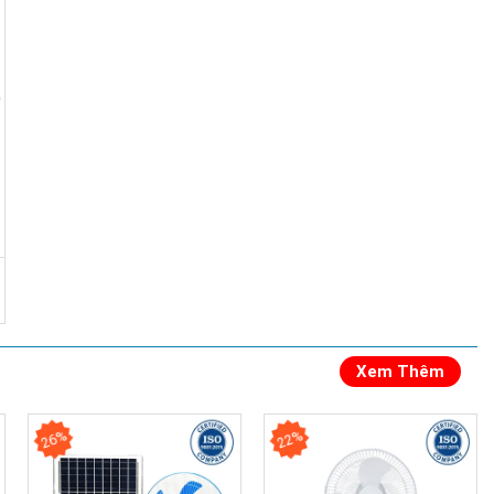
Xem Thêm
26%
22%