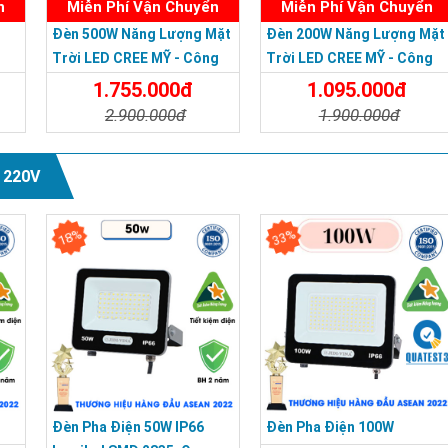
n
Miễn Phí Vận Chuyển
Miễn Phí Vận Chuyển
Đèn 500W Năng Lượng Mặt
Đèn 200W Năng Lượng Mặt
Trời LED CREE MỸ - Công
Trời LED CREE MỸ - Công
H 3
Nghệ Mới - Bảo Hành 3
Nghệ Mới Bảo Hành 3 Năm
1.755.000đ
1.095.000đ
Năm
2.900.000đ
1.900.000đ
a
Chi Tiết
Đặt Mua
Chi Tiết
Đặt Mua
 220V
18%
33%
Đèn Pha Điện 50W IP66
Đèn Pha Điện 100W