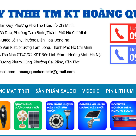
NG MẶT TRỜI
SẢN PHẨM SALE
VIDEO
PIN LITHIUM