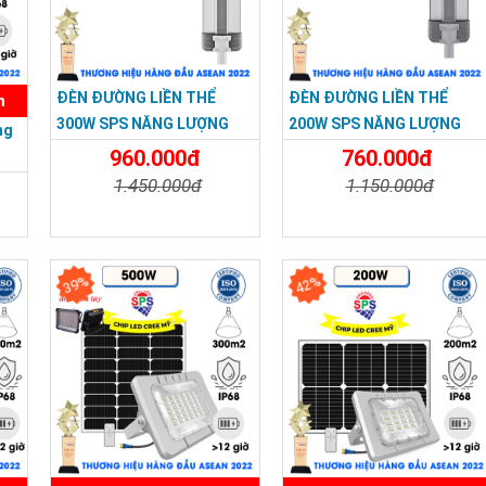
ĐÈN ĐƯỜNG LIỀN THỂ
ĐÈN ĐƯỜNG LIỀN THỂ
n
300W SPS NĂNG LƯỢNG
200W SPS NĂNG LƯỢNG
ng
MẶT TRỜI - BẢO HÀNH 3
MẶT TRỜI - BẢO HÀNH 3
960.000đ
760.000đ
NĂM
NĂM
1.450.000đ
1.150.000đ
Chi Tiết
Đặt Mua
Chi Tiết
Đặt Mua
a
39%
42%