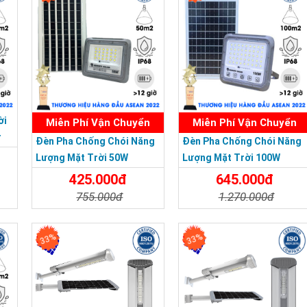
ời
Miễn Phí Vận Chuyển
Miễn Phí Vận Chuyển
r
Đèn Pha Chống Chói Năng
Đèn Pha Chống Chói Năng
Lượng Mặt Trời 50W
Lượng Mặt Trời 100W
425.000đ
645.000đ
755.000đ
1.270.000đ
a
Chi Tiết
Đặt Mua
Chi Tiết
Đặt Mua
33%
33%