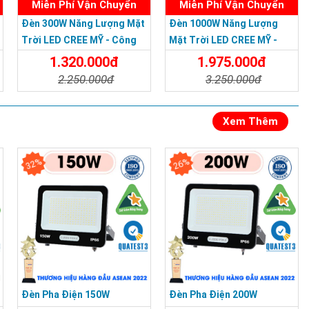
Miễn Phí Vận Chuyển
Miễn Phí Vận Chuyển
Đèn 300W Năng Lượng Mặt
Đèn 1000W Năng Lượng
Trời LED CREE MỸ - Công
Mặt Trời LED CREE MỸ -
Nghệ Mới - Bảo Hành 3
Công Nghệ Mới - Bảo Hành
1.320.000đ
1.975.000đ
Năm
3 Năm
2.250.000đ
3.250.000đ
Chi Tiết
Đặt Mua
Chi Tiết
Đặt Mua
Xem Thêm
32%
26%
Đèn Pha Điện 150W
Đèn Pha Điện 200W