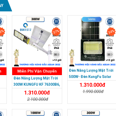
ẠY
3%
37%
34%
Đèn Năng Lượng Mặt Trời
n
Miễn Phí Vận Chuyển
500W- Đèn KungFu Solar
Đèn Năng Lượng Mặt Trời
Năng Lượng Mặt Trời
1.310.000đ
300W KUNGFU KF 76300B6,
500W,IP 67 Loại Lớn
IP68, Bảng Giá 2026
1.990.000đ
1.310.000đ
2.100.000đ
Chi Tiết
Đặt Mua
a
Chi Tiết
Đặt Mua