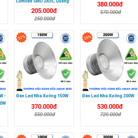
Lumiled SMD 2835, Quang
380.000đ
Thông 120lm/W
205.000đ
570.000đ
250.000đ
a
Chi Tiết
Đặt Mua
Chi Tiết
Đặt Mua
32%
26%
W -
Đèn Led Nhà Xưởng 150W
Đèn Led Nhà Xưởng 200W
00W
370.000đ
530.000đ
550.000đ
720.000đ
Chi Tiết
Đặt Mua
Chi Tiết
Đặt Mua
a