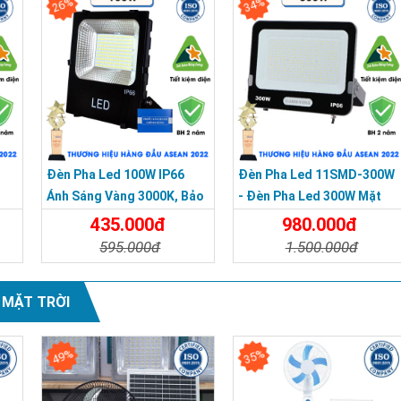
26%
34%
i
Đèn Pha Led 100W IP66
Đèn Pha Led 11SMD-300W
Ánh Sáng Vàng 3000K, Bảo
- Đèn Pha Led 300W Mặt
Hành 2 Năm
Kính Cường Lực, Chống
435.000đ
980.000đ
Thấm IP66
595.000đ
1.500.000đ
a
Chi Tiết
Đặt Mua
Chi Tiết
Đặt Mua
 MẶT TRỜI
49%
35%