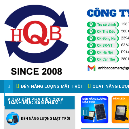
ĐÈN NĂNG LƯỢNG MẶT TRỜI
QUẠT NĂNG LƯỢ
VIDEO ĐÈN PHA ĐIỆN 220V
DANH MỤC SẢN PHẨM
ĐÈN NĂNG LƯỢNG MẶT TRỜI