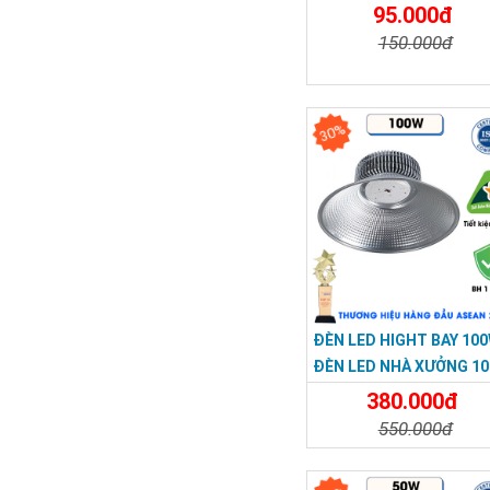
95.000đ
150.000đ
Chi Tiết
Đặt Mu
30%
ĐÈN LED HIGHT BAY 100
ĐÈN LED NHÀ XƯỞNG 1
380.000đ
550.000đ
Chi Tiết
Đặt Mu