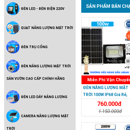
SẢN PHẨM BÁN CH
ĐÈN LED - ĐÈN ĐIỆN 220V
QUẠT NĂNG LƯỢNG MẶT TRỜI
3
ĐÈN TRỤ CỔNG
ĐÈN NĂNG LƯỢNG MẶT TRỜI
SÂN VƯỜN CAO CẤP CHÍNH HÃNG
Miễn Phí Vận Chuyể
ĐÈN NĂNG LƯỢNG MẶT
TRỜI 100W IP68 Giá Rẻ,
ĐÈN LED DÂY NĂNG LƯỢNG
Bảo Hành 2 Năm
760.000đ
1.150.000đ
CAMERA NĂNG LƯỢNG MẶT
Chi Tiết
Đặt Mu
TRỜI