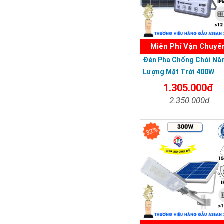
Miễn Phí Vận Chuyể
Đèn Pha Chống Chói Nă
Lượng Mặt Trời 400W
1.305.000đ
2.350.000đ
Chi Tiết
Đặt Mu
32%