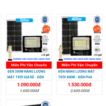
33%
41%
Miễn Phí Vận Chuyển
Miễn Phí Vận Chuyển
ĐÈN 300W NĂNG LƯỢNG
ĐÈN NĂNG LƯỢNG MẶT
MẶT TRỜI GIÁ RẺ - ĐÈN
TRỜI 400W - ĐÈN PHA
PHA NĂNG LƯỢNG MẶT
400W NĂNG LƯỢNG MẶT
1.090.000đ
1.530.000đ
TRỜI 300W MẪU MỚI
TRỜI CHỈ 1.530K - Solar
1.650.000đ
2.600.000đ
Light 400W
Chi Tiết
Đặt Mua
Chi Tiết
Đặt Mua