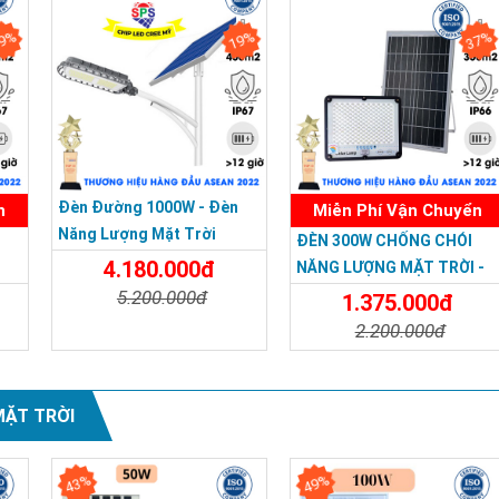
9%
19%
37%
Đèn Đường 1000W - Đèn
n
Miễn Phí Vận Chuyển
Năng Lượng Mặt Trời
ĐÈN 300W CHỐNG CHÓI
Chống Nước Cao Cấp SPS
4.180.000đ
G
NĂNG LƯỢNG MẶT TRỜI -
1000W Bảo Hành 3 Năm
Solar Light KUNGFU
5.200.000đ
1.375.000đ
SOLAR 300W
2.200.000đ
Chi Tiết
Đặt Mua
a
Chi Tiết
Đặt Mua
MẶT TRỜI
43%
49%