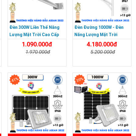
Đèn 300W Liền Thể Năng
Đèn Đường 1000W - Đèn
Lượng Mặt Trời Cao Cấp
Năng Lượng Mặt Trời
SPS Không Cảm Biến
Chống Nước Cao Cấp SPS
1.090.000đ
4.180.000đ
Chuyển Động Chip LED Mỹ
1000W Bảo Hành 3 Năm
1.970.000đ
5.200.000đ
Chi Tiết
Đặt Mua
Chi Tiết
Đặt Mua
41%
39%