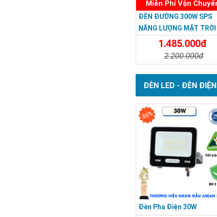
Miễn Phí Vận Chuyể
ĐÈN ĐƯỜNG 300W SPS
NĂNG LƯỢNG MẶT TRỜI
CHIP LED MỸ - BẢO HÀN
1.485.000đ
NĂM
2.200.000đ
Chi Tiết
Đặt Mu
ĐÈN LED - ĐÈN ĐIỆN
36%
Đèn Pha Điện 30W