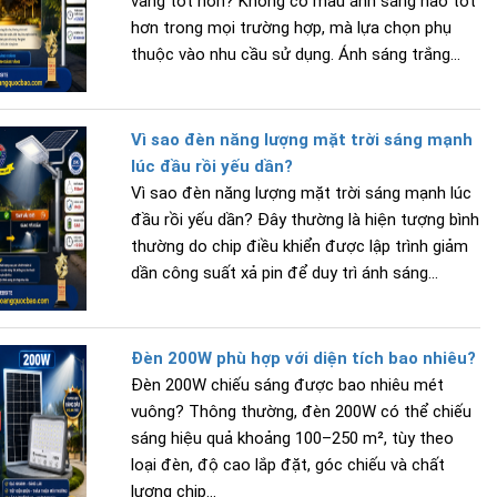
vàng tốt hơn? Không có màu ánh sáng nào tốt
hơn trong mọi trường hợp, mà lựa chọn phụ
thuộc vào nhu cầu sử dụng. Ánh sáng trắng...
Vì sao đèn năng lượng mặt trời sáng mạnh
lúc đầu rồi yếu dần?
Vì sao đèn năng lượng mặt trời sáng mạnh lúc
đầu rồi yếu dần? Đây thường là hiện tượng bình
thường do chip điều khiển được lập trình giảm
dần công suất xả pin để duy trì ánh sáng...
Đèn 200W phù hợp với diện tích bao nhiêu?
Đèn 200W chiếu sáng được bao nhiêu mét
vuông? Thông thường, đèn 200W có thể chiếu
sáng hiệu quả khoảng 100–250 m², tùy theo
loại đèn, độ cao lắp đặt, góc chiếu và chất
lượng chip...