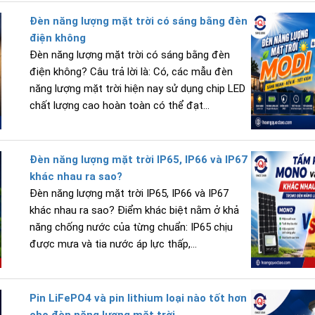
Đèn năng lượng mặt trời có sáng bằng đèn
điện không
Đèn năng lượng mặt trời có sáng bằng đèn
điện không? Câu trả lời là: Có, các mẫu đèn
năng lượng mặt trời hiện nay sử dụng chip LED
chất lượng cao hoàn toàn có thể đạt...
Đèn năng lượng mặt trời IP65, IP66 và IP67
khác nhau ra sao?
Đèn năng lượng mặt trời IP65, IP66 và IP67
khác nhau ra sao? Điểm khác biệt nằm ở khả
năng chống nước của từng chuẩn: IP65 chịu
được mưa và tia nước áp lực thấp,...
Pin LiFePO4 và pin lithium loại nào tốt hơn
cho đèn năng lượng mặt trời