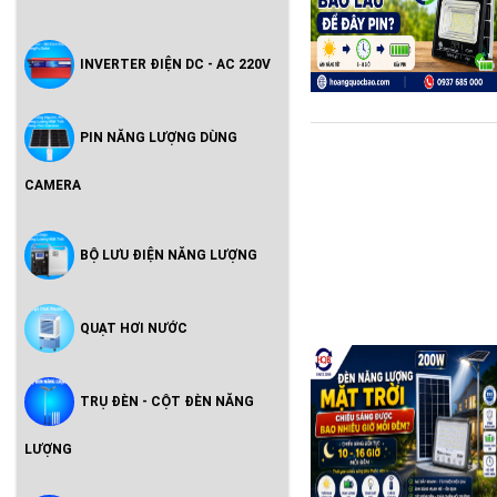
INVERTER ĐIỆN DC - AC 220V
PIN NĂNG LƯỢNG DÙNG
CAMERA
BỘ LƯU ĐIỆN NĂNG LƯỢNG
QUẠT HƠI NƯỚC
TRỤ ĐÈN - CỘT ĐÈN NĂNG
LƯỢNG