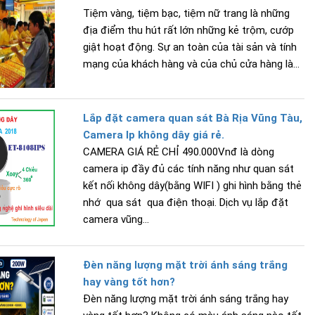
Tiệm vàng, tiệm bạc, tiệm nữ trang là những
địa điểm thu hút rất lớn những kẻ trộm, cướp
giật hoạt động. Sự an toàn của tài sản và tính
mạng của khách hàng và của chủ cửa hàng là...
Lắp đặt camera quan sát Bà Rịa Vũng Tàu,
Camera Ip không dây giá rẻ.
CAMERA GIÁ RẺ CHỈ 490.000Vnđ là dòng
camera ip đầy đủ các tính năng như quan sát
kết nối không dây(bằng WIFI ) ghi hình bằng thẻ
nhớ qua sát qua điện thoại. Dịch vụ lắp đặt
camera vũng...
Đèn năng lượng mặt trời ánh sáng trắng
hay vàng tốt hơn?
Đèn năng lượng mặt trời ánh sáng trắng hay