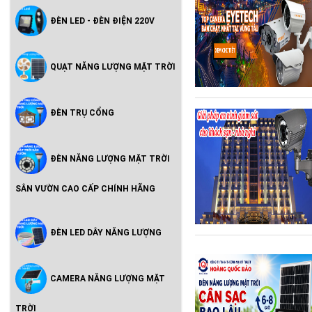
ĐÈN LED - ĐÈN ĐIỆN 220V
QUẠT NĂNG LƯỢNG MẶT TRỜI
ĐÈN TRỤ CỔNG
ĐÈN NĂNG LƯỢNG MẶT TRỜI
SÂN VƯỜN CAO CẤP CHÍNH HÃNG
ĐÈN LED DÂY NĂNG LƯỢNG
CAMERA NĂNG LƯỢNG MẶT
TRỜI