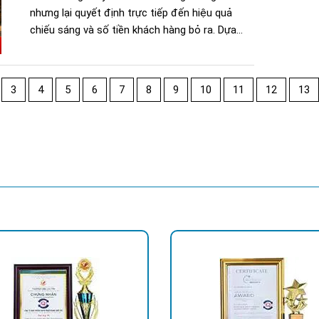
nhưng lại quyết định trực tiếp đến hiệu quả
chiếu sáng và số tiền khách hàng bỏ ra. Dựa...
3
4
5
6
7
8
9
10
11
12
13