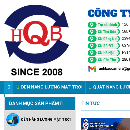
ĐÈN NĂNG LƯỢNG MẶT TRỜI
QUẠT NĂNG LƯỢ
VIDEO ĐÈN PHA ĐIỆN 220V
DANH MỤC SẢN PHẨM
TIN TỨC
ĐÈN NĂNG LƯỢNG MẶT TRỜI