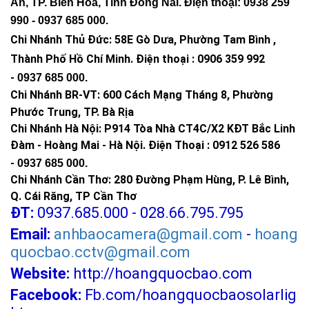
An, TP. Biên Hòa, Tỉnh Đồng Nai. Điện thoại: 0938 259
990 -
0937 685 000
.
Chi Nhánh Thủ Đức:
58E Gò Dưa, Phường Tam Bình ,
Thành Phố Hồ Chí Minh
.
Điện thoại : 0906 359 992
-
0937 685 000
.
Chi Nhánh BR-VT:
600 Cách Mạng Tháng 8, Phường
Phước Trung, TP. Bà Rịa
Chi Nhánh Hà Nội: P914 Tòa Nhà CT4C/X2 KĐT Bắc Linh
Đàm - Hoàng Mai - Hà Nội.
Điện Thoại : 0912 526 586
-
0937 685 000.
Chi Nhánh Cần Thơ: 280 Đường Phạm Hùng, P. Lê Bình,
Q. Cái Răng, TP Cần Thơ
ĐT:
0937.685.000 - 028.66.795.795
Email:
anhbaocamera@gmail.com
-
hoang
quocbao.cctv@gmail.com
Website:
http://hoangquocbao.com
Facebook:
Fb.com/hoangquocbaosolarlig