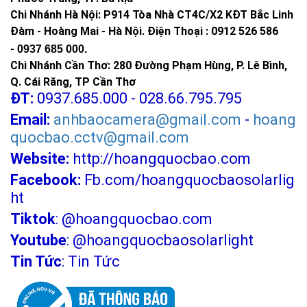
điều kiện thuận lợi cho việc lắp đặt, bảo trì sau này.
Chi Nhánh Hà Nội: P914 Tòa Nhà CT4C/X2 KĐT Bắc Linh
Đàm - Hoàng Mai - Hà Nội.
Điện Thoại : 0912 526 586
Đặc điểm của tấm pin thu năng lượng mặt
-
0937 685 000.
trời
Chi Nhánh Cần Thơ: 280 Đường Phạm Hùng, P. Lê Bình,
Tấm pin năng lượng mặt trời mang trong mình nhiều đặc điểm
Q. Cái Răng, TP Cần Thơ
nổi bật, khiến chúng trở thành một sản phẩm được ưa chuộng
ĐT:
0937.685.000 - 028.66.795.795
trong cuộc sống hiện đại.
Email:
anhbaocamera@gmail.com
-
hoang
quocbao.cctv@gmail.com
Thiết kế nhỏ gọn và mỏng
Website:
http://hoangquocbao.com
Những tấm pin năng lượng mặt trời hiện nay được thiết kế
ngày càng nhỏ gọn, mỏng nhẹ, dễ dàng trong việc vận chuyển
Facebook:
Fb.com/hoangquocbaosolarlig
và lắp đặt. Khi lắp đặt trên mái nhà, điều này giúp tiết kiệm
ht
không gian và giảm tải trọng cho công trình.
Tiktok
:
@hoangquocbao.com
Chống nước và chống bụi
Youtube
:
@hoangquocbaosolarlight
Tin Tức
:
Tin Tức
Các tấm pin đều được thiết kế để kháng nước và chống bụi,
đảm bảo rằng chúng có thể hoạt động hiệu quả trong mọi
điều kiện thời tiết. Với khả năng tự làm sạch, tấm pin có thể