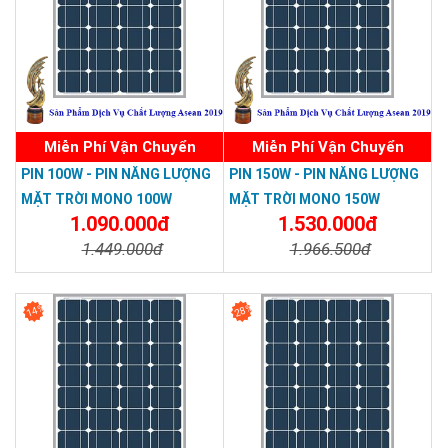
Miễn Phí Vận Chuyển
Miễn Phí Vận Chuyển
PIN 100W - PIN NĂNG LƯỢNG
PIN 150W - PIN NĂNG LƯỢNG
MẶT TRỜI MONO 100W
MẶT TRỜI MONO 150W
1.090.000đ
1.530.000đ
1.449.000đ
1.966.500đ
Chi Tiết
Đặt Mua
Chi Tiết
Đặt Mua
14%
28%