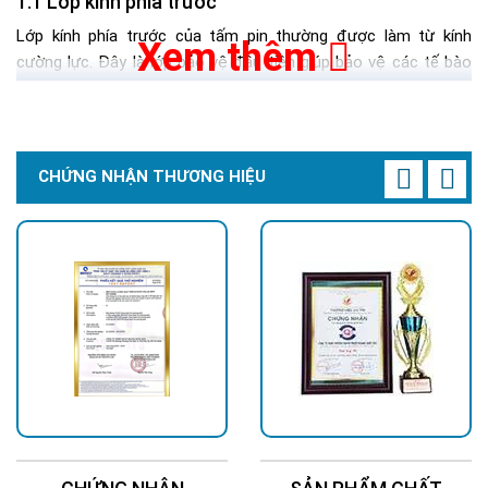
Lớp kính phía trước
Lớp kính phía trước của tấm pin thường được làm từ kính
Xem thêm
cường lực. Đây là lớp bảo vệ đầu tiên giúp bảo vệ các tế bào
quang điện bên trong khỏi tác động của môi trường như mưa,
bụi bẩn, hoặc va đập nhẹ. Kính cường lực không chỉ bền mà
còn trong suốt, đảm bảo rằng ánh sáng mặt trời có thể xuyên
qua dễ dàng để hấp thụ vào các cell pin phía dưới. Điều này
CHỨNG NHẬN THƯƠNG HIỆU
không chỉ đảm bảo tuổi thọ lâu dài cho tấm pin mà còn tối ưu
hóa khả năng thu nhận ánh sáng.
Một yếu tố đáng chú ý là thiết kế của lớp kính này cũng giúp
hạn chế tối đa sự phản xạ ánh sáng, từ đó tăng cường khả
năng hấp thụ ánh sáng của tấm pin. Những cải tiến công nghệ
trong việc sản xuất kính, bao gồm việc giảm thiểu độ sắt, giúp
tăng cường hiệu suất của tấm pin năng lượng mặt trời.
Lớp tế bào quang điện
Lớp tế bào quang điện (solar cell) là phần quan trọng nhất
trong tấm pin năng lượng mặt trời vì đây là nơi diễn ra quá trình