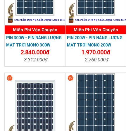
Miễn Phí Vận Chuyển
Miễn Phí Vận Chuyển
PIN 300W - PIN NĂNG LƯỢNG
PIN 200W - PIN NĂNG LƯỢNG
MẶT TRỜI MONO 300W
MẶT TRỜI MONO 200W
2.840.000đ
1.970.000đ
3.312.000đ
2.760.000đ
Chi Tiết
Đặt Mua
Chi Tiết
Đặt Mua
24%
24%