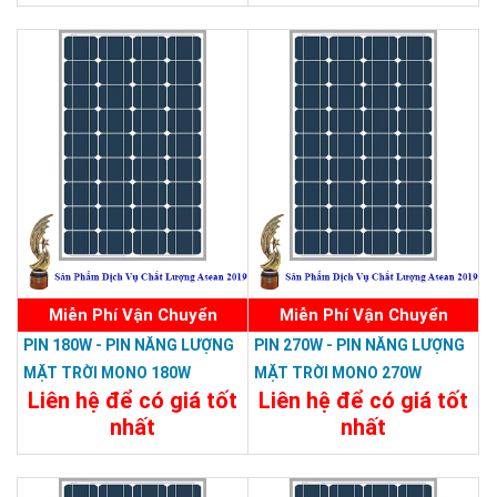
Chi Tiết
Đặt Mua
Chi Tiết
Đặt Mua
Miễn Phí Vận Chuyển
Miễn Phí Vận Chuyển
PIN 180W - PIN NĂNG LƯỢNG
PIN 270W - PIN NĂNG LƯỢNG
MẶT TRỜI MONO 180W
MẶT TRỜI MONO 270W
Liên hệ để có giá tốt
Liên hệ để có giá tốt
nhất
nhất
Chi Tiết
Đặt Mua
Chi Tiết
Đặt Mua