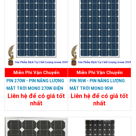
Miễn Phí Vận Chuyển
Miễn Phí Vận Chuyển
PIN 270W - PIN NĂNG LƯỢNG
PIN 95W - PIN NĂNG LƯỢNG
MẶT TRỜI MONO 270W ĐIỆN
MẶT TRỜI MONO 95W
Liên hệ để có giá tốt
Liên hệ để có giá tốt
ÁP CAO
nhất
nhất
Chi Tiết
Đặt Mua
Chi Tiết
Đặt Mua