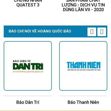
CHỨNG NHẬN
SẢN PHẨM CHẤT
chuyển đổi ánh sáng thành điện năng. Các tế bào này chủ yếu
QUATEST 3
LƯỢNG - DỊCH VỤ TIN
được làm từ silicon, chia thành hai loại phổ biến: tế bào đơn
DÙNG LẦN VII - 2020
tinh thể (mono) và đa tinh thể (poly).
Tế bào mono tuy có giá thành cao hơn nhưng lại cho hiệu suất
cao hơn so với tế bào poly. Vì vậy, nếu bạn đang tìm kiếm hiệu
BÁO CHÍ NÓI VỀ HOÀNG QUỐC BẢO
suất tối ưu cho hệ thống năng lượng mặt trời của mình thì tấm
pin năng lượng mặt trời mono sẽ là lựa chọn tốt. Ngược lại, nếu
ngân sách có hạn nhưng vẫn muốn có nguồn điện từ năng
lượng mặt trời, tấm pin poly sẽ phù hợp hơn.
Tấm nền
Tấm nền là lớp nhựa cách ly điện, đóng vai trò bảo vệ các tế
bào quang điện khỏi tác động của môi trường bên ngoài. Nó
không chỉ giúp đảm bảo an toàn cho hệ thống mà còn tạo ra
một lớp cách điện hiệu quả, ngăn chặn sự rò rỉ điện.
Sự kết hợp giữa tấm nền và lớp kính phía trước giúp tấm pin
năng lượng mặt trời chống chịu tốt với những thay đổi thời tiết
Báo Dân Trí
Báo Thanh Niên
khắc nghiệt và kéo dài tuổi thọ của sản phẩm.