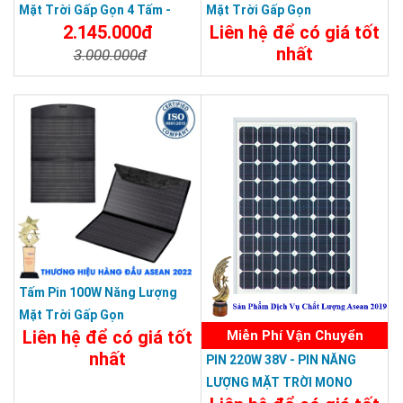
Mặt Trời Gấp Gọn 4 Tấm -
Mặt Trời Gấp Gọn
2.145.000đ
Liên hệ để có giá tốt
Xách Tay Du Lịch Dã Ngoại
nhất
3.000.000đ
Chi Tiết
Đặt Mua
Chi Tiết
Đặt Mua
Tấm Pin 100W Năng Lượng
Mặt Trời Gấp Gọn
Liên hệ để có giá tốt
Miễn Phí Vận Chuyển
nhất
PIN 220W 38V - PIN NĂNG
LƯỢNG MẶT TRỜI MONO
Chi Tiết
Đặt Mua