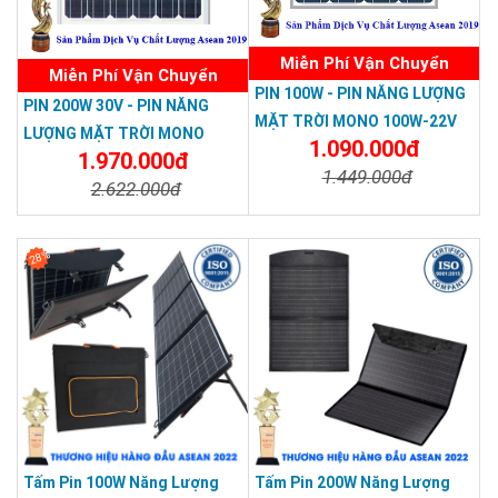
Miễn Phí Vận Chuyển
Miễn Phí Vận Chuyển
PIN 100W - PIN NĂNG LƯỢNG
PIN 200W 30V - PIN NĂNG
MẶT TRỜI MONO 100W-22V
LƯỢNG MẶT TRỜI MONO
1.090.000đ
1.970.000đ
200W-30V
1.449.000đ
2.622.000đ
Chi Tiết
Đặt Mua
Chi Tiết
Đặt Mua
28%
Tấm Pin 100W Năng Lượng
Tấm Pin 200W Năng Lượng