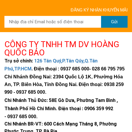
Hộp nối
ĐĂNG KÝ NHẬN KHUYẾN MÃI
Hộp nối là phần giao diện đầu ra của tấm pin, nơi kết nối với hệ
Gửi
thống điện. Hộp nối thường sử dụng đầu nối MC4, một chuẩn
kết nối phổ biến và an toàn nhất cho các hệ thống điện năng
lượng mặt trời hiện nay.
CÔNG TY TNHH TM DV HOÀNG
Hệ thống dây điện và các kết nối bên trong hộp nối cũng cần
QUỐC BẢO
phải được thiết kế sao cho tránh được tình trạng oxy hóa và gỉ
Trụ sở chính:
126 Tân Quý,P.Tân Qúy,Q.Tân
sét, điều này rất quan trọng để đảm bảo hiệu suất hoạt động
Phú,TP.HCM
.
Điện thoại : 0937 685 000
- 028 66 795 795
lâu dài cho tấm pin.
Chi Nhánh Đồng Nai: 2394 Quốc Lộ 1K, Phường Hóa
Khung
An, TP. Biên Hòa, Tỉnh Đồng Nai. Điện thoại: 0938 259
Khung tấm pin thường được làm từ nhôm, vừa nhẹ vừa có độ
990 -
0937 685 000
.
bền cao. Vai trò của khung là giữ cố định các thành phần bên
Chi Nhánh Thủ Đức:
58E Gò Dưa, Phường Tam Bình ,
trong tấm pin và hỗ trợ lắp đặt trên mái nhà hoặc những vị trí
Thành Phố Hồ Chí Minh
.
Điện thoại : 0906 359 992
cố định khác. Một khung nhôm anodized có khả năng chống ăn
-
0937 685 000
.
mòn sẽ giúp tăng cường độ bền cho tấm pin.
Chi Nhánh BR-VT:
600 Cách Mạng Tháng 8, Phường
Khung không chỉ mang lại sự ổn định cho tấm pin mà còn tạo
Phước Trung, TP. Bà Rịa