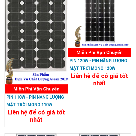
Miễn Phí Vận Chuyển
PIN 120W - PIN NĂNG LƯỢNG
MẶT TRỜI MONO 120W
Liên hệ để có giá tốt
nhất
Miễn Phí Vận Chuyển
Chi Tiết
Đặt Mua
PIN 110W - PIN NĂNG LƯỢNG
MẶT TRỜI MONO 110W
Liên hệ để có giá tốt
nhất
Chi Tiết
Đặt Mua