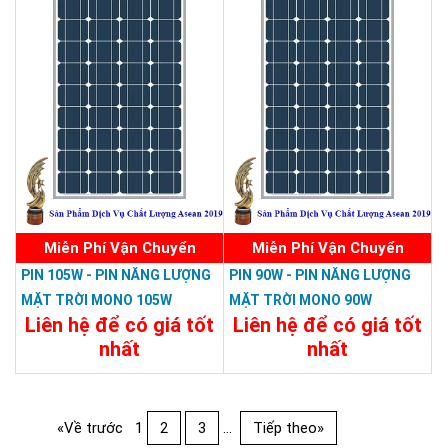
Miễn Phí Vận Chuyển
Miễn Phí Vận Chuyển
PIN 105W - PIN NĂNG LƯỢNG
PIN 90W - PIN NĂNG LƯỢNG
MẶT TRỜI MONO 105W
MẶT TRỜI MONO 90W
Liên hệ để có giá tốt
Liên hệ để có giá tốt
nhất
nhất
Chi Tiết
Đặt Mua
Chi Tiết
Đặt Mua
«Về trước
1
2
3
...
Tiếp theo»