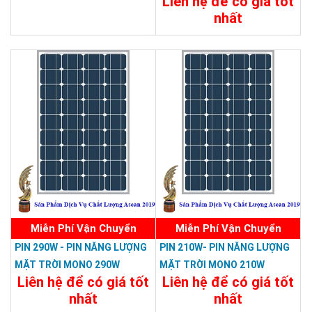
Liên hệ để có giá tốt
220W-38V
nhất
Chi Tiết
Đặt Mua
Miễn Phí Vận Chuyển
Miễn Phí Vận Chuyển
PIN 290W - PIN NĂNG LƯỢNG
PIN 210W- PIN NĂNG LƯỢNG
MẶT TRỜI MONO 290W
MẶT TRỜI MONO 210W
Liên hệ để có giá tốt
Liên hệ để có giá tốt
nhất
nhất