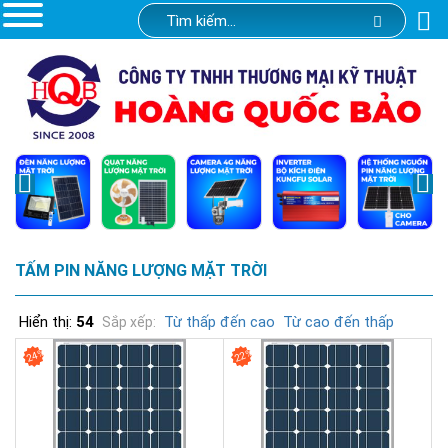
TẤM PIN NĂNG LƯỢNG MẶT TRỜI
Hiển thị:
54
Từ thấp đến cao
Từ cao đến thấp
Sắp xếp:
24%
22%