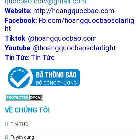
quocbao.cctv@gmail.com
Website:
http://hoangquocbao.com
Facebook:
Fb.com/hoangquocbaosolarlig
ht
Tiktok
:
@hoangquocbao.com
Youtube
:
@hoangquocbaosolarlight
Tin Tức
:
Tin Tức
VỀ CHÚNG TÔI
TIN TỨC
Tuyển dụng