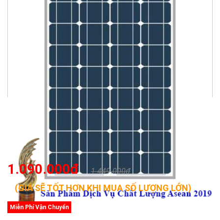
1.090.000đ
1.449.000đ
(GIÁ SẼ TỐT HƠN KHI MUA SỐ LƯỢNG LỚN)
Miễn Phí Vận Chuyển