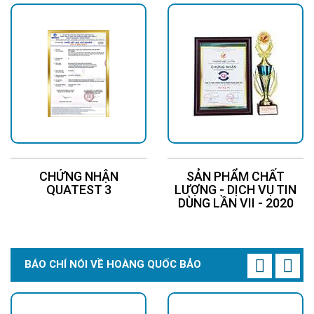
CHỨNG NHẬN
SẢN PHẨM CHẤT
QUATEST 3
LƯỢNG - DỊCH VỤ TIN
DÙNG LẦN VII - 2020
BÁO CHÍ NÓI VỀ HOÀNG QUỐC BẢO