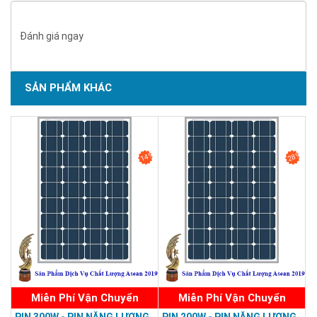
17.88%
Hiệu suất quang năng mô-
%
đun
Đánh giá ngay
Pin Silic đơn tinh
Chuẩn loại Pin (cell)
-
thể
(
monocrystalline
)
SẢN PHẨM KHÁC
Kính-EVA-Cell-
Cấu tạo tấm pin mặt trời
-
EVA-TPT & Khung
nhôm
Số lượng cell
n
36
Cell
14%
28%
Kích Thước cell
156*104
IEC 61215, IEC
Chất lượng sản phẩm
-
61730, TUV
o
o
Nhiệt độ hoạt động
T
- 40
C ~ 80
C
pv
Kích thước
mm
1005*668*35
Trọng lượng
Kg
8
Bảo hành
-
10 năm
Từ 30 năm đến 50
Tuổi thọ sản phẩm
-
năm
Miễn Phí Vận Chuyển
Miễn Phí Vận Chuyển
PIN 300W - PIN NĂNG LƯỢNG
PIN 200W - PIN NĂNG LƯỢNG