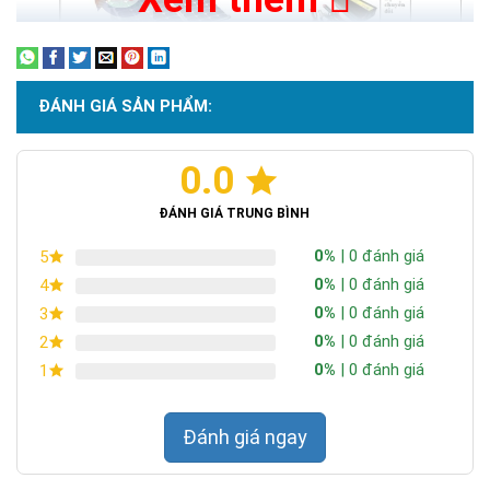
ĐÁNH GIÁ SẢN PHẨM:
0.0
ĐÁNH GIÁ TRUNG BÌNH
PIN NĂNG LƯỢNG MẶT TRỜI
* Thông số kỹ thuật tấm
0%
| 0 đánh giá
5
MONO100W
0%
| 0 đánh giá
4
PIN NĂNG LƯỢNG MẶT TRỜI MONO 100 W
0%
| 0 đánh giá
3
100 W
Công suất tấm pin NL
0%
| 0 đánh giá
2
P
max
mặt trời
0%
| 0 đánh giá
1
22.64 V
Điện áp hở mạch
Voc
5.7 A
Dòng ngắn mạch
Isc
Đánh giá ngay
18.78 V
Điện áp danh định
Vmp
5.32 A
Dòng danh định
Imp