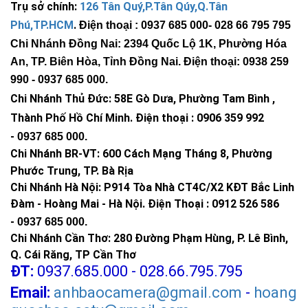
Trụ sở chính:
126 Tân Quý,P.Tân Qúy,Q.Tân
Phú,TP.HCM
.
Điện thoại : 0937 685 000
- 028 66 795 795
Chi Nhánh Đồng Nai: 2394 Quốc Lộ 1K, Phường Hóa
An, TP. Biên Hòa, Tỉnh Đồng Nai. Điện thoại: 0938 259
990 -
0937 685 000
.
Chi Nhánh Thủ Đức:
58E Gò Dưa, Phường Tam Bình ,
Thành Phố Hồ Chí Minh
.
Điện thoại : 0906 359 992
-
0937 685 000
.
Chi Nhánh BR-VT:
600 Cách Mạng Tháng 8, Phường
Phước Trung, TP. Bà Rịa
Chi Nhánh Hà Nội: P914 Tòa Nhà CT4C/X2 KĐT Bắc Linh
Đàm - Hoàng Mai - Hà Nội.
Điện Thoại : 0912 526 586
-
0937 685 000.
Chi Nhánh Cần Thơ: 280 Đường Phạm Hùng, P. Lê Bình,
Q. Cái Răng, TP Cần Thơ
ĐT:
0937.685.000 - 028.66.795.795
Email:
anhbaocamera@gmail.com
-
hoang