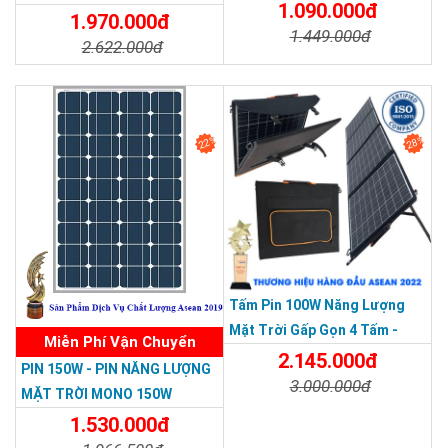
1.090.000đ
200W-30V
1.970.000đ
1.449.000đ
2.622.000đ
Chi Tiết
Đặt Mua
Chi Tiết
Đặt Mua
22%
28%
Tấm Pin 100W Năng Lượng
Mặt Trời Gấp Gọn 4 Tấm -
Miễn Phí Vận Chuyển
Xách Tay Du Lịch Dã Ngoại
2.145.000đ
PIN 150W - PIN NĂNG LƯỢNG
3.000.000đ
MẶT TRỜI MONO 150W
Chi Tiết
Đặt Mua
1.530.000đ