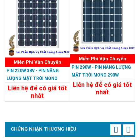
Miễn Phí Vận Chuyển
Miễn Phí Vận Chuyển
PIN 290W - PIN NĂNG LƯỢNG
PIN 220W 38V - PIN NĂNG
MẶT TRỜI MONO 290W
LƯỢNG MẶT TRỜI MONO
Liên hệ để có giá tốt
220W-38V
Liên hệ để có giá tốt
nhất
nhất
Chi Tiết
Liên Hệ
Chi Tiết
Liên Hệ
CHỨNG NHẬN THƯƠNG HIỆU