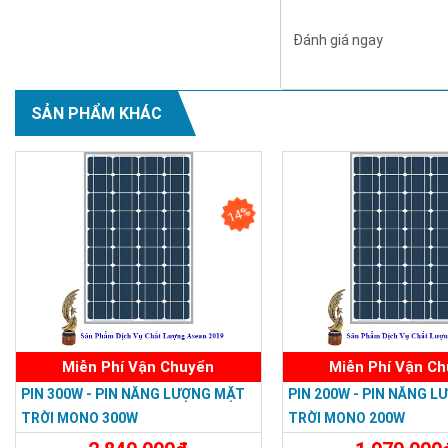
Đánh giá ngay
SẢN PHẨM KHÁC
14%
PIN NĂNG LƯỢN
Công suất tấm pin
mặt trời
Điện áp hở mạch
Dòng ngắn mạch
Điện áp danh định
Dòng danh định
Miễn Phí Vận Chuyển
Miễn Phí Vận C
Hiệu suất quang năng 
PIN 300W - PIN NĂNG LƯỢNG MẶT
PIN 200W - PIN NĂNG 
đun
TRỜI MONO 300W
TRỜI MONO 200W