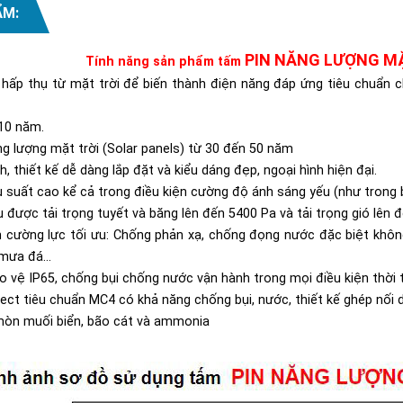
ẨM:
PIN NĂNG LƯỢNG M
Tính năng sản phẩm tấm
 hấp thụ từ mặt trời để biến thành điện năng đáp ứng tiêu chuẩn ch
10 năm.
g lượng mặt trời (Solar panels)
từ 30 đến 50 năm
 thiết kế dễ dàng lắp đặt và kiểu dáng đẹp, ngoại hình hiện đại.
ệu suất cao kể cả trong điều kiện cường độ ánh sáng yếu (như tron
u được tải trọng tuyết và băng lên đến 5400 Pa và tải trọng gió lên 
h cường lực tối ưu: Chống phản xạ, chống đọng nước đặc biệt kh
mưa đá...
 vệ IP65, chống bụi chống nước vận hành trong mọi điều kiện thời t
ct tiêu chuẩn MC4 có khả năng chống bụi, nước, thiết kế ghép nối 
òn muối biển, bão cát và ammonia​