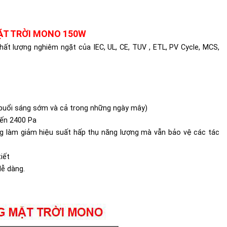
ẶT TRỜI MONO 150W
ất lượng nghiêm ngặt của IEC, UL, CE, TUV , ETL, PV Cycle, MCS,
g buổi sáng sớm và cả trong những ngày mây)
đến 2400 Pa
ông làm giảm hiệu suất hấp thụ năng lượng mà vẫn bảo vệ các tác
iết
dễ dàng.