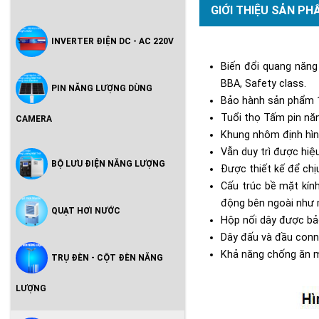
GIỚI THIỆU SẢN PH
INVERTER ĐIỆN DC - AC 220V
B
iến đổi quang năng
BBA, Safety class.
PIN NĂNG LƯỢNG DÙNG
Bảo hành sản phẩm 
Tuổi thọ
Tấm pin năn
CAMERA
Khung nhôm định hình,
Vẫn duy trì được hi
BỘ LƯU ĐIỆN NĂNG LƯỢNG
Được thiết kế để chị
Cấu trúc bề mặt kín
động bên ngoài như 
QUẠT HƠI NƯỚC
Hộp nối dây được bảo
Dây đấu và đầu conne
Khả năng chống ăn m
TRỤ ĐÈN - CỘT ĐÈN NĂNG
LƯỢNG