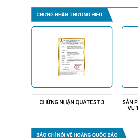
Hotline: 0937.685.000
Trụ sở chính: 126 Tân Qu
CHỨNG NHẬN THƯƠNG HIỆU
Chi Nhánh Q10: 324 Nhật 
Chi Nhánh Thủ Đức: 307 
Chi Nhánh Đồng Nai: 239
Chi Nhánh BR-VT: 477 Cá
Chi Nhánh Hà Nội: P914 
CHỨNG NHẬN QUATEST 3
SẢN P
VỤ 
BÁO CHÍ NÓI VỀ HOÀNG QUỐC BẢO