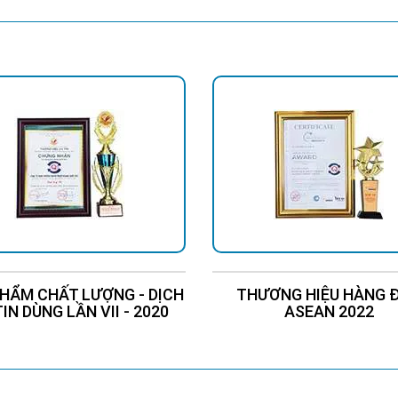
ý, P.Tân Quý, Q.Tân Phú, TP.HCM
Tảo, P.6, Q.10, TP.HCM
Quốc lộ 13 Phường Hiệp Bình Phước , Thành Phố Thủ Đức.
4 Quốc Lộ 1K, Phường Hoá An, TP. Biên Hoà, Tỉnh Đồng Nai
ch Mạng Tháng 8, P.Phước Nguyên, TP. Bà Rịa, Vũng Tàu
Tòa Nhà CT4C/X2 KĐT Bắc Linh Đàm - Hoàng Mai - Hà Nội.
HẨM CHẤT LƯỢNG - DỊCH
THƯƠNG HIỆU HÀNG 
TIN DÙNG LẦN VII - 2020
ASEAN 2022