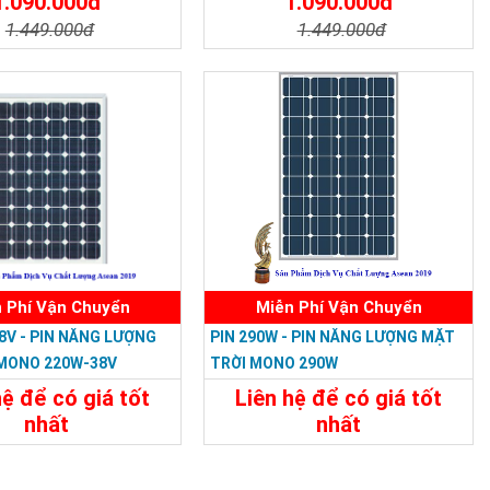
1.090.000đ
1.090.000đ
1.449.000đ
1.449.000đ
t
Đặt Mua
Chi Tiết
Đặt Mua
 Phí Vận Chuyển
Miễn Phí Vận Chuyển
38V - PIN NĂNG LƯỢNG
PIN 290W - PIN NĂNG LƯỢNG MẶT
MONO 220W-38V
TRỜI MONO 290W
hệ để có giá tốt
Liên hệ để có giá tốt
nhất
nhất
t
Liên Hệ
Chi Tiết
Liên Hệ