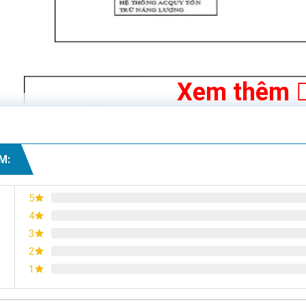
Xem thêm
M:
5
4
3
2
1