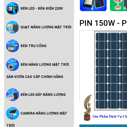
ĐÈN LED - ĐÈN ĐIỆN 220V
PIN 150W -
QUẠT NĂNG LƯỢNG MẶT TRỜI
ĐÈN TRỤ CỔNG
ĐÈN NĂNG LƯỢNG MẶT TRỜI
SÂN VƯỜN CAO CẤP CHÍNH HÃNG
ĐÈN LED DÂY NĂNG LƯỢNG
CAMERA NĂNG LƯỢNG MẶT
TRỜI