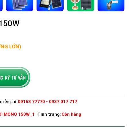
 150W
ỢNG LỚN)
miễn phí:
09153 77770 - 0937 017 717
ỜI MONO 150W_1
Tình trạng:
Còn hàng