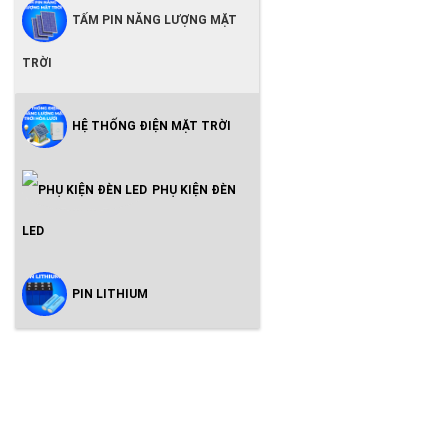
TẤM PIN NĂNG LƯỢNG MẶT
TRỜI
HỆ THỐNG ĐIỆN MẶT TRỜI
PHỤ KIỆN ĐÈN
LED
PIN LITHIUM