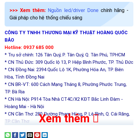
>>> Xem thêm:
Nguồn led/driver Done
chính hãng -
Giái pháp cho hệ thống chiếu sáng
CÔNG TY TNHH THƯƠNG MẠI KỸ THUẬT HOÀNG QUỐC
BẢO
Hotline: 0937 685 000
* Trụ sở chính: 126 Tân Quý, P. Tân Quý, Q. Tân Phú, TPHCM
* CN Thủ Đức: 309 Quốc lộ 13, P. Hiệp Bình Phước, TP. Thủ Đức
* CN Đồng Nai: 2394 Quốc Lộ 1K, Phường Hóa An, TP. Biên
Hòa, Tỉnh Đồng Nai
* CN BR-VT: 600 Cách Mạng Tháng 8, Phường Phước Trung,
TP. Bà Rịa
* CN Hà Nội: P914 Tòa Nhà CT4C/X2 KĐT Bắc Linh Đàm -
Hoàng Mai - Hà Nội
* CN Cần Thơ: 280 Đường Phạm Hùng, P. Lê Bình, Q. Cái Răng,
Xem thêm
TP Cần Thơ