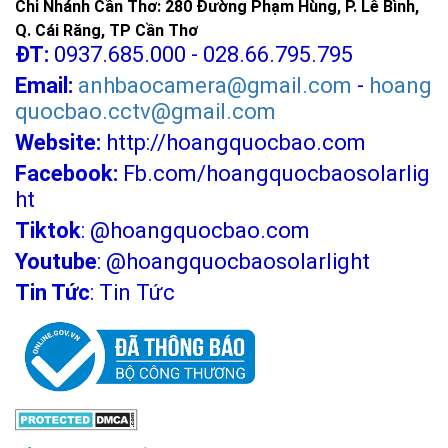
Chi Nhánh Cần Thơ: 280 Đường Phạm Hùng, P. Lê Bình,
Q. Cái Răng, TP Cần Thơ
ĐT:
0937.685.000 - 028.66.795.795
Email:
anhbaocamera@gmail.com
-
hoang
quocbao.cctv@gmail.com
Website:
http://hoangquocbao.com
Facebook:
Fb.com/hoangquocbaosolarlig
ht
Tiktok
:
@hoangquocbao.com
Youtube
:
@hoangquocbaosolarlight
Tin Tức
:
Tin Tức