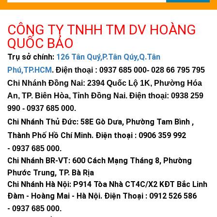
CÔNG TY TNHH TM DV HOÀNG
QUỐC BẢO
Trụ sở chính:
126 Tân Quý,P.Tân Qúy,Q.Tân
Phú,TP.HCM
.
Điện thoại : 0937 685 000
- 028 66 795 795
Chi Nhánh Đồng Nai: 2394 Quốc Lộ 1K, Phường Hóa
An, TP. Biên Hòa, Tỉnh Đồng Nai. Điện thoại: 0938 259
990 -
0937 685 000
.
Chi Nhánh Thủ Đức:
58E Gò Dưa, Phường Tam Bình ,
Thành Phố Hồ Chí Minh
.
Điện thoại : 0906 359 992
-
0937 685 000
.
Chi Nhánh BR-VT:
600 Cách Mạng Tháng 8, Phường
Phước Trung, TP. Bà Rịa
Chi Nhánh Hà Nội: P914 Tòa Nhà CT4C/X2 KĐT Bắc Linh
Đàm - Hoàng Mai - Hà Nội.
Điện Thoại : 0912 526 586
-
0937 685 000.