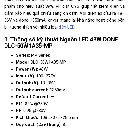
phẩm cho hiệu suất 89%, PF đạt 0.95, giúp tiết kiệm điện và
đảm bảo hiệu quả chiếu sáng ổn định. Với điện áp đầu ra 18–
36V và dòng 1350mA, driver mang lại khả năng hoạt động bền
bỉ, tương thích với nhiều loại
đèn LED
.
Thông số kỹ thuật Nguồn LED 48W DONE
DLC-50W1A35-MP
Series
: MP Series
Model
: DLC-50W1A35-MP
Power (W)
: 48W
Input (V)
: 100–277V
Output (V)
: 18–36V
Output current
: 1350mA
Default Current
: —
Eff.
: 89% @230V
PF
: 0.95 @230V
Kích thước
: 108.5×37.5×28.5mm
Quy cách (Cái/thùng)
: 85