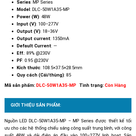
Series
: MP Series
Model
: DLC-50W1A35-MP
Power (W)
: 48W
Input (V)
: 100–277V
Output (V)
: 18–36V
Output current
: 1350mA
Default Current
: —
Eff.
: 89% @230V
PF
: 0.95 @230V
Kích thước
: 108.5×37.5×28.5mm
Quy cách (Cái/thùng)
: 85
Mã sản phẩm:
DLC-50W1A35-MP
Tình trạng:
Còn Hàng
GIỚI THIỆU SẢN PHẨM:
Nguồn LED DLC-50W1A35-MP – MP Series được thiết kế tối
ưu cho các hệ thống chiếu sáng công suất trung bình, với công
suất 48W và dải điện áp đầu vào 100–277V linh hoạt. Sản