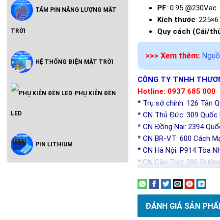
PF
: 0.95 @230Vac
TẤM PIN NĂNG LƯỢNG MẶT
Kích thước
: 225×
Quy cách (Cái/th
TRỜI
>>> Xem thêm:
Nguồ
HỆ THỐNG ĐIỆN MẶT TRỜI
CÔNG TY TNHH THƯƠN
Hotline: 0937 685 000
PHỤ KIỆN ĐÈN
* Trụ sở chính: 126 Tân 
LED
* CN Thủ Đức: 309 Quốc l
* CN Đồng Nai: 2394 Quố
* CN BR-VT: 600 Cách Mạ
PIN LITHIUM
* CN Hà Nội: P914 Tòa N
* CN Cần Thơ: 280 Đường
ĐÁNH GIÁ SẢN PHẨ