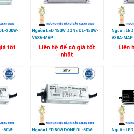
DL-200W-
Nguồn LED 150W DONE DL-150W-
Nguồn LED
V58A-MAP
V38A-MAP
iá tốt
Liên hệ để có giá tốt
Liên 
nhất
Liên Hệ
Chi Tiết
Liên Hệ
Chi Tiế
L-50W-
Nguồn LED 50W DONE DL-50W-
Nguồn LED