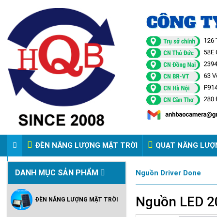
ĐÈN NĂNG LƯỢNG MẶT TRỜI
QUẠT NĂNG LƯỢ
VIDEO ĐÈN PHA ĐIỆN 220V
DANH MỤC SẢN PHẨM
Nguồn Driver Done
Nguồn LED 
ĐÈN NĂNG LƯỢNG MẶT TRỜI