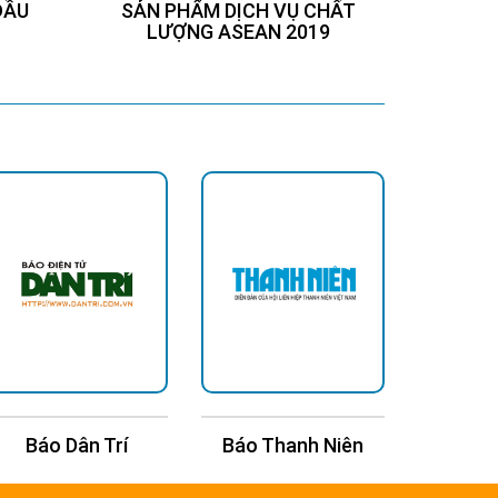
ĐẦU
SẢN PHẨM DỊCH VỤ CHẤT
Chứng
LƯỢNG ASEAN 2019
Báo Dân Trí
Báo Thanh Niên
Báo Kin