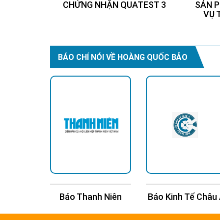
CHỨNG NHẬN QUATEST 3
SẢN P
VỤ 
BÁO CHÍ NÓI VỀ HOÀNG QUỐC BẢO
n Trí
Báo Thanh Niên
Báo Kinh Tế Châu