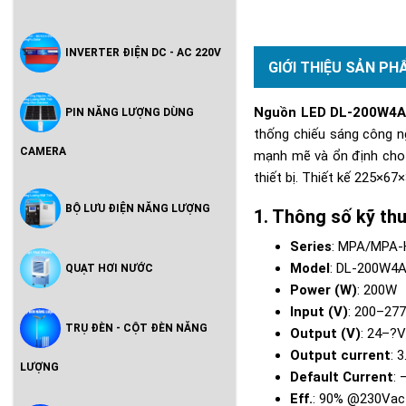
INVERTER ĐIỆN DC - AC 220V
GIỚI THIỆU SẢN PH
Nguồn LED DL-200W4
PIN NĂNG LƯỢNG DÙNG
thống chiếu sáng công n
CAMERA
mạnh mẽ và ổn định ch
thiết bị. Thiết kế 225×6
BỘ LƯU ĐIỆN NĂNG LƯỢNG
Thông số kỹ t
Series
: MPA/MPA-
Model
: DL-200W4
QUẠT HƠI NƯỚC
Power (W)
: 200W
Input (V)
: 200–27
TRỤ ĐÈN - CỘT ĐÈN NĂNG
Output (V)
: 24–?
Output current
: 
LƯỢNG
Default Current
: 
Eff.
: 90% @230Vac