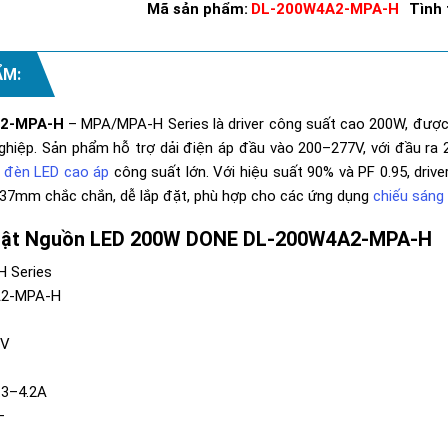
Mã sản phẩm:
DL-200W4A2-MPA-H
Tình 
ẨM:
A2-MPA-H
– MPA/MPA-H Series là driver công suất cao 200W, được t
ghiệp. Sản phẩm hỗ trợ dải điện áp đầu vào 200–277V, với đầu ra 2
o
đèn LED cao áp
công suất lớn. Với hiệu suất 90% và PF 0.95, drive
7×37mm chắc chắn, dễ lắp đặt, phù hợp cho các ứng dụng
chiếu sáng 
huật Nguồn LED 200W DONE DL-200W4A2-MPA-H
H Series
A2-MPA-H
7V
V
3.3–4.2A
—