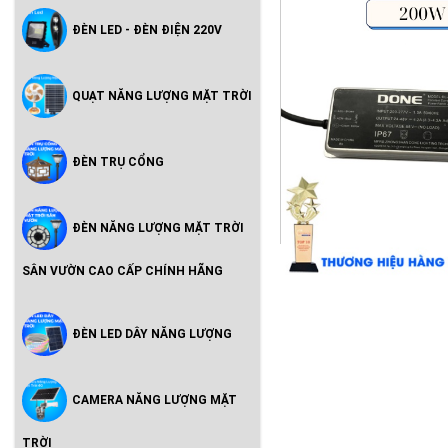
ĐÈN LED - ĐÈN ĐIỆN 220V
QUẠT NĂNG LƯỢNG MẶT TRỜI
ĐÈN TRỤ CỔNG
ĐÈN NĂNG LƯỢNG MẶT TRỜI
SÂN VƯỜN CAO CẤP CHÍNH HÃNG
ĐÈN LED DÂY NĂNG LƯỢNG
CAMERA NĂNG LƯỢNG MẶT
TRỜI