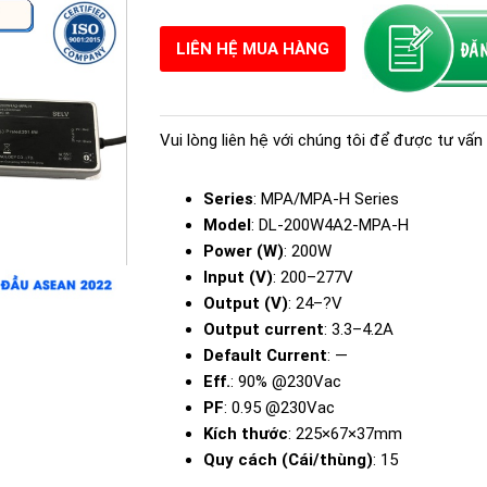
LIÊN HỆ MUA HÀNG
Vui lòng liên hệ với chúng tôi để được tư vấn 
Series
: MPA/MPA-H Series
Model
: DL-200W4A2-MPA-H
Power (W)
: 200W
Input (V)
: 200–277V
Output (V)
: 24–?V
Output current
: 3.3–4.2A
Default Current
: —
Eff.
: 90% @230Vac
PF
: 0.95 @230Vac
Kích thước
: 225×67×37mm
Quy cách (Cái/thùng)
: 15