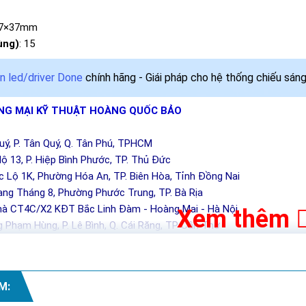
67×37mm
ùng)
: 15
n led/driver Done
chính hãng - Giái pháp cho hệ thống chiếu sán
G MẠI KỸ THUẬT HOÀNG QUỐC BẢO
Quý, P. Tân Quý, Q. Tân Phú, TPHCM
ộ 13, P. Hiệp Bình Phước, TP. Thủ Đức
c Lộ 1K, Phường Hóa An, TP. Biên Hòa, Tỉnh Đồng Nai
ng Tháng 8, Phường Phước Trung, TP. Bà Rịa
hà CT4C/X2 KĐT Bắc Linh Đàm - Hoàng Mai - Hà Nội
Xem thêm
 Phạm Hùng, P. Lê Bình, Q. Cái Răng, TP Cần Thơ
M: