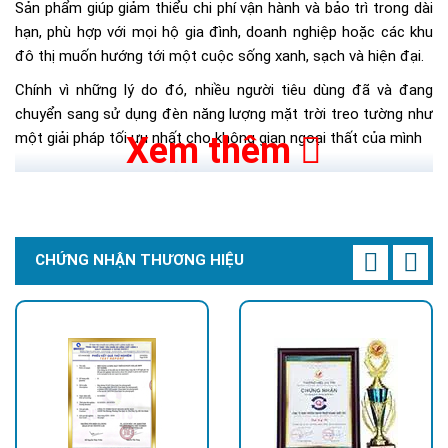
Sản phẩm giúp giảm thiểu chi phí vận hành và bảo trì trong dài
hạn, phù hợp với mọi hộ gia đình, doanh nghiệp hoặc các khu
đô thị muốn hướng tới một cuộc sống xanh, sạch và hiện đại.
Chính vì những lý do đó, nhiều người tiêu dùng đã và đang
chuyển sang sử dụng đèn năng lượng mặt trời treo tường như
một giải pháp tối ưu nhất cho không gian ngoại thất của mình
Xem thêm
Những lợi ích của đèn năng lượng mặt trời
Giảm thiểu ô nhiễm:
Sử dụng năng lượng mặt trời giúp
giảm lượng khí thải CO2 và các chất ô nhiễm khác phát
CHỨNG NHẬN THƯƠNG HIỆU
sinh từ quá trình sản xuất điện truyền thống.
Sử dụng năng lượng sạch:
Đèn hoạt động hoàn toàn
bằng năng lượng mặt trời, không cần sử dụng nhiên liệu
hay các nguồn năng lượng gây hại khác.
Giảm hóa đơn tiền điện hàng tháng
: Đèn năng lượng
mặt trời hoạt động độc lập, không tiêu thụ điện năng từ
lưới quốc gia.
Hoạt động miễn phí:
Sau khi lắp đặt, không mất chi phí