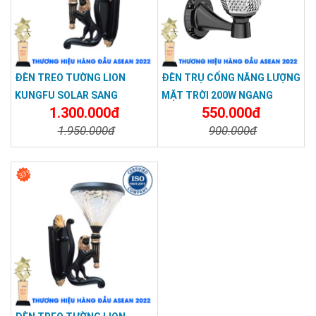
ĐÈN TREO TƯỜNG LION
ĐÈN TRỤ CỔNG NĂNG LƯỢNG
KUNGFU SOLAR SANG
MẶT TRỜI 200W NGANG
1.300.000đ
550.000đ
TRỌNG, ĐẲNG CẤP - ĐÈN
1.950.000đ
900.000đ
TREO TƯỜNG NĂNG LƯỢNG
MẶT TRỜI
Chi Tiết
Đặt Mua
Chi Tiết
Đặt Mua
33%