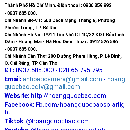
Giảm thiểu hóa đơn tiền điện hàng tháng, góp phần tiết
Thành Phố Hồ Chí Minh
.
Điện thoại : 0906 359 992
kiệm ngân sách gia đình hoặc doanh nghiệp.
-
0937 685 000
.
Có thể hoạt động liên tục trong nhiều giờ sau khi sạc
Chi Nhánh BR-VT:
600 Cách Mạng Tháng 8, Phường
đầy, đáp ứng tốt nhu cầu chiếu sáng ban đêm.
Phước Trung, TP. Bà Rịa
Chi Nhánh Hà Nội: P914 Tòa Nhà CT4C/X2 KĐT Bắc Linh
Khả năng chống nước và bền bỉ cao
Đàm - Hoàng Mai - Hà Nội.
Điện Thoại : 0912 526 586
Được thiết kế với tiêu chuẩn chống nước IP65, IP67 giúp
-
0937 685 000.
đèn phù hợp để sử dụng ngoài trời bất chấp thời tiết
Chi Nhánh Cần Thơ: 280 Đường Phạm Hùng, P. Lê Bình,
khắc nghiệt như mưa gió, bụi bẩn.
Q. Cái Răng, TP Cần Thơ
Vật liệu chế tạo cao cấp như nhựa ABS, hợp kim chống
ĐT:
0937.685.000 - 028.66.795.795
gỉ đảm bảo độ bền lâu dài.
Email:
anhbaocamera@gmail.com
-
hoang
Tuổi thọ trung bình từ 5 đến 10 năm, giúp người dùng
quocbao.cctv@gmail.com
hoàn toàn yên tâm không phải thay thế thường xuyên.
Website:
http://hoangquocbao.com
Công nghệ chiếu sáng hiện đại, tối ưu
Facebook:
Fb.com/hoangquocbaosolarlig
Sử dụng chip LED tiết kiệm điện, độ sáng cao, ánh sáng
ht
dịu nhẹ không gây chói mắt.
Tiktok
:
@hoangquocbao.com
Các mẫu đèn phổ biến tích hợp cảm biến chuyển động
hoặc cảm biến ánh sáng tự động bật/tắt theo điều kiện