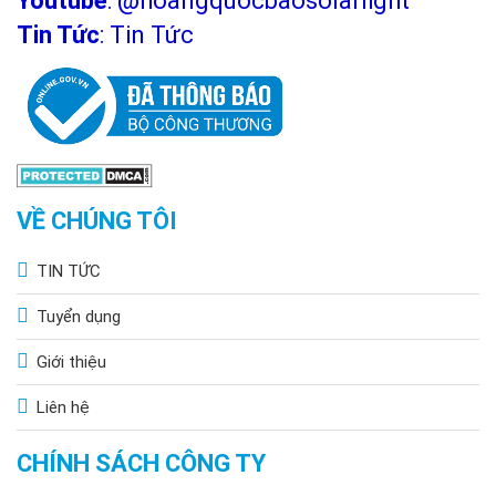
Youtube
:
@hoangquocbaosolarlight
môi trường.
Tin Tức
:
Tin Tức
Tiêu chí quan trọng khi chọn mua đèn năng
lượng mặt trời treo tường
Việc lựa chọn đúng đèn không chỉ đảm bảo hiệu quả chiếu
sáng mà còn giúp kéo dài tuổi thọ, tiết kiệm chi phí và phù hợp
với đặc điểm không gian sử dụng. Điều này đòi hỏi người mua
cần cân nhắc các yếu tố như công suất, khả năng chống nước,
VỀ CHÚNG TÔI
công nghệ cảm biến, loại pin, và giá thành.
TIN TỨC
Công suất và độ sáng
Tuyển dụng
Chọn đèn có công suất phù hợp với diện tích vùng cần
chiếu sáng.
Giới thiệu
Độ sáng cao giúp tạo hiệu ứng rõ ràng, nhất là trong các
khu vực yêu cầu an ninh hoặc trang trí nổi bật.
Liên hệ
Đặc biệt, đèn LED năng lượng mặt trời có thể cung cấp
độ sáng từ 100 đến 300 lumen, phù hợp với nhiều mục
CHÍNH SÁCH CÔNG TY
đích.