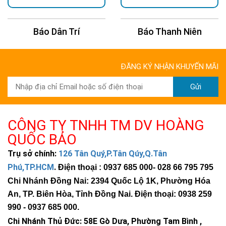
không gian cụ thể.
Ưu điểm vượt trội của đèn treo tường năng
Báo Dân Trí
Báo Thanh Niên
lượng mặt trời
Sử dụng đèn treo tường ngoài trời năng lượng mặt trời mang
ĐĂNG KÝ NHẬN KHUYẾN MÃI
lại rất nhiều lợi thế so với các phương án chiếu sáng truyền
thống. Những ưu điểm này góp phần làm cho giải pháp này trở
Gửi
thành sự lựa chọn tối ưu cho các không gian ngoại thất, từ đó
nâng cao chất lượng cuộc sống và giá trị thẩm mỹ của căn
nhà.
CÔNG TY TNHH TM DV HOÀNG
Chắc chắn rằng, qua những phân tích dưới đây, bạn sẽ nhận
QUỐC BẢO
thấy rõ vì sao đèn năng lượng mặt trời treo tường xứng đáng
Trụ sở chính:
126 Tân Quý,P.Tân Qúy,Q.Tân
trở thành món đồ không thể thiếu trong mọi không gian ngoại
Phú,TP.HCM
.
Điện thoại : 0937 685 000
- 028 66 795 795
thất hiện đại.
Chi Nhánh Đồng Nai: 2394 Quốc Lộ 1K, Phường Hóa
Tiết kiệm năng lượng và chi phí vận hành
An, TP. Biên Hòa, Tỉnh Đồng Nai. Điện thoại: 0938 259
990 -
Hoạt động dựa trên năng lượng mặt trời, không tiêu thụ
0937 685 000
.
điện từ lưới quốc gia.
Chi Nhánh Thủ Đức:
58E Gò Dưa, Phường Tam Bình ,