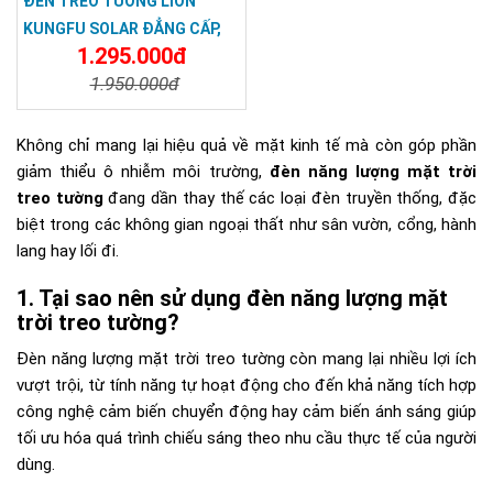
ĐÈN TREO TƯỜNG LION
KUNGFU SOLAR ĐẲNG CẤP,
1.295.000đ
SANG TRỌN - ĐÈN TREO
1.950.000đ
TƯỜNG NĂNG LƯỢNG MẶT
TRỜI
Chi Tiết
Đặt Mua
Không chỉ mang lại hiệu quả về mặt kinh tế mà còn góp phần
giảm thiểu ô nhiễm môi trường,
đèn năng lượng mặt trời
treo tường
đang dần thay thế các loại đèn truyền thống, đặc
biệt trong các không gian ngoại thất như sân vườn, cổng, hành
lang hay lối đi.
Tại sao nên sử dụng đèn năng lượng mặt
trời treo tường?
Đèn năng lượng mặt trời treo tường còn mang lại nhiều lợi ích
vượt trội, từ tính năng tự hoạt động cho đến khả năng tích hợp
công nghệ cảm biến chuyển động hay cảm biến ánh sáng giúp
tối ưu hóa quá trình chiếu sáng theo nhu cầu thực tế của người
dùng.