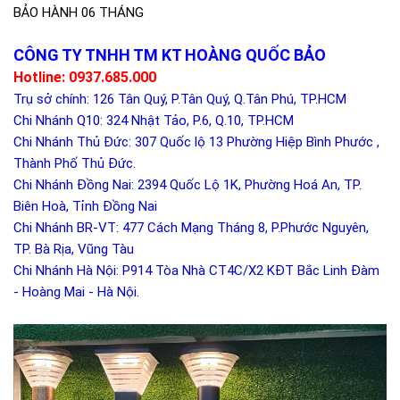
BẢO HÀNH 06 THÁNG
CÔNG TY TNHH TM KT HOÀNG QUỐC BẢO
Hotline: 0937.685.000
Trụ sở chính: 126 Tân Quý, P.Tân Quý, Q.Tân Phú, TP.HCM
Chi Nhánh Q10: 324 Nhật Tảo, P.6, Q.10, TP.HCM
Chi Nhánh Thủ Đức: 307 Quốc lộ 13 Phường Hiệp Bình Phước ,
Thành Phố Thủ Đức.
Chi Nhánh Đồng Nai: 2394 Quốc Lộ 1K, Phường Hoá An, TP.
Biên Hoà, Tỉnh Đồng Nai
Chi Nhánh BR-VT: 477 Cách Mạng Tháng 8, P.Phước Nguyên,
TP. Bà Rịa, Vũng Tàu
Chi Nhánh Hà Nội: P914 Tòa Nhà CT4C/X2 KĐT Bắc Linh Đàm
- Hoàng Mai - Hà Nội.