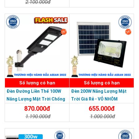
2.100.000đ
Chi Tiết
Đặt Mua
Chi Tiết
Đặt Mua
26%
34%
SẢN PHẨM DỊCH VỤ CHẤT LƯỢNG ASEAN 2019
Số lượng có hạn
Số lượng có hạn
Đèn Đường Liền Thể 100W
Đèn 200W Năng Lượng Mặt
Năng Lượng Mặt Trời Chống
Trời Giá Rẻ - VỎ NHÔM
Nước Giá Rẻ
870.000đ
655.000đ
1.190.000đ
1.000.000đ
Chi Tiết
Đặt Mua
Chi Tiết
Đặt Mua