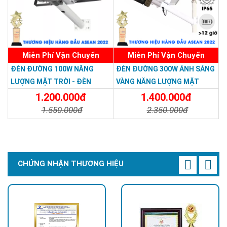
Miễn Phí Vận Chuyển
Miễn Phí Vận Chuyển
ĐÈN ĐƯỜNG 100W NĂNG
ĐÈN ĐƯỜNG 300W ÁNH SÁNG
LƯỢNG MẶT TRỜI - ĐÈN
VÀNG NĂNG LƯỢNG MẶT
ĐƯỜNG NĂNG LƯỢNG MẶT
TRỜI - Solar Light 300W
1.200.000đ
1.400.000đ
TRỜI 100W GIÁ RẺ - Solar
1.550.000đ
2.350.000đ
Light 100W
Chi Tiết
Đặt Mua
Chi Tiết
Đặt Mua
CHỨNG NHẬN THƯƠNG HIỆU