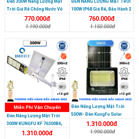
Đèn 300W Năng Lượng Mặt
ĐÈN NĂNG LƯỢNG MẶT TRỜI
Trời Giá Rẻ Chống Nước Vỏ
100W IP68 Giá Rẻ, Bảo Hành 2
>>> Xem thêm:
Nhôm Đúc
Năm
770.000đ
760.000đ
Đèn năng lượng mặt trời
BH 5 năm chỉ từ
1.190.000đ
1.150.000đ
345k.
Chi Tiết
Đặt Mua
Chi Tiết
Đặt Mua
Đèn năng lượng mặt trời 300w
chính hãng,
giá tốt
Đèn năng lượng mặt trời 500w
, tấm pin lớn
37%
34%
Đèn năng lượng mặt trời sân vườn
độ sáng
THƯƠNG HIỆU HÀNG ĐẦU ASEAN 2022
mạnh
Đèn trụ cổng năng lượng mặt trời
giá tốt, độ
sáng cao
Đèn năng lượng mặt trời 1000w
tấm pin lớn,
độ sáng mạnh, bảo hành 5 năm
Đèn Năng Lượng Mặt Trời
Miễn Phí Vận Chuyển
500W- Đèn KungFu Solar
Đèn Năng Lượng Mặt Trời
Năng Lượng Mặt Trời 500W,IP
1.310.000đ
300W KUNGFU KF 76300B6,
67 Loại Lớn
1.990.000đ
IP68, Bảng Giá 2026
1.310.000đ