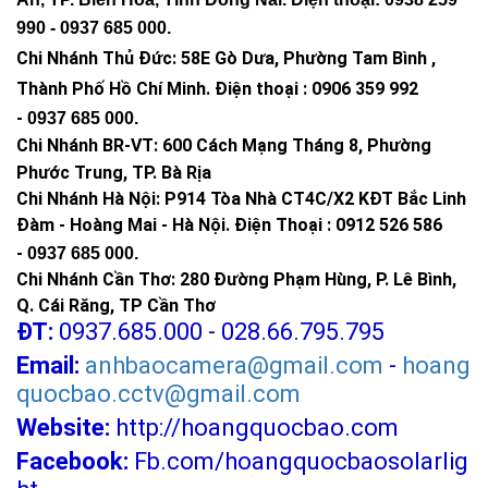
990 -
0937 685 000
.
Chi Nhánh Thủ Đức:
58E Gò Dưa, Phường Tam Bình ,
Thành Phố Hồ Chí Minh
.
Điện thoại : 0906 359 992
-
0937 685 000
.
Chi Nhánh BR-VT:
600 Cách Mạng Tháng 8, Phường
Phước Trung, TP. Bà Rịa
Chi Nhánh Hà Nội: P914 Tòa Nhà CT4C/X2 KĐT Bắc Linh
Đàm - Hoàng Mai - Hà Nội.
Điện Thoại : 0912 526 586
-
0937 685 000.
Chi Nhánh Cần Thơ: 280 Đường Phạm Hùng, P. Lê Bình,
Q. Cái Răng, TP Cần Thơ
ĐT:
0937.685.000 - 028.66.795.795
Email:
anhbaocamera@gmail.com
-
hoang
quocbao.cctv@gmail.com
Website:
http://hoangquocbao.com
Facebook:
Fb.com/hoangquocbaosolarlig