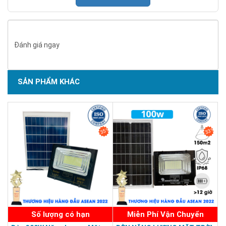
Đánh giá ngay
SẢN PHẨM KHÁC
SẢN PHẨM CHẤT LƯỢNG - DỊCH VỤ TIN DÙNG LẦN VII - 2020
35%
33%
Số lượng có hạn
Miễn Phí Vận Chuyển