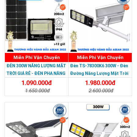
33%
23%
Miễn Phí Vận Chuyển
Miễn Phí Vận Chuyển
Thương hiệu dẫn đầu Việt Nam 2023
ĐÈN 300W NĂNG LƯỢNG MẶT
Đèn TS-78300K6 300W - Đèn
TRỜI GIÁ RẺ - ĐÈN PHA NĂNG
Đường Năng Lượng Mặt Trời
LƯỢNG MẶT TRỜI 300W MẪU
300W TS-78300K6 - Solar
1.090.000đ
1.980.000đ
MỚI
Light 300W
1.650.000đ
2.600.000đ
Chi Tiết
Đặt Mua
Chi Tiết
Đặt Mua
22%
40%