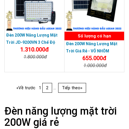
Đèn 200W Năng Lượng Mặt
Số lượng có hạn
Trời JD-9200VN 3 Chế Độ
Đèn 200W Năng Lượng Mặt
1.310.000đ
Màu Tấm Pin Mono JIDI-VINA
Trời Giá Rẻ - VỎ NHÔM
1.800.000đ
655.000đ
1.000.000đ
Chi Tiết
Đặt Mua
Chi Tiết
Đặt Mua
«Về trước
1
2
...
Tiếp theo»
Đèn năng lượng mặt trời
200W giá rẻ