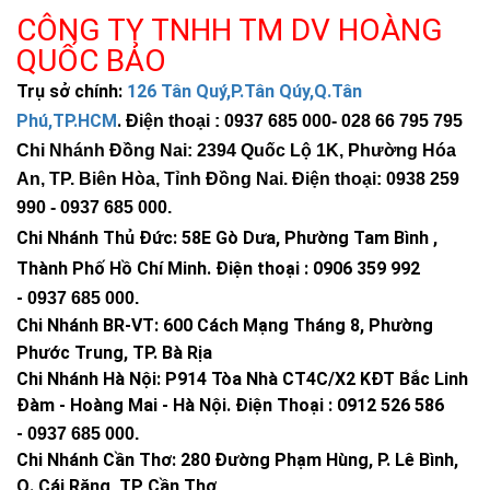
được ánh nắng.
CÔNG TY TNHH TM DV HOÀNG
QUỐC BẢO
Kháng nước, kháng bụi
Trụ sở chính:
126 Tân Quý,P.Tân Qúy,Q.Tân
Vì được sử dụng rộng rãi ở ngoài trời nên các sản phẩm 200W
solar light còn được trang bị tính năng chống nước, chống bụi
Phú,TP.HCM
.
Điện thoại : 0937 685 000
- 028 66 795 795
từ chuẩn IP65 trở lên giúp đèn hoạt động tốt dưới thời tiết
Chi Nhánh Đồng Nai: 2394 Quốc Lộ 1K, Phường Hóa
mưa, bão, sấm chớp…
An, TP. Biên Hòa, Tỉnh Đồng Nai. Điện thoại: 0938 259
990 -
0937 685 000
.
Dễ lắp đặt
Chi Nhánh Thủ Đức:
58E Gò Dưa, Phường Tam Bình ,
Thành Phố Hồ Chí Minh
.
Điện thoại : 0906 359 992
-
0937 685 000
.
Chi Nhánh BR-VT:
600 Cách Mạng Tháng 8, Phường
Phước Trung, TP. Bà Rịa
Chi Nhánh Hà Nội: P914 Tòa Nhà CT4C/X2 KĐT Bắc Linh
Đàm - Hoàng Mai - Hà Nội.
Điện Thoại : 0912 526 586
-
0937 685 000.
Chi Nhánh Cần Thơ: 280 Đường Phạm Hùng, P. Lê Bình,
Q. Cái Răng, TP Cần Thơ