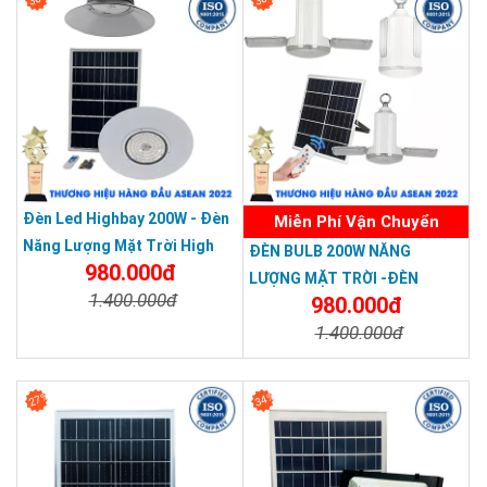
Đèn Led Highbay 200W - Đèn
Miễn Phí Vận Chuyển
Năng Lượng Mặt Trời High
ĐÈN BULB 200W NĂNG
980.000đ
Bay
LƯỢNG MẶT TRỜI -ĐÈN
1.400.000đ
980.000đ
NĂNG LƯỢNG MẶT TRỜI
1.400.000đ
Solar Light TOPSOLAR BULB
Chi Tiết
Đặt Mua
200W
Chi Tiết
Đặt Mua
27%
34%