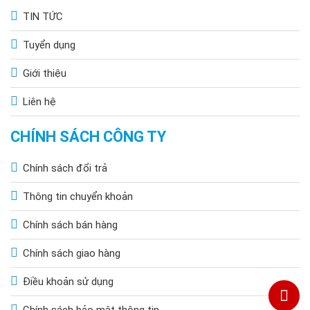
Cách lắp đặt đèn pha, đèn đường năng
TIN TỨC
lượng mặt trời 200W
Tuyển dụng
Hoàng Quốc Bảo sẽ hướng dẫn quý khách hàng cách lắp đặt 2
loại đèn năng lượng mặt trời 200w thông dụng nhất hiện nay là
Giới thiệu
đèn pha led năng lượng mặt trời và đèn đường phố năng lượng
mặt trời
Liên hệ
Lắp đặt đèn pha năng lượng mặt trời 200W
CHÍNH SÁCH CÔNG TY
Chính sách đổi trả
Thông tin chuyển khoản
Chính sách bán hàng
Chính sách giao hàng
Điều khoản sử dụng