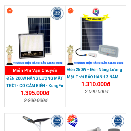
Chi Tiết
Đặt Mua
Chi Tiết
Đặt Mua
36%
37%
Đèn 250W - Đèn Năng Lượng
Miễn Phí Vận Chuyển
Mặt Trời BẢO HÀNH 3 NĂM
ĐÈN 200W NĂNG LƯỢNG MẶT
1.310.000đ
Chống Nước Cao Cấp SPS
TRỜI - CÓ CẢM BIẾN - KungFu
2.090.000đ
250W
1.395.000đ
Solar Light 200W
2.200.000đ
Chi Tiết
Đặt Mua
Chi Tiết
Đặt Mua
33%