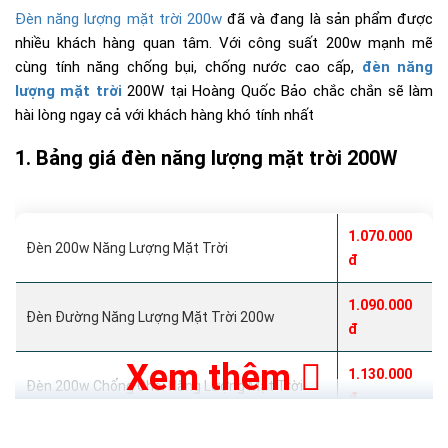
Đèn năng lượng mặt trời 200w
đã và đang là sản phẩm được
nhiều khách hàng quan tâm. Với công suất 200w mạnh mẽ
cùng tính năng chống bụi, chống nước cao cấp,
đèn năng
lượng mặt trời
200W tại Hoàng Quốc Bảo chắc chắn sẽ làm
hài lòng ngay cả với khách hàng khó tính nhất
Bảng giá đèn năng lượng mặt trời 200W
1.070.000
Đèn 200w Năng Lượng Mặt Trời
đ
1.090.000
Đèn Đường Năng Lượng Mặt Trời 200w
đ
Xem thêm
1.130.000
Đèn 200w Chống Chói Năng Lượng Mặt Trời
đ
Đèn 200w Năng Lượng Mặt Trời - Có Cảm Biến
1.270.000đ