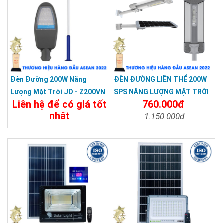
Đèn Đường 200W Năng
ĐÈN ĐƯỜNG LIỀN THỂ 200W
Lượng Mặt Trời JD - Z200VN
SPS NĂNG LƯỢNG MẶT TRỜI
Liên hệ để có giá tốt
760.000đ
Tấm Pin Mono JIDI-VINA
- BẢO HÀNH 3 NĂM
nhất
1.150.000đ
Chi Tiết
Đặt Mua
Chi Tiết
Đặt Mua