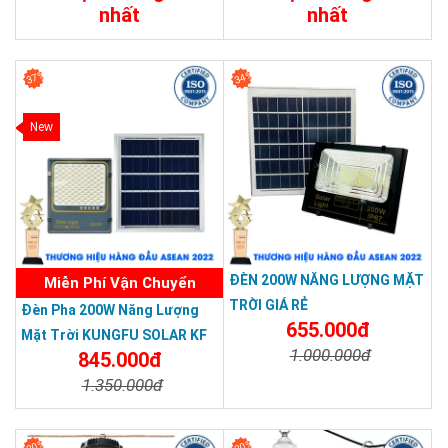
nhất
nhất
Chi Tiết
Đặt Mua
Chi Tiết
Đặt Mua
37%
34%
New
ĐÈN 200W NĂNG LƯỢNG MẶT
Miễn Phí Vận Chuyển
TRỜI GIÁ RẺ
Đèn Pha 200W Năng Lượng
655.000đ
Mặt Trời KUNGFU SOLAR KF
1.000.000đ
845.000đ
03.SL 200W
1.350.000đ
Chi Tiết
Đặt Mua
Chi Tiết
Đặt Mua
30%
30%