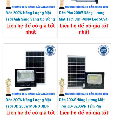
Đèn 200W Năng Lượng Mặt
Đèn Pha 200W Năng Lượng
Trời Ánh Sáng Vàng Có Đồng
Mặt Trời JIDI-VINA Led 5054
Liên hệ để có giá tốt
Liên hệ để có giá tốt
Hồ Hiển Thị Pin LED 88200
Siêu Sáng Góc Rộng JD
nhất
nhất
7200VN MONO
Chi Tiết
Đặt Mua
Chi Tiết
Đặt Mua
Đèn 200W Năng Lượng Mặt
Đèn 200W Năng Lượng Mặt
Trời JD 200W MONO JIDI-
Trời JD-8200VN Tấm Pin
Liên hệ để có giá tốt
Liên hệ để có giá tốt
VINA
Mono JIDI-VINA