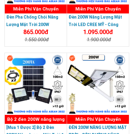
Miễn Phí Vận Chuyển
Miễn Phí Vận Chuyển
Đèn Pha Chống Chói Năng
Đèn 200W Năng Lượng Mặt
Lượng Mặt Trời 200W
Trời LED CREE MỸ - Công
865.000đ
1.095.000đ
Nghệ Mới Bảo Hành 3 Năm
1.550.000đ
1.900.000đ
Chi Tiết
Đặt Mua
Chi Tiết
Đặt Mua
35%
39%
Bộ 2 đèn 200W năng lượng
Miễn Phí Vận Chuyển
[Mua 1 Được 2] Bộ 2 Đèn
ĐÈN 200W NĂNG LƯỢNG MẶT
mặt trời 1 tấm pin dây nối