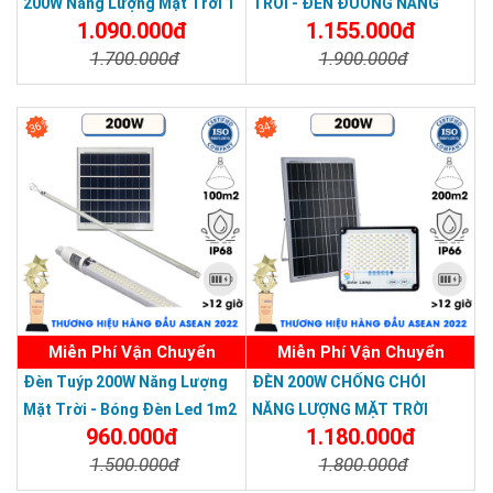
200W Năng Lượng Mặt Trời 1
TRỜI - ĐÈN ĐƯỜNG NĂNG
10 mét
1.090.000đ
1.155.000đ
Tấm Pin Dây Nối 10 Mét
LƯỢNG MẶT TRỜI 200W -
1.700.000đ
1.900.000đ
Solar Light 200W
Chi Tiết
Đặt Mua
Chi Tiết
Đặt Mua
36%
34%
Miễn Phí Vận Chuyển
Miễn Phí Vận Chuyển
Đèn Tuýp 200W Năng Lượng
ĐÈN 200W CHỐNG CHÓI
Mặt Trời - Bóng Đèn Led 1m2
NĂNG LƯỢNG MẶT TRỜI
960.000đ
1.180.000đ
Năng Lượng Mặt Trời
KUNGFU SOLAR- Solar Light
1.500.000đ
1.800.000đ
KUNGFU SOLAR
200W