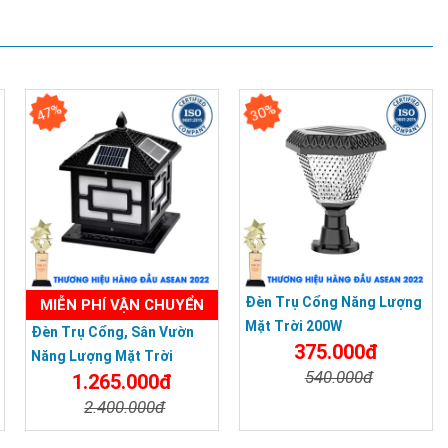
47%
30%
Đèn Trụ Cổng Năng Lượng
MIỄN PHÍ VẬN CHUYỂN
Mặt Trời 200W
Đèn Trụ Cổng, Sân Vườn
375.000đ
Năng Lượng Mặt Trời
540.000đ
1.265.000đ
TT304B
2.400.000đ
Chi Tiết
Đặt Mua
Chi Tiết
Đặt Mua