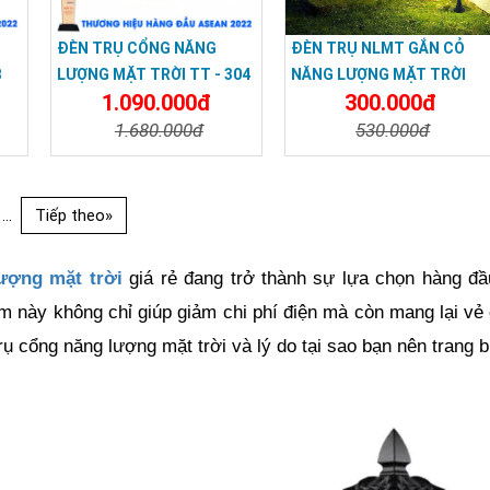
ĐÈN TRỤ CỔNG NĂNG
ĐÈN TRỤ NLMT GẮN CỎ
B
LƯỢNG MẶT TRỜI TT - 304
NĂNG LƯỢNG MẶT TRỜI
1.090.000đ
300.000đ
Màu Vàng
1.680.000đ
530.000đ
a
Chi Tiết
Đặt Mua
Chi Tiết
Đặt Mua
...
Tiếp theo»
ượng mặt trời
giá rẻ đang trở thành sự lựa chọn hàng đầ
ẩm này không chỉ giúp giảm chi phí điện mà còn mang lại v
rụ cổng năng lượng mặt trời và lý do tại sao bạn nên trang 