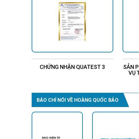
hàng đầu cho việc chi
lượng mặt trời ngày 
CHỨNG NHẬN QUATEST 3
SẢN P
VỤ 
BÁO CHÍ NÓI VỀ HOÀNG QUỐC BẢO