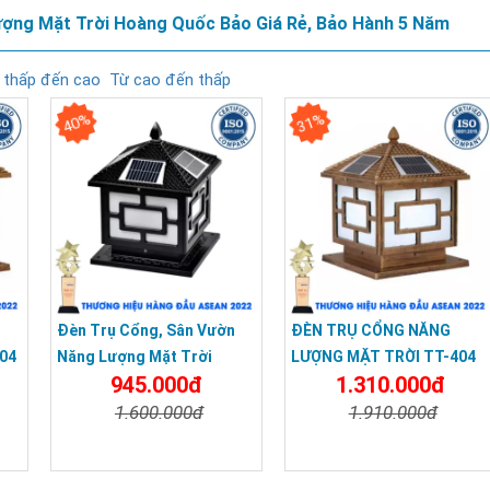
ợng Mặt Trời Hoàng Quốc Bảo Giá Rẻ, Bảo Hành 5 Năm
 thấp đến cao
Từ cao đến thấp
40%
31%
Đèn Trụ Cổng, Sân Vườn
ĐÈN TRỤ CỔNG NĂNG
04
Năng Lượng Mặt Trời
LƯỢNG MẶT TRỜI TT-404
945.000đ
1.310.000đ
TT04B
Màu Vàng
1.600.000đ
1.910.000đ
a
Chi Tiết
Đặt Mua
Chi Tiết
Đặt Mua