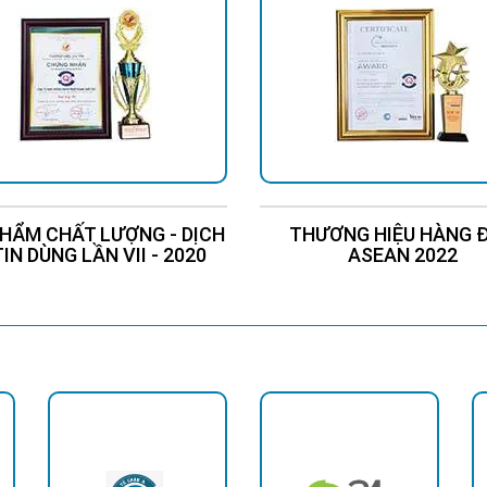
ếu sáng ngoại thất. Với thiết kế hiện đại, khả năng tự độ
càng được ưa chuộng.
HẨM CHẤT LƯỢNG - DỊCH
THƯƠNG HIỆU HÀNG 
TIN DÙNG LẦN VII - 2020
ASEAN 2022