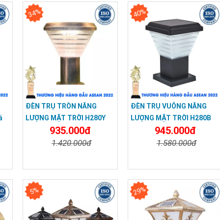
34%
40%
ĐÈN TRỤ TRÒN NĂNG
ĐÈN TRỤ VUÔNG NĂNG
á
LƯỢNG MẶT TRỜI H280Y
LƯỢNG MẶT TRỜI H280B
935.000đ
945.000đ
(VÀNG )
(ĐEN)
1.420.000đ
1.580.000đ
a
Chi Tiết
Đặt Mua
Chi Tiết
Đặt Mua
29%
5%