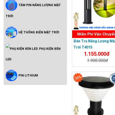
TẤM PIN NĂNG LƯỢNG MẶT
TRỜI
HỆ THỐNG ĐIỆN MẶT TRỜI
Miễn Phí Vận Chuyể
Đèn Trụ Năng Lượng Mặ
Trời T4015
PHỤ KIỆN ĐÈN
1.155.000đ
LED
1.900.000đ
Chi Tiết
Đặt Mu
PIN LITHIUM
36%