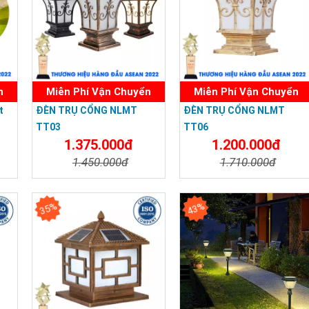
n
Miễn Phí Vận Chuyển
Miễn Phí Vận Chuyển
t
ĐÈN TRỤ CỔNG NLMT
ĐÈN TRỤ CỔNG NLMT
TT03
TT06
1.375.000đ
1.200.000đ
1.450.000đ
1.710.000đ
a
Chi Tiết
Đặt Mua
Chi Tiết
Đặt Mua
35%
43%