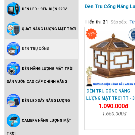
Đèn Trụ Cổng Năng Lư
ĐÈN LED - ĐÈN ĐIỆN 220V
Hiển thị:
21
Từ
Sắp xếp:
QUẠT NĂNG LƯỢNG MẶT TRỜI
33%
ĐÈN TRỤ CỔNG
ĐÈN NĂNG LƯỢNG MẶT TRỜI
SÂN VƯỜN CAO CẤP CHÍNH HÃNG
ĐÈN TRỤ CỔNG NĂNG
LƯỢNG MẶT TRỜI TT - 3
ĐÈN LED DÂY NĂNG LƯỢNG
1.090.000đ
Màu Vàng
1.650.000đ
CAMERA NĂNG LƯỢNG MẶT
Chi Tiết
Đặt Mu
TRỜI