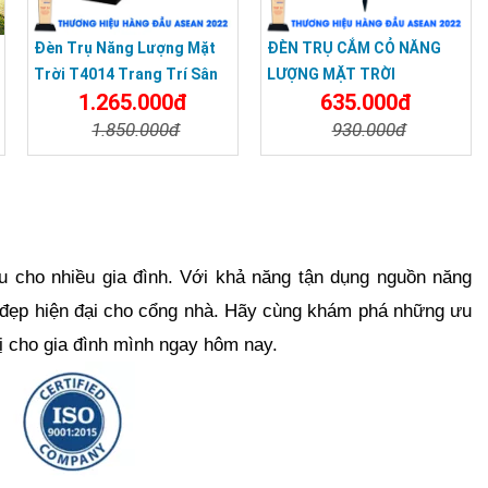
Đèn Trụ Năng Lượng Mặt
ĐÈN TRỤ CẮM CỎ NĂNG
Trời T4014 Trang Trí Sân
LƯỢNG MẶT TRỜI
1.265.000đ
635.000đ
Vườn, Công Viên, Đường
Phố
1.850.000đ
930.000đ
Chi Tiết
Đặt Mua
Chi Tiết
Đặt Mua
u cho nhiều gia đình. Với khả năng tận dụng nguồn năng
ẻ đẹp hiện đại cho cổng nhà. Hãy cùng khám phá những ưu
bị cho gia đình mình ngay hôm nay.