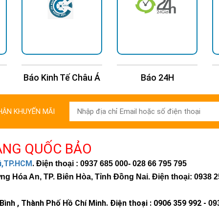
Giới thiệu về đèn trụ cổng năng lượ
oại đèn trụ cổng năng lượng mặt trời
 Á
Báo 24H
Báo Tuổi Trẻ
Tên sản phẩm
Giá ch
ĂNG LƯỢNG MẶT TRỜI TT - 304 Màu
990.000đ
HẬN KHUYẾN MÃI
Vườn Năng Lượng Mặt Trời TT04B
795.000đ
ÀNG QUỐC BẢO
hú,TP.HCM
Vườn Năng Lượng Mặt Trời TT-309B
.
1.270.000đ
Điện thoại : 0937 685 000
- 028 66 795 795
 Hóa An, TP. Biên Hòa, Tỉnh Đồng Nai. Điện thoại: 0938 2
G LƯỢNG MẶT TRỜI TT-404 Màu Vàng
1.190.000đ
ình , Thành Phố Hồ Chí Minh
.
Điện thoại : 0906 359 992 -
09
Vườn Năng Lượng Mặt Trời TT304B
1.150.000đ