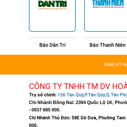
Bảng giá các l
n Trí
Báo Thanh Niên
Báo Kinh Tế Châu
ĐÈN TRỤ CỔNG N
ĐĂNG KÝ N
Vàng
Đèn Trụ Cổng, Sân 
CÔNG TY TNHH TM DV HO
Trụ sở chính:
126 Tân Quý,P.Tân Qúy,Q.Tân P
Đèn Trụ Cổng, Sân 
Chi Nhánh Đồng Nai: 2394 Quốc Lộ 1K, Phường
ĐÈN TRỤ CỔNG NĂN
-
0937 685 000
.
Chi Nhánh Thủ Đức:
58E Gò Dưa, Phường Tam B
Đèn Trụ Cổng, Sân 
000
.