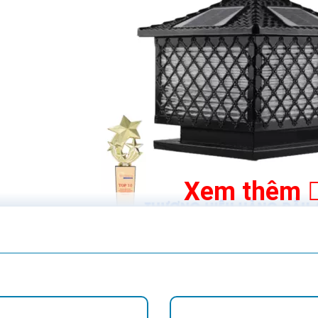
Xem thêm
Tham khảo các mẫu Đèn Trụ Cổng Năng Lượng
đèn trụ cổng năng lượng mặt trời
ng mặt trời cao cấp sử dụng tấm pin mặt trời để hấp thụ và
uồn điện lưới. Đèn này được sử dụng rộng rãi ở các khu v