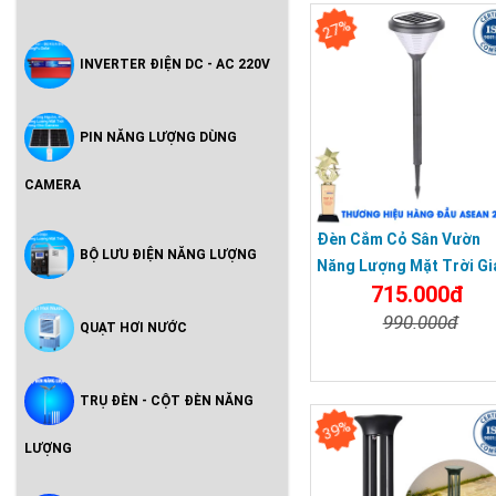
27%
INVERTER ĐIỆN DC - AC 220V
PIN NĂNG LƯỢNG DÙNG
CAMERA
Đèn Cắm Cỏ Sân Vườn
BỘ LƯU ĐIỆN NĂNG LƯỢNG
Năng Lượng Mặt Trời Gi
715.000đ
Rẻ
990.000đ
QUẠT HƠI NƯỚC
Chi Tiết
Đặt Mu
TRỤ ĐÈN - CỘT ĐÈN NĂNG
39%
LƯỢNG