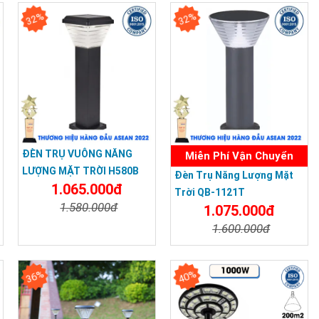
32%
32%
ĐÈN TRỤ VUÔNG NĂNG
Miễn Phí Vận Chuyển
LƯỢNG MẶT TRỜI H580B
Đèn Trụ Năng Lượng Mặt
1.065.000đ
(ĐEN)
Trời QB-1121T
1.580.000đ
1.075.000đ
1.600.000đ
Chi Tiết
Đặt Mua
Chi Tiết
Đặt Mua
36%
40%