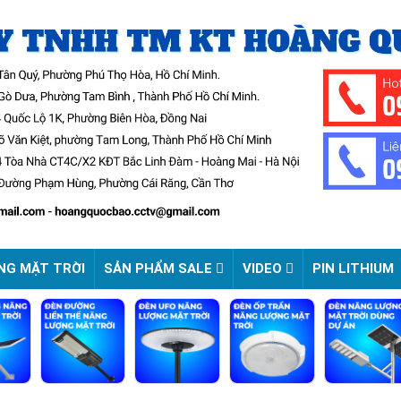
NG MẶT TRỜI
SẢN PHẨM SALE
VIDEO
PIN LITHIUM