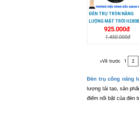
ĐÈN TRỤ TRÒN NĂNG
LƯỢNG MẶT TRỜI H280
925.000đ
(ĐEN)
1.450.000đ
Chi Tiết
Đặt Mu
«Về trước
1
2
Đèn trụ cổng năng l
lượng tái tạo, sản ph
điểm nổi bật của đèn t