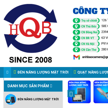
ĐÈN NĂNG LƯỢNG MẶT TRỜI
QUẠT NĂNG LƯỢ
VIDEO ĐÈN PHA ĐIỆN 220V
DANH MỤC SẢN PHẨM
ĐÈN NĂNG LƯỢNG MẶT TRỜI