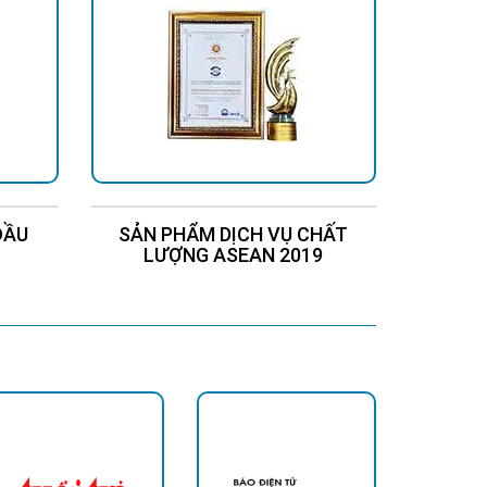
ng hoạt động và tiết kiệm năng lượng, đèn trụ cổng năng
ĐẦU
SẢN PHẨM DỊCH VỤ CHẤT
Chứng
LƯỢNG ASEAN 2019