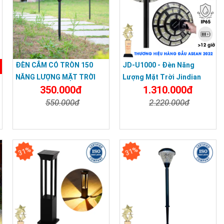
ĐÈN CẮM CÓ TRÒN 150
JD-U1000 - Đèn Năng
NĂNG LƯỢNG MẶT TRỜI
Lượng Mặt Trời Jindian
350.000đ
1.310.000đ
1000W JD-U1000
550.000đ
2.220.000đ
Chi Tiết
Đặt Mua
Chi Tiết
Đặt Mua
31%
31%