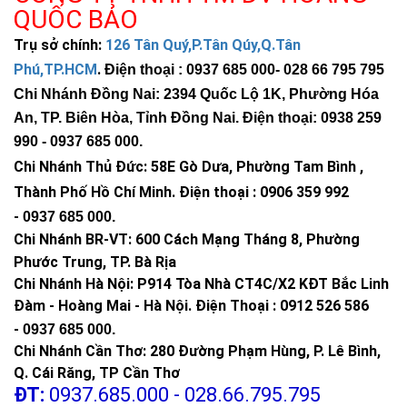
QUỐC BẢO
Trụ sở chính:
126 Tân Quý,P.Tân Qúy,Q.Tân
Phú,TP.HCM
.
Điện thoại : 0937 685 000
- 028 66 795 795
Chi Nhánh Đồng Nai: 2394 Quốc Lộ 1K, Phường Hóa
An, TP. Biên Hòa, Tỉnh Đồng Nai. Điện thoại: 0938 259
990 -
0937 685 000
.
Chi Nhánh Thủ Đức:
58E Gò Dưa, Phường Tam Bình ,
Thành Phố Hồ Chí Minh
.
Điện thoại : 0906 359 992
-
0937 685 000
.
Chi Nhánh BR-VT:
600 Cách Mạng Tháng 8, Phường
Phước Trung, TP. Bà Rịa
Chi Nhánh Hà Nội: P914 Tòa Nhà CT4C/X2 KĐT Bắc Linh
Đàm - Hoàng Mai - Hà Nội.
Điện Thoại : 0912 526 586
-
0937 685 000.
Chi Nhánh Cần Thơ: 280 Đường Phạm Hùng, P. Lê Bình,
Q. Cái Răng, TP Cần Thơ
ĐT:
0937.685.000 - 028.66.795.795