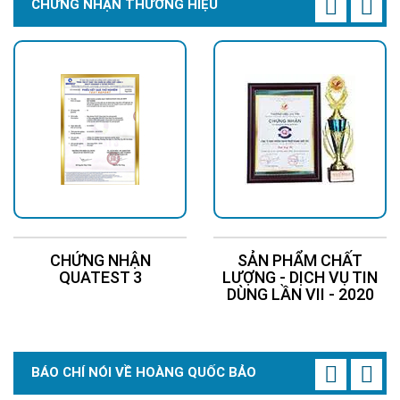
CHỨNG NHẬN THƯƠNG HIỆU
CHỨNG NHẬN
SẢN PHẨM CHẤT
QUATEST 3
LƯỢNG - DỊCH VỤ TIN
DÙNG LẦN VII - 2020
BÁO CHÍ NÓI VỀ HOÀNG QUỐC BẢO