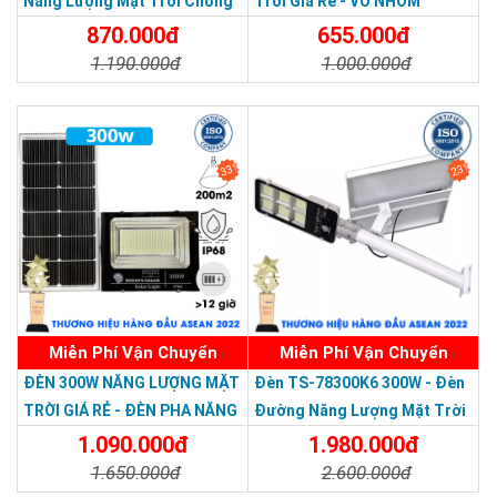
Năng Lượng Mặt Trời Chống
Trời Giá Rẻ - VỎ NHÔM
Nước Giá Rẻ
870.000đ
655.000đ
1.190.000đ
1.000.000đ
HÌNH ẢNH THỰC TẾ
Chi Tiết
Đặt Mua
Chi Tiết
Đặt Mua
33%
23%
Miễn Phí Vận Chuyển
Miễn Phí Vận Chuyển
Thương hiệu dẫn đầu Việt Nam 2023
ĐÈN 300W NĂNG LƯỢNG MẶT
Đèn TS-78300K6 300W - Đèn
TRỜI GIÁ RẺ - ĐÈN PHA NĂNG
Đường Năng Lượng Mặt Trời
LƯỢNG MẶT TRỜI 300W MẪU
300W TS-78300K6 - Solar
1.090.000đ
1.980.000đ
MỚI
Light 300W
1.650.000đ
2.600.000đ