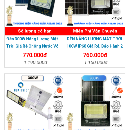
Số lượng có hạn
Miễn Phí Vận Chuyển
Đèn 300W Năng Lượng Mặt
ĐÈN NĂNG LƯỢNG MẶT TRỜI
Trời Giá Rẻ Chống Nước Vỏ
100W IP68 Giá Rẻ, Bảo Hành 2
Nhôm Đúc
Năm
770.000đ
760.000đ
1.190.000đ
1.150.000đ
Chi Tiết
Đặt Mua
Chi Tiết
Đặt Mua
37%
34%
THƯƠNG HIỆU HÀNG ĐẦU ASEAN 2022