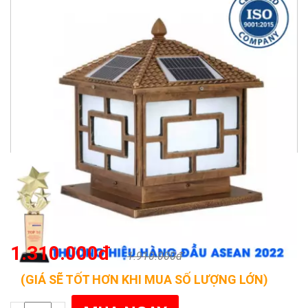
1.310.000đ
1.910.000đ
(GIÁ SẼ TỐT HƠN KHI MUA SỐ LƯỢNG LỚN)