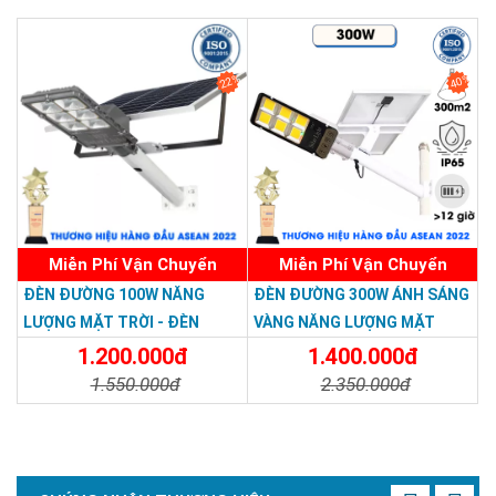
Chi Tiết
Đặt Mua
Chi Tiết
Đặt Mua
22%
40%
Miễn Phí Vận Chuyển
Miễn Phí Vận Chuyển
ĐÈN ĐƯỜNG 100W NĂNG
ĐÈN ĐƯỜNG 300W ÁNH SÁNG
LƯỢNG MẶT TRỜI - ĐÈN
VÀNG NĂNG LƯỢNG MẶT
ĐƯỜNG NĂNG LƯỢNG MẶT
TRỜI - Solar Light 300W
1.200.000đ
1.400.000đ
TRỜI 100W GIÁ RẺ - Solar
1.550.000đ
2.350.000đ
Light 100W
Chi Tiết
Đặt Mua
Chi Tiết
Đặt Mua