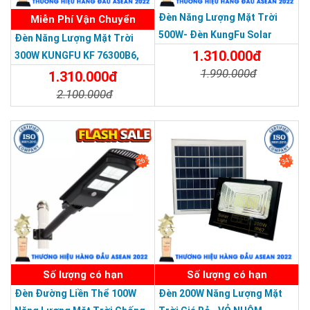
Đèn Năng Lượng Mặt Trời
Miễn Phí Vận Chuyển
500W- Đèn KungFu Solar
Đèn Năng Lượng Mặt Trời
Năng Lượng Mặt Trời 500W,IP
1.310.000đ
300W KUNGFU KF 76300B6,
67 Loại Lớn
1.990.000đ
IP68, Bảng Giá 2026
1.310.000đ
2.100.000đ
Chi Tiết
Đặt Mua
Chi Tiết
Đặt Mua
26%
34%
SẢN PHẨM DỊCH VỤ CHẤT LƯỢNG ASEAN 2019
Số lượng có hạn
Số lượng có hạn
Đèn Đường Liền Thể 100W
Đèn 200W Năng Lượng Mặt