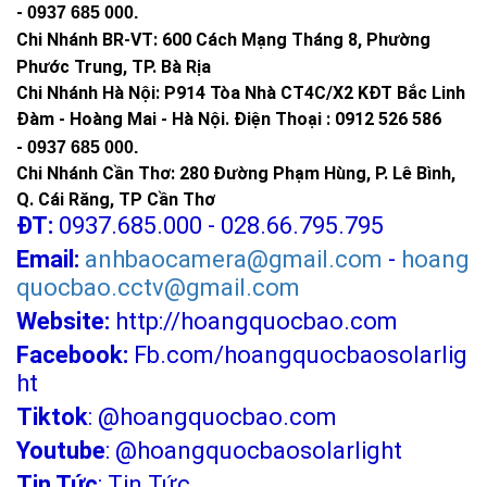
-
0937 685 000
.
Chi Nhánh BR-VT:
600 Cách Mạng Tháng 8, Phường
Phước Trung, TP. Bà Rịa
Chi Nhánh Hà Nội: P914 Tòa Nhà CT4C/X2 KĐT Bắc Linh
Đàm - Hoàng Mai - Hà Nội.
Điện Thoại : 0912 526 586
-
0937 685 000.
Chi Nhánh Cần Thơ: 280 Đường Phạm Hùng, P. Lê Bình,
Q. Cái Răng, TP Cần Thơ
ĐT:
0937.685.000 - 028.66.795.795
Email:
anhbaocamera@gmail.com
-
hoang
quocbao.cctv@gmail.com
Website:
http://hoangquocbao.com
Facebook:
Fb.com/hoangquocbaosolarlig
ht
Tiktok
:
@hoangquocbao.com
Youtube
:
@hoangquocbaosolarlight
Tin Tức
:
Tin Tức