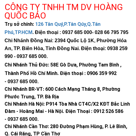
CÔNG TY TNHH TM DV HOÀNG
QUỐC BẢO
Trụ sở chính:
126 Tân Quý,P.Tân Qúy,Q.Tân
Phú,TP.HCM
.
Điện thoại : 0937 685 000
- 028 66 795 795
Chi Nhánh Đồng Nai: 2394 Quốc Lộ 1K, Phường Hóa
An, TP. Biên Hòa, Tỉnh Đồng Nai. Điện thoại: 0938 259
990 -
0937 685 000
.
Chi Nhánh Thủ Đức:
58E Gò Dưa, Phường Tam Bình ,
Thành Phố Hồ Chí Minh
.
Điện thoại : 0906 359 992
-
0937 685 000
.
Chi Nhánh BR-VT:
600 Cách Mạng Tháng 8, Phường
Phước Trung, TP. Bà Rịa
Chi Nhánh Hà Nội: P914 Tòa Nhà CT4C/X2 KĐT Bắc Linh
Đàm - Hoàng Mai - Hà Nội.
Điện Thoại : 0912 526 586
-
0937 685 000.
Chi Nhánh Cần Thơ: 280 Đường Phạm Hùng, P. Lê Bình,
Q. Cái Răng, TP Cần Thơ