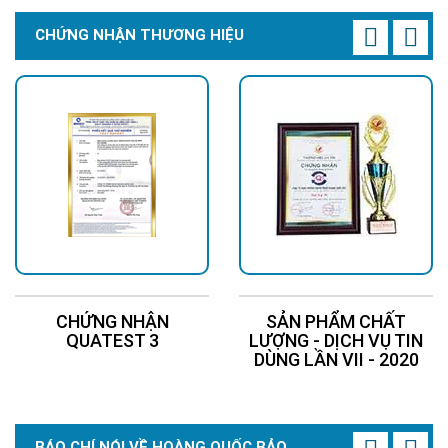
CHỨNG NHẬN THƯƠNG HIỆU
CHỨNG NHẬN
SẢN PHẨM CHẤT
QUATEST 3
LƯỢNG - DỊCH VỤ TIN
DÙNG LẦN VII - 2020
BÁO CHÍ NÓI VỀ HOÀNG QUỐC BẢO