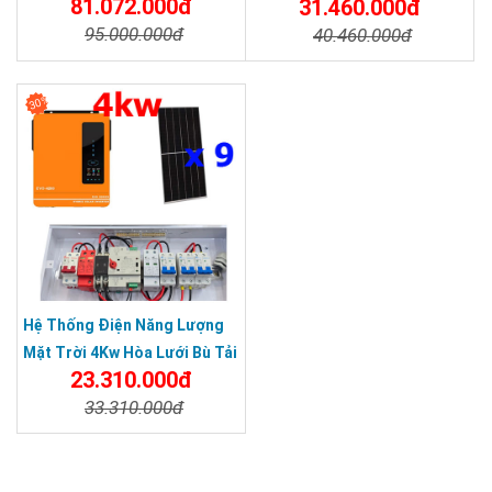
81.072.000đ
31.460.000đ
- Độc Lập - Lưu Trữ(Hybrid)
Tải
95.000.000đ
40.460.000đ
Chi Tiết
Đặt Mua
Chi Tiết
Đặt Mua
30%
Hệ Thống Điện Năng Lượng
Mặt Trời 4Kw Hòa Lưới Bù Tải
23.310.000đ
- Độc Lập - Lưu Trữ(Hybrid)
33.310.000đ
Chi Tiết
Đặt Mua