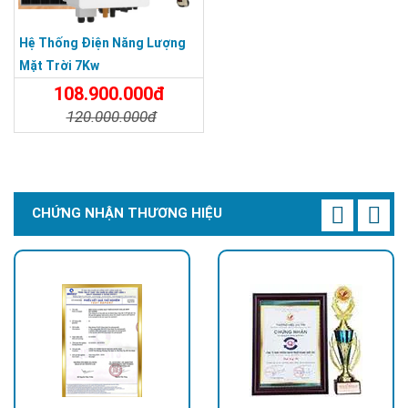
Công suất DC tối
đa: 12000W
Hệ Thống Điện Năng Lượng
Điện áp PV: 370V
Mặt Trời 7Kw
(125-500V)
108.900.000đ
MPPT: 2
120.000.000đ
Công suất AC:
6000W (max
Chi Tiết
Đặt Mua
6600W)
Dòng AC:
30/28.7A
CHỨNG NHẬN THƯƠNG HIỆU
Tần số: 50/60Hz
Điện áp: 1 pha
220V
IP66
Hiệu suất MPPT
:
99%
3
Pin lưu trữ
Công suất: 16kWh
Bộ
1
51.2V-314Ah
Điện áp: 51.2V