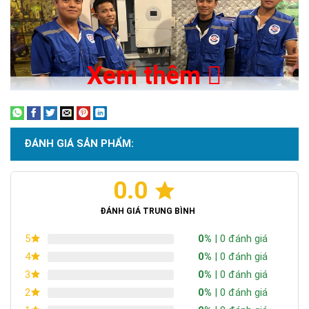
Xem thêm
ĐÁNH GIÁ SẢN PHẨM:
0.0
Thông số kỹ thuật hệ thống điện năng
ĐÁNH GIÁ TRUNG BÌNH
lượng mặt trời 6Kw
0%
| 0 đánh giá
5
STT
Hình ảnh
Thông số
Đơn
SL
0%
| 0 đánh giá
4
vị
0%
| 0 đánh giá
3
0%
| 0 đánh giá
2
1
Tấm pin NLMT
Model:
Tấm
11