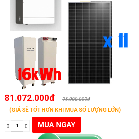
81.072.000đ
95.000.000đ
(GIÁ SẼ TỐT HƠN KHI MUA SỐ LƯỢNG LỚN)