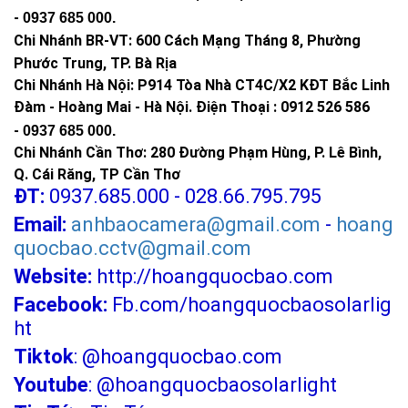
Vì sao nên lựa chọn hệ thống điện năng
-
0937 685 000
.
lượng mặt trời 6Kw tại Hoàng Quốc Bảo
Chi Nhánh BR-VT:
600 Cách Mạng Tháng 8, Phường
Phước Trung, TP. Bà Rịa
Chi Nhánh Hà Nội: P914 Tòa Nhà CT4C/X2 KĐT Bắc Linh
Đàm - Hoàng Mai - Hà Nội.
Điện Thoại : 0912 526 586
-
0937 685 000.
Chi Nhánh Cần Thơ: 280 Đường Phạm Hùng, P. Lê Bình,
Q. Cái Răng, TP Cần Thơ
ĐT:
0937.685.000 - 028.66.795.795
Email:
anhbaocamera@gmail.com
-
hoang
quocbao.cctv@gmail.com
Website:
http://hoangquocbao.com
Facebook:
Fb.com/hoangquocbaosolarlig
ht
Tiktok
:
@hoangquocbao.com
Youtube
:
@hoangquocbaosolarlight