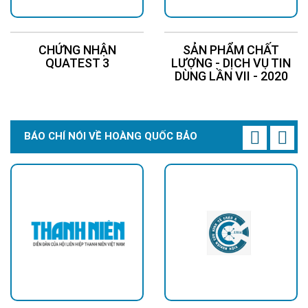
Dung lượng:
314Ah
Dòng xả: 90A
CHỨNG NHẬN
SẢN PHẨM CHẤT
QUATEST 3
LƯỢNG - DỊCH VỤ TIN
Dòng sạc: 90A
DÙNG LẦN VII - 2020
Kích thước: 80 x
44 x 25 cm
Trọng lượng:
120kg
BÁO CHÍ NÓI VỀ HOÀNG QUỐC BẢO
Bảo hành: 5 năm
4
Dây điện AC - DC
Cáp DC chuyên
Mét
1
dụng đỏ/đen cách
điện 4.0mm2
5
Thanh Rail 30cm
Đỡ tấm pin
Cái
35
6
Kẹp biên
Cái
12
7
Kẹp giữa
Cái
54