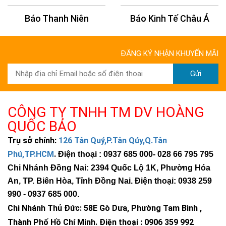
Báo Thanh Niên
Báo Kinh Tế Châu Á
8
Jack MC4
Cái
10
9
Cọc tiếp địa
Cây
1
ĐĂNG KÝ NHẬN KHUYẾN MÃI
10
Phụ kiện
Ống điện, nẹp, ốc
HT
1
Gửi
vít, băng keo, đầu
cos...
CÔNG TY TNHH TM DV HOÀNG
11
Công lắp đặt + vận chuyển
HT
1
QUỐC BẢO
Tổng chi phí: 73.702.000 đ
Trụ sở chính:
126 Tân Quý,P.Tân Qúy,Q.Tân
Phú,TP.HCM
.
Điện thoại : 0937 685 000
- 028 66 795 795
Chưa bao gồm công lắp đặt
Chi Nhánh Đồng Nai: 2394 Quốc Lộ 1K, Phường Hóa
Giá chưa bao gồm VAT 10%
An, TP. Biên Hòa, Tỉnh Đồng Nai. Điện thoại: 0938 259
Thiết bị mới 100%
Chưa bao gồm giàn gắn mái
990 -
0937 685 000
.
Bảo hành: Inverter 5 năm, tấm pin 12 năm
Chi Nhánh Thủ Đức:
58E Gò Dưa, Phường Tam Bình ,
Thành Phố Hồ Chí Minh
.
Điện thoại : 0906 359 992