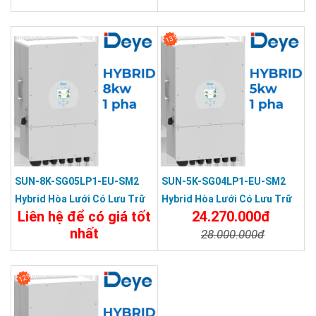
Chi Tiết
Đặt Mua
Chi Tiết
Đặt Mua
13%
SUN-8K-SG05LP1-EU-SM2
SUN-5K-SG04LP1-EU-SM2
Hybrid Hòa Lưới Có Lưu Trữ
Hybrid Hòa Lưới Có Lưu Trữ
Liên hệ để có giá tốt
24.270.000đ
DEYE 8KW 1 Pha
DEYE 5KW 1 Pha
nhất
28.000.000đ
Chi Tiết
Đặt Mua
Chi Tiết
Đặt Mua
12%