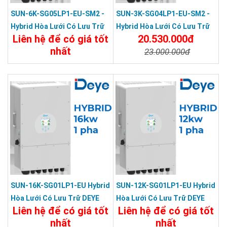
SUN-6K-SG05LP1-EU-SM2 -
SUN-3K-SG04LP1-EU-SM2 -
Hybrid Hòa Lưới Có Lưu Trữ
Hybrid Hòa Lưới Có Lưu Trữ
Liên hệ để có giá tốt
20.530.000đ
DEYE 6KW 1 Pha
DEYE 3KW 1 Pha
nhất
23.000.000đ
Chi Tiết
Đặt Mua
Chi Tiết
Đặt Mua
SUN-16K-SG01LP1-EU Hybrid
SUN-12K-SG01LP1-EU Hybrid
Hòa Lưới Có Lưu Trữ DEYE
Hòa Lưới Có Lưu Trữ DEYE
Liên hệ để có giá tốt
Liên hệ để có giá tốt
16KW 1 Pha
12KW 1 Pha
nhất
nhất