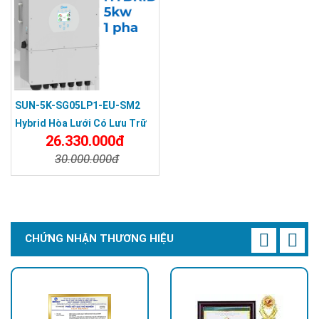
SUN-5K-SG05LP1-EU-SM2
Hybrid Hòa Lưới Có Lưu Trữ
26.330.000đ
DEYE 5KW 1 Pha
30.000.000đ
Chi Tiết
Đặt Mua
CHỨNG NHẬN THƯƠNG HIỆU