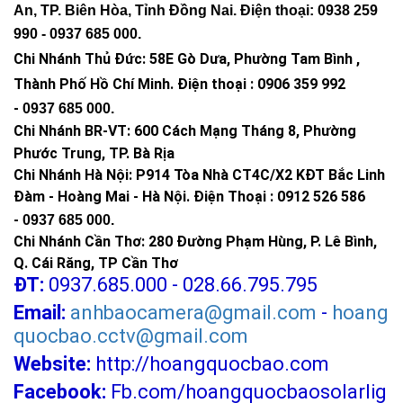
An, TP. Biên Hòa, Tỉnh Đồng Nai. Điện thoại: 0938 259
990 -
0937 685 000
.
Chi Nhánh Thủ Đức:
58E Gò Dưa, Phường Tam Bình ,
Thành Phố Hồ Chí Minh
.
Điện thoại : 0906 359 992
-
0937 685 000
.
Chi Nhánh BR-VT:
600 Cách Mạng Tháng 8, Phường
Phước Trung, TP. Bà Rịa
Chi Nhánh Hà Nội: P914 Tòa Nhà CT4C/X2 KĐT Bắc Linh
Đàm - Hoàng Mai - Hà Nội.
Điện Thoại : 0912 526 586
-
0937 685 000.
Chi Nhánh Cần Thơ: 280 Đường Phạm Hùng, P. Lê Bình,
Q. Cái Răng, TP Cần Thơ
ĐT:
0937.685.000 - 028.66.795.795
Email:
anhbaocamera@gmail.com
-
hoang
quocbao.cctv@gmail.com
Website:
http://hoangquocbao.com
Facebook:
Fb.com/hoangquocbaosolarlig