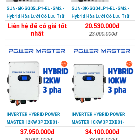
SUN-6K-SG05LP1-EU-SM2 -
SUN-3K-SG04LP1-EU-SM2 -
Hybrid Hòa Lưới Có Lưu Trữ
Hybrid Hòa Lưới Có Lưu Trữ
DEYE 6KW 1 Pha
DEYE 3KW 1 Pha
Liên hệ để có giá tốt
20.530.000đ
nhất
23.000.000đ
Chi Tiết
Liên Hệ
Chi Tiết
Đặt Mua
10%
5%
INVERTER HYBRID POWER
INVERTER HYBRID POWER
MASTER 12KW 3P ZXB01-
MASTER 10KW 3P ZXB01-
TPM-123G-EU
TPM-103G-EU
37.950.000đ
34.100.000đ
40.000.000đ
38.000.000đ