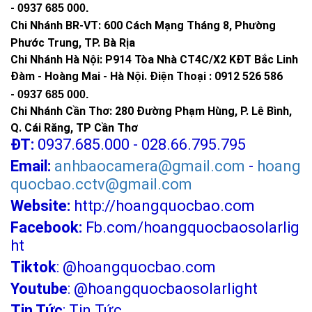
-
0937 685 000
.
Chi Nhánh BR-VT:
600 Cách Mạng Tháng 8, Phường
Phước Trung, TP. Bà Rịa
Chi Nhánh Hà Nội: P914 Tòa Nhà CT4C/X2 KĐT Bắc Linh
Đàm - Hoàng Mai - Hà Nội.
Điện Thoại : 0912 526 586
-
0937 685 000.
Chi Nhánh Cần Thơ: 280 Đường Phạm Hùng, P. Lê Bình,
Q. Cái Răng, TP Cần Thơ
ĐT:
0937.685.000 - 028.66.795.795
Email:
anhbaocamera@gmail.com
-
hoang
quocbao.cctv@gmail.com
Website:
http://hoangquocbao.com
Facebook:
Fb.com/hoangquocbaosolarlig
ht
Tiktok
:
@hoangquocbao.com
Youtube
:
@hoangquocbaosolarlight
Tin Tức
:
Tin Tức