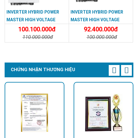
INVERTER HYBRID POWER
INVERTER HYBRID POWER
MASTER HIGH VOLTAGE
MASTER HIGH VOLTAGE
50KW 3P PD0500G-TPS-EU
30KW 3P PD0300G-TPS-EU
100.100.000đ
92.400.000đ
110.000.000đ
100.000.000đ
Chi Tiết
Đặt Mua
Chi Tiết
Đặt Mua
CHỨNG NHẬN THƯƠNG HIỆU