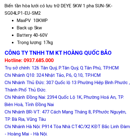
Biến tần hòa lưới có lưu trữ DEYE 5KW 1 pha SUN-5K-
SG04LP1-EU-SM2
MaxPV 10KWP
Back up 5kw
Battery 40-60V
Trọng lượng: 17kg
CÔNG TY TNHH TM KT HOÀNG QUỐC BẢO
Hotline: 0937.685.000
Trụ sở chính: 126 Tân Quý, P.Tân Quý, Q.Tân Phú, TP.HCM
Chi Nhánh Q10: 324 Nhật Tảo, P.6, Q.10, TP.HCM
Chi Nhánh Thủ Đức: 307 Quốc lộ 13 Phường Hiệp Bình Phước ,
Thành Phố Thủ Đức.
Chi Nhánh Đồng Nai: 2394 Quốc Lộ 1K, Phường Hoá An, TP.
Biên Hoà, Tỉnh Đồng Nai
Chi Nhánh BR-VT: 477 Cách Mạng Tháng 8, P.Phước Nguyên,
TP. Bà Rịa, Vũng Tàu
Chi Nhánh Hà Nội: P914 Tòa Nhà CT4C/X2 KĐT Bắc Linh Đàm
- Hoàng Mai - Hà Nội.