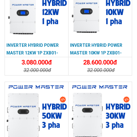
INVERTER HYBRID POWER
INVERTER HYBRID POWER
MASTER 12KW 1P ZXB01-
MASTER 10KW 1P ZXB01-
SPM-123-GEU
SPM-102-GEU
3.080.000đ
28.600.000đ
32.000.000đ
32.000.000đ
Chi Tiết
Đặt Mua
Chi Tiết
Đặt Mua
9%
8%