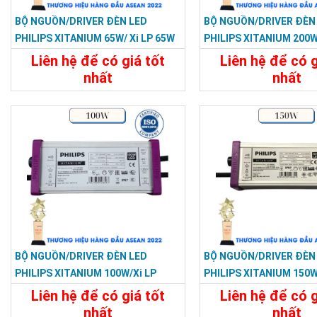
BỘ NGUỒN/DRIVER ĐÈN LED
BỘ NGUỒN/DRIVER ĐÈN
PHILIPS XITANIUM 65W/ Xi LP 65W
PHILIPS XITANIUM 200W
0.3–1.05A S1 WL I150
250W 0.3–1.05A S1 WL I
Liên hệ để có giá tốt
Liên hệ để có g
nhất
nhất
Chi Tiết
Liên Hệ
Chi Tiết
BỘ NGUỒN/DRIVER ĐÈN LED
BỘ NGUỒN/DRIVER ĐÈN
PHILIPS XITANIUM 100W/Xi LP
PHILIPS XITANIUM 150W/
100W 0.3–1.05A S1 WL I155
150W 0.3–1.05A S1 WL I
Liên hệ để có giá tốt
Liên hệ để có g
nhất
nhất