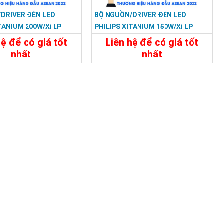
DRIVER ĐÈN LED
BỘ NGUỒN/DRIVER ĐÈN LED
TANIUM 200W/Xi LP
PHILIPS XITANIUM 150W/Xi LP
.05A S1 WL I195
150W 0.5–1.5A S1 WL I175
hệ để có giá tốt
Liên hệ để có giá tốt
nhất
nhất
t
Liên Hệ
Chi Tiết
Liên Hệ