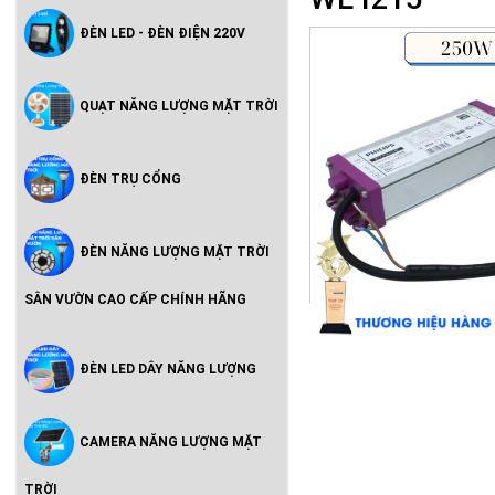
ĐÈN LED - ĐÈN ĐIỆN 220V
QUẠT NĂNG LƯỢNG MẶT TRỜI
ĐÈN TRỤ CỔNG
ĐÈN NĂNG LƯỢNG MẶT TRỜI
SÂN VƯỜN CAO CẤP CHÍNH HÃNG
ĐÈN LED DÂY NĂNG LƯỢNG
CAMERA NĂNG LƯỢNG MẶT
TRỜI