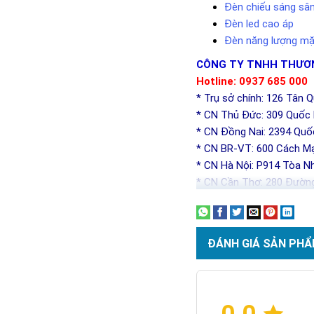
Đèn chiếu sáng sâ
Đèn led cao áp
Đèn năng lượng mặt
CÔNG TY TNHH THƯƠN
Hotline: 0937 685 000
* Trụ sở chính: 126 Tân 
* CN Thủ Đức: 309 Quốc l
* CN Đồng Nai: 2394 Quố
* CN BR-VT: 600 Cách Mạ
* CN Hà Nội: P914 Tòa N
* CN Cần Thơ: 280 Đường
ĐÁNH GIÁ SẢN PHẨ