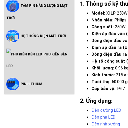
Thông số kỹ th
TẤM PIN NĂNG LƯỢNG MẶT
Model:
Xi LP 250W 
TRỜI
Nhãn hiệu:
Philips
Công suất:
250W
Điện áp đầu vào (
HỆ THỐNG ĐIỆN MẶT TRỜI
Dòng điện đầu vào
Điện áp đầu ra (U
Dòng điện đầu ra 
PHỤ KIỆN ĐÈN
Hệ số công suất (
LED
Khối lượng:
0.96 k
Kích thước:
215 ×
Tuổi thọ:
50.000 g
PIN LITHIUM
Cấp bảo vệ:
IP67
Ứng dụng:
Đèn đường LED
Đèn pha LED
Đèn nhà xưởng