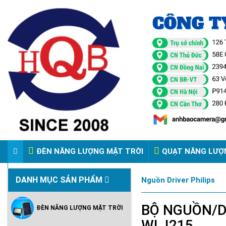
ĐÈN NĂNG LƯỢNG MẶT TRỜI
QUẠT NĂNG LƯỢ
VIDEO ĐÈN PHA ĐIỆN 220V
DANH MỤC SẢN PHẨM
Nguồn Driver Philips
BỘ NGUỒN/DR
ĐÈN NĂNG LƯỢNG MẶT TRỜI
WL I215