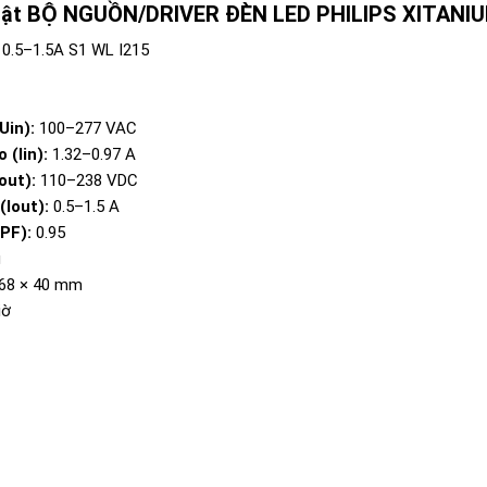
uật BỘ NGUỒN/DRIVER ĐÈN LED PHILIPS XITANIU
0.5–1.5A S1 WL I215
Uin):
100–277 VAC
 (Iin):
1.32–0.97 A
out):
110–238 VDC
(Iout):
0.5–1.5 A
PF):
0.95
g
 68 × 40 mm
iờ