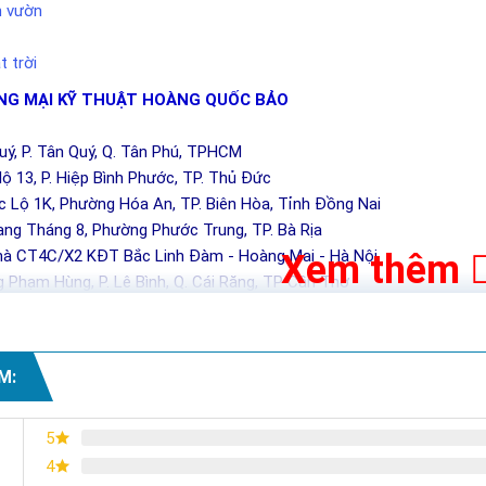
n vườn
 trời
G MẠI KỸ THUẬT HOÀNG QUỐC BẢO
Quý, P. Tân Quý, Q. Tân Phú, TPHCM
ộ 13, P. Hiệp Bình Phước, TP. Thủ Đức
c Lộ 1K, Phường Hóa An, TP. Biên Hòa, Tỉnh Đồng Nai
ng Tháng 8, Phường Phước Trung, TP. Bà Rịa
hà CT4C/X2 KĐT Bắc Linh Đàm - Hoàng Mai - Hà Nội
Xem thêm
 Phạm Hùng, P. Lê Bình, Q. Cái Răng, TP Cần Thơ
M:
5
4