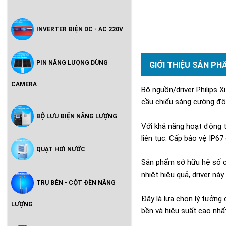
INVERTER ĐIỆN DC - AC 220V
PIN NĂNG LƯỢNG DÙNG
GIỚI THIỆU SẢN PH
CAMERA
Bộ nguồn/driver Philips 
cầu chiếu sáng cường độ 
BỘ LƯU ĐIỆN NĂNG LƯỢNG
Với khả năng hoạt động 
liên tục. Cấp bảo vệ IP6
QUẠT HƠI NƯỚC
Sản phẩm sở hữu hệ số cô
nhiệt hiệu quả, driver này
TRỤ ĐÈN - CỘT ĐÈN NĂNG
Đây là lựa chọn lý tưởn
LƯỢNG
bền và hiệu suất cao nhấ