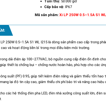
Tuổi thọ:
50.000 giờ
Cấp bảo vệ:
IP67
Mã sản phẩm:
Xi LP 250W 0.5–1.5A S1 WL
ẨM:
Xi LP 250W 0.5–1.5A S1 WL I215 là dòng sản phẩm cao cấp trong ph
cao và hoạt động bền bỉ trong mọi điều kiện môi trường.
trong dải điện áp 100–277VAC, bộ nguồn cung cấp điện ổn định ch
7 giúp thiết bị chống bụi – chống nước hoàn hảo, phù hợp cho các ứn
ng suất (PF) 0.95, giúp tiết kiệm điện năng và giảm thiểu tổn hao t
 mang lại độ tin cậy cao, giảm thiểu chi phí bảo trì và nâng cao hiệu
g cho các hệ thống đèn pha LED, đèn nhà xưởng công suất lớn, đèn
t.