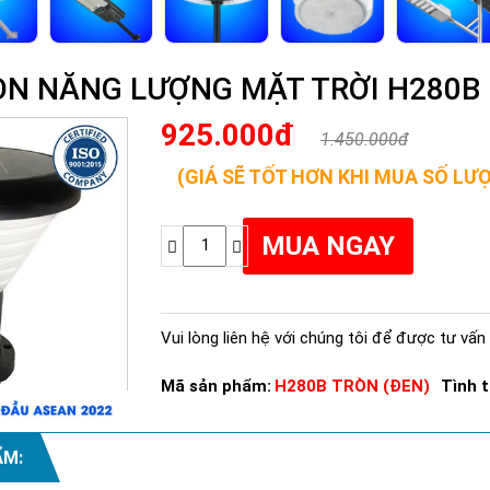
ÒN NĂNG LƯỢNG MẶT TRỜI H280B 
925.000đ
1.450.000đ
(GIÁ SẼ TỐT HƠN KHI MUA SỐ LƯ
Vui lòng liên hệ với chúng tôi để được tư vấn 
Mã sản phẩm:
H280B TRÒN (ĐEN)
Tình t
ẨM: