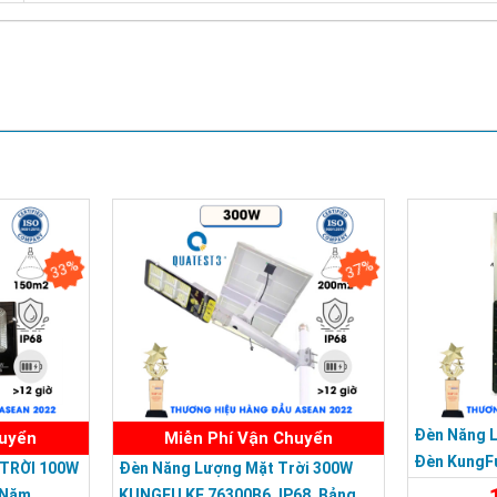
Chứng nhận ISO 9001:2015
33%
37%
Đèn Năng 
huyển
Miễn Phí Vận Chuyển
Đèn KungF
TRỜI 100W
Đèn Năng Lượng Mặt Trời 300W
Trời 500W,
 Năm
KUNGFU KF 76300B6, IP68, Bảng