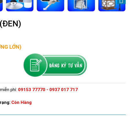
(ĐEN)
ỢNG LỚN)
miễn phí:
09153 77770 - 0937 017 717
rạng:
Còn Hàng