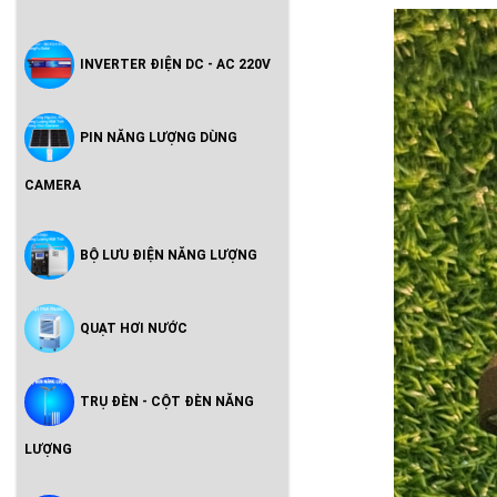
INVERTER ĐIỆN DC - AC 220V
PIN NĂNG LƯỢNG DÙNG
CAMERA
BỘ LƯU ĐIỆN NĂNG LƯỢNG
QUẠT HƠI NƯỚC
TRỤ ĐÈN - CỘT ĐÈN NĂNG
LƯỢNG