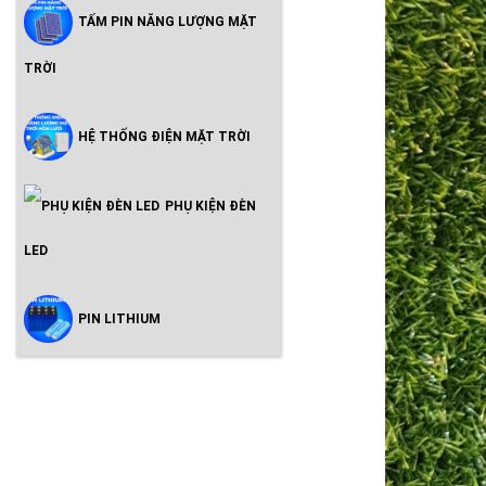
TẤM PIN NĂNG LƯỢNG MẶT
TRỜI
HỆ THỐNG ĐIỆN MẶT TRỜI
PHỤ KIỆN ĐÈN
LED
PIN LITHIUM