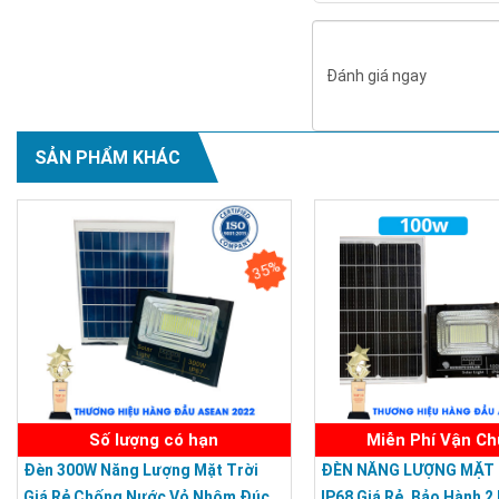
Đánh giá ngay
SẢN PHẨM KHÁC
35%
Số lượng có hạn
Miễn Phí Vận C
Đèn 300W Năng Lượng Mặt Trời
ĐÈN NĂNG LƯỢNG MẶT 
Giá Rẻ Chống Nước Vỏ Nhôm Đúc
IP68 Giá Rẻ, Bảo Hành 2