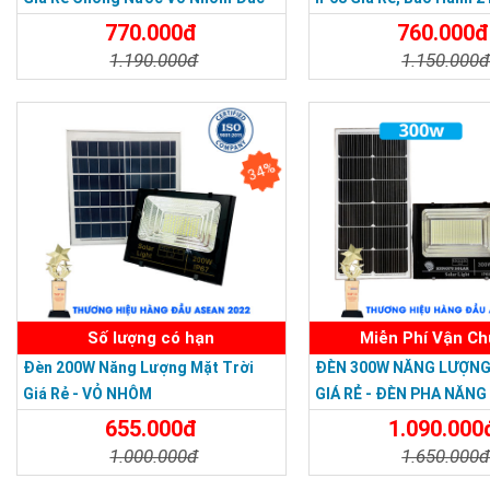
770.000đ
760.000đ
1.190.000đ
1.150.000
Chi Tiết
Đặt Mua
Chi Tiết
34%
Số lượng có hạn
Miễn Phí Vận C
Đèn 200W Năng Lượng Mặt Trời
ĐÈN 300W NĂNG LƯỢNG
Giá Rẻ - VỎ NHÔM
GIÁ RẺ - ĐÈN PHA NĂN
MẶT TRỜI 300W MẪU M
655.000đ
1.090.000
1.000.000đ
1.650.000