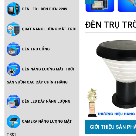
ĐÈN LED - ĐÈN ĐIỆN 220V
ĐÈN TRỤ TR
QUẠT NĂNG LƯỢNG MẶT TRỜI
ĐÈN TRỤ CỔNG
ĐÈN NĂNG LƯỢNG MẶT TRỜI
SÂN VƯỜN CAO CẤP CHÍNH HÃNG
ĐÈN LED DÂY NĂNG LƯỢNG
CAMERA NĂNG LƯỢNG MẶT
GIỚI THIỆU SẢN PH
TRỜI