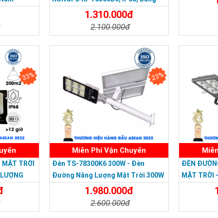
Giá 2026
1.310.000đ
đ
2.100.000đ
Chi Tiế
Đặt Mua
Chi Tiết
Đặt Mua
33%
23%
SẢN PHẨM CHẤT LƯỢNG - DỊCH VỤ TIN DÙNG
huyển
Miễn Phí Vận Chuyển
Miễn
 MẶT TRỜI
Đèn TS-78300K6 300W - Đèn
ĐÈN ĐƯỜN
G LƯỢNG
Đường Năng Lượng Mặt Trời 300W
MẶT TRỜI 
ỚI
TS-78300K6 - Solar Light 300W
LƯỢNG MẶT
đ
1.980.000đ
Solar Ligh
đ
2.600.000đ