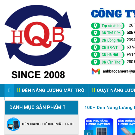
ĐÈN NĂNG LƯỢNG MẶT TRỜI
QUẠT NĂNG LƯỢ
VIDEO ĐÈN PHA ĐIỆN 220V
DANH MỤC SẢN PHẨM
100+ Đèn Năng Lượng M
ĐÈN NĂNG LƯỢNG MẶT TRỜI