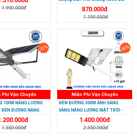
Rẻ
1.990.000đ
870.000đ
1.190.000đ
t
Đặt Mua
Chi Tiết
Đặt Mua
22%
40%
 LẦN VII - 2020
 Phí Vận Chuyển
Miễn Phí Vận Chuyển
G 100W NĂNG LƯỢNG
ĐÈN ĐƯỜNG 300W ÁNH SÁNG
- ĐÈN ĐƯỜNG NĂNG
VÀNG NĂNG LƯỢNG MẶT TRỜI -
 TRỜI 100W GIÁ RẺ -
Solar Light 300W
1.200.000đ
1.400.000đ
t 100W
1.550.000đ
2.350.000đ