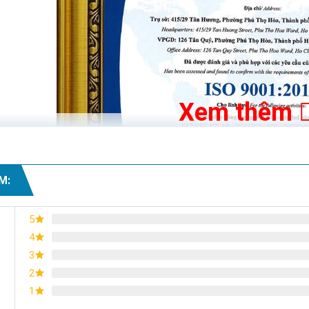
Xem thêm
M:
5
4
3
2
1