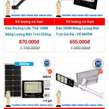
SẢN PHẨM DỊCH VỤ CHẤT LƯỢNG ASEAN 2019
Số lượng có hạn
Số lượng có hạn
Đèn Đường Liền Thể 100W
Đèn 200W Năng Lượng Mặt
Năng Lượng Mặt Trời Chống
Trời Giá Rẻ - VỎ NHÔM
Nước Giá Rẻ
HÌNH ẢNH THỰC TẾ
870.000đ
655.000đ
1.190.000đ
1.000.000đ
Chi Tiết
Đặt Mua
Chi Tiết
Đặt Mua
33%
23%