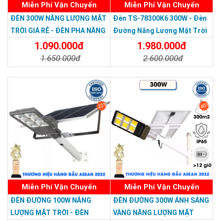
Miễn Phí Vận Chuyển
Miễn Phí Vận Chuyển
Thương hiệu dẫn đầu Việt Nam 2023
ĐÈN 300W NĂNG LƯỢNG MẶT
Đèn TS-78300K6 300W - Đèn
TRỜI GIÁ RẺ - ĐÈN PHA NĂNG
Đường Năng Lượng Mặt Trời
LƯỢNG MẶT TRỜI 300W MẪU
300W TS-78300K6 - Solar
1.090.000đ
1.980.000đ
MỚI
Light 300W
1.650.000đ
2.600.000đ
Chi Tiết
Đặt Mua
Chi Tiết
Đặt Mua
22%
40%
Miễn Phí Vận Chuyển
Miễn Phí Vận Chuyển
ĐÈN ĐƯỜNG 100W NĂNG
ĐÈN ĐƯỜNG 300W ÁNH SÁNG
LƯỢNG MẶT TRỜI - ĐÈN
VÀNG NĂNG LƯỢNG MẶT