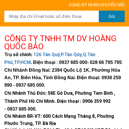
ĐĂNG KÝ NHẬN KHUYẾN MÃI
Gửi
CÔNG TY TNHH TM DV HOÀNG
QUỐC BẢO
Trụ sở chính:
126 Tân Quý,P.Tân Qúy,Q.Tân
Phú,TP.HCM
.
Điện thoại : 0937 685 000
- 028 66 795 795
Chi Nhánh Đồng Nai: 2394 Quốc Lộ 1K, Phường Hóa
An, TP. Biên Hòa, Tỉnh Đồng Nai. Điện thoại: 0938 259
990 -
0937 685 000
.
Chi Nhánh Thủ Đức:
58E Gò Dưa, Phường Tam Bình ,
Thành Phố Hồ Chí Minh
.
Điện thoại : 0906 359 992
-
0937 685 000
.
Chi Nhánh BR-VT:
600 Cách Mạng Tháng 8, Phường
Phước Trung, TP. Bà Rịa