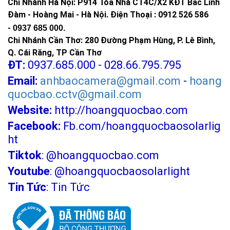
Chi Nhánh Hà Nội: P914 Tòa Nhà CT4C/X2 KĐT Bắc Linh
Đàm - Hoàng Mai - Hà Nội.
Điện Thoại : 0912 526 586
-
0937 685 000.
Chi Nhánh Cần Thơ: 280 Đường Phạm Hùng, P. Lê Bình,
Q. Cái Răng, TP Cần Thơ
ĐT:
0937.685.000 - 028.66.795.795
Email:
anhbaocamera@gmail.com
-
hoang
quocbao.cctv@gmail.com
Website:
http://hoangquocbao.com
Facebook:
Fb.com/hoangquocbaosolarlig
ht
Tiktok
:
@hoangquocbao.com
Youtube
:
@hoangquocbaosolarlight
Tin Tức
:
Tin Tức