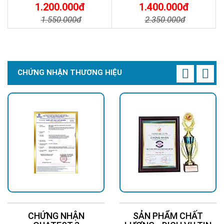
ĐƯỜNG NĂNG LƯỢNG MẶT
TRỜI - Solar Light 300W
1.200.000đ
1.400.000đ
TRỜI 100W GIÁ RẺ - Solar
1.550.000đ
2.350.000đ
Light 100W
Chi Tiết
Đặt Mua
Chi Tiết
Đặt Mua
CHỨNG NHẬN THƯƠNG HIỆU
CHỨNG NHẬN
SẢN PHẨM CHẤT