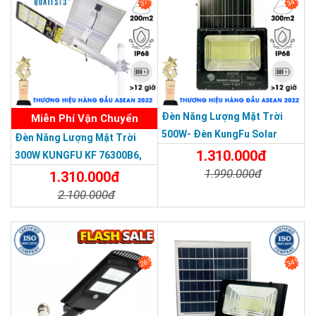
37%
34%
THƯƠNG HIỆU HÀNG ĐẦU ASEAN 2022
Đèn Năng Lượng Mặt Trời
Miễn Phí Vận Chuyển
500W- Đèn KungFu Solar
Đèn Năng Lượng Mặt Trời
Năng Lượng Mặt Trời 500W,IP
1.310.000đ
300W KUNGFU KF 76300B6,
67 Loại Lớn
1.990.000đ
IP68, Bảng Giá 2026
1.310.000đ
2.100.000đ
Chi Tiết
Đặt Mua
Chi Tiết
Đặt Mua
26%
34%