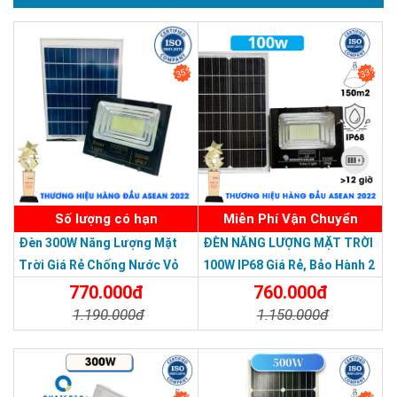
SẢN PHẨM CHẤT LƯỢNG - DỊCH VỤ TIN DÙNG LẦN VII - 2020
35%
33%
Số lượng có hạn
Miễn Phí Vận Chuyển
Đèn 300W Năng Lượng Mặt
ĐÈN NĂNG LƯỢNG MẶT TRỜI
Trời Giá Rẻ Chống Nước Vỏ
100W IP68 Giá Rẻ, Bảo Hành 2
Nhôm Đúc
Năm
770.000đ
760.000đ
1.190.000đ
1.150.000đ
Chi Tiết
Đặt Mua
Chi Tiết
Đặt Mua