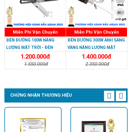
Miễn Phí Vận Chuyển
Miễn Phí Vận Chuyển
ĐÈN ĐƯỜNG 100W NĂNG
ĐÈN ĐƯỜNG 300W ÁNH SÁNG
LƯỢNG MẶT TRỜI - ĐÈN
VÀNG NĂNG LƯỢNG MẶT
ĐƯỜNG NĂNG LƯỢNG MẶT
TRỜI - Solar Light 300W
1.200.000đ
1.400.000đ
TRỜI 100W GIÁ RẺ - Solar
1.550.000đ
2.350.000đ
Light 100W
Chi Tiết
Đặt Mua
Chi Tiết
Đặt Mua
CHỨNG NHẬN THƯƠNG HIỆU