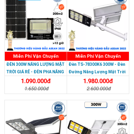
Chi Nhánh BR-VT: 477 Cách Mạng Tháng 8, P.Phước Nguyên,
33%
23%
TP. Bà Rịa, Vũng Tàu
Chi Nhánh Hà Nội: P914 Tòa Nhà CT4C/X2 KĐT Bắc Linh Đàm
- Hoàng Mai - Hà Nội.
Miễn Phí Vận Chuyển
Miễn Phí Vận Chuyển
Thương hiệu dẫn đầu Việt Nam 2023
ĐÈN 300W NĂNG LƯỢNG MẶT
Đèn TS-78300K6 300W - Đèn
TRỜI GIÁ RẺ - ĐÈN PHA NĂNG
Đường Năng Lượng Mặt Trời
LƯỢNG MẶT TRỜI 300W MẪU
300W TS-78300K6 - Solar
1.090.000đ
1.980.000đ
MỚI
Light 300W
1.650.000đ
2.600.000đ
Chi Tiết
Đặt Mua
Chi Tiết
Đặt Mua
22%
40%