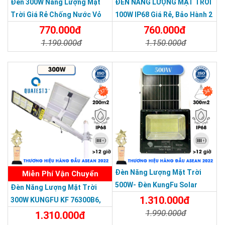
Đèn 300W Năng Lượng Mặt
ĐÈN NĂNG LƯỢNG MẶT TRỜI
Trời Giá Rẻ Chống Nước Vỏ
100W IP68 Giá Rẻ, Bảo Hành 2
Nhôm Đúc
Năm
770.000đ
760.000đ
1.190.000đ
1.150.000đ
Chi Tiết
Đặt Mua
Chi Tiết
Đặt Mua
37%
34%
THƯƠNG HIỆU HÀNG ĐẦU ASEAN 2022
Đèn Năng Lượng Mặt Trời
Miễn Phí Vận Chuyển
500W- Đèn KungFu Solar
Đèn Năng Lượng Mặt Trời
Năng Lượng Mặt Trời 500W,IP
1.310.000đ
300W KUNGFU KF 76300B6,
67 Loại Lớn
1.990.000đ
IP68, Bảng Giá 2026
1.310.000đ