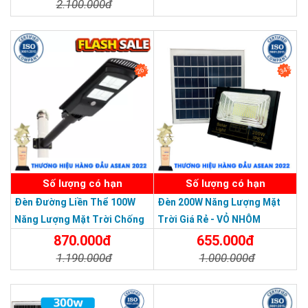
2.100.000đ
Chi Tiết
Đặt Mua
Chi Tiết
Đặt Mua
26%
34%
SẢN PHẨM DỊCH VỤ CHẤT LƯỢNG ASEAN 2019
Số lượng có hạn
Số lượng có hạn
CÔNG TY TNHH TM KT HOÀNG QUỐC BẢO
Đèn Đường Liền Thể 100W
Đèn 200W Năng Lượng Mặt
Hotline: 0937.685.000
Năng Lượng Mặt Trời Chống
Trời Giá Rẻ - VỎ NHÔM
Trụ sở chính: 126 Tân Quý, P.Tân Quý, Q.Tân Phú, TP.HCM
Nước Giá Rẻ
870.000đ
655.000đ
Chi Nhánh Thủ Đức: 307 Quốc lộ 13 Phường Hiệp Bình Phước ,
1.190.000đ
1.000.000đ
Thành Phố Thủ Đức.
Chi Nhánh Đồng Nai: 2394 Quốc Lộ 1K, Phường Hoá An, TP.
Chi Tiết
Đặt Mua
Chi Tiết
Đặt Mua
Biên Hoà, Tỉnh Đồng Nai