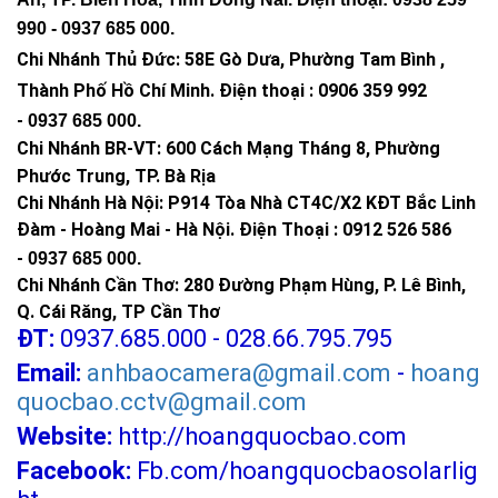
990 -
0937 685 000
.
Chi Nhánh Thủ Đức:
58E Gò Dưa, Phường Tam Bình ,
Thành Phố Hồ Chí Minh
.
Điện thoại : 0906 359 992
-
0937 685 000
.
Chi Nhánh BR-VT:
600 Cách Mạng Tháng 8, Phường
Phước Trung, TP. Bà Rịa
Chi Nhánh Hà Nội: P914 Tòa Nhà CT4C/X2 KĐT Bắc Linh
Đàm - Hoàng Mai - Hà Nội.
Điện Thoại : 0912 526 586
-
0937 685 000.
>>> Xem thêm:
Chi Nhánh Cần Thơ: 280 Đường Phạm Hùng, P. Lê Bình,
Đèn năng lượng mặt trời
BH 5 năm chỉ từ
Q. Cái Răng, TP Cần Thơ
345k.
ĐT:
0937.685.000 - 028.66.795.795
Đèn năng lượng mặt trời 300w
chính hãng,
Email:
anhbaocamera@gmail.com
-
hoang
giá tốt
quocbao.cctv@gmail.com
Đèn năng lượng mặt trời 500w
, tấm pin lớn
Website:
http://hoangquocbao.com
Đèn năng lượng mặt trời sân vườn
độ sáng
Facebook:
Fb.com/hoangquocbaosolarlig
mạnh
Đèn trụ cổng năng lượng mặt trời
giá tốt, độ