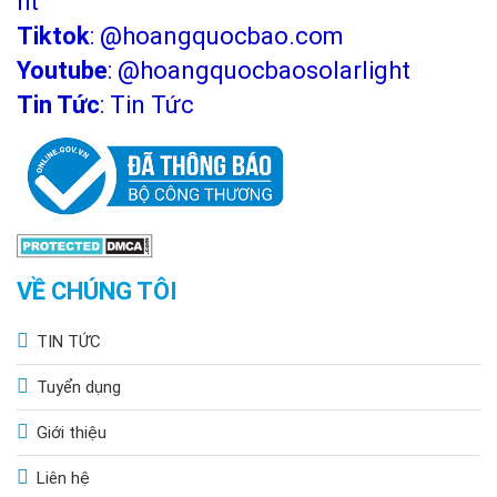
ht
sáng cao
Tiktok
:
@hoangquocbao.com
Đèn năng lượng mặt trời 1000w
tấm pin lớn,
Youtube
:
@hoangquocbaosolarlight
độ sáng mạnh, bảo hành 5 năm
Tin Tức
:
Tin Tức
VỀ CHÚNG TÔI
TIN TỨC
Tuyển dụng
Giới thiệu
Liên hệ