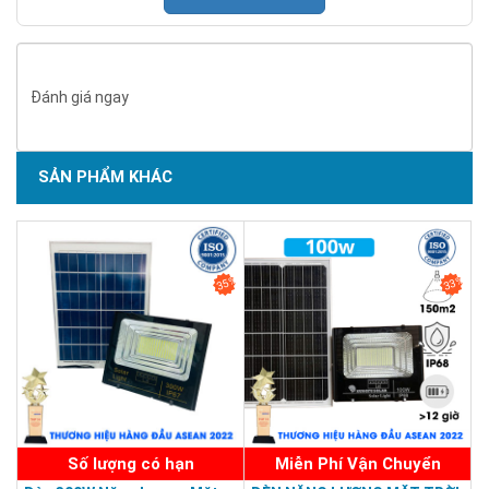
Đánh giá ngay
SẢN PHẨM KHÁC
SẢN PHẨM CHẤT LƯỢNG - DỊCH VỤ TIN DÙNG LẦN VII - 2020
35%
33%
Số lượng có hạn
Miễn Phí Vận Chuyển