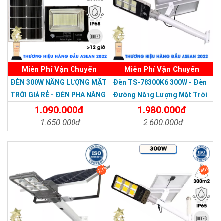
độ sáng mạnh, bảo hành 5 năm
Miễn Phí Vận Chuyển
Miễn Phí Vận Chuyển
Thương hiệu dẫn đầu Việt Nam 2023
ĐÈN 300W NĂNG LƯỢNG MẶT
Đèn TS-78300K6 300W - Đèn
TRỜI GIÁ RẺ - ĐÈN PHA NĂNG
Đường Năng Lượng Mặt Trời
LƯỢNG MẶT TRỜI 300W MẪU
300W TS-78300K6 - Solar
1.090.000đ
1.980.000đ
MỚI
Light 300W
1.650.000đ
2.600.000đ
Chi Tiết
Đặt Mua
Chi Tiết
Đặt Mua
22%
40%