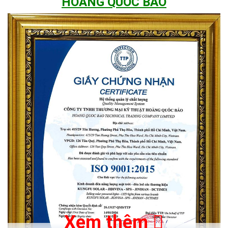
HOÀNG QUỐC BẢO
Hình ảnh showroom trưng bày Đèn năng lượng
mặt trời tại Hoàng Quốc Bảo
Xem thêm