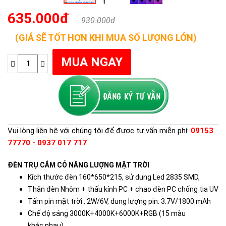
635.000đ
930.000đ
(GIÁ SẼ TỐT HƠN KHI MUA SỐ LƯỢNG LỚN)
Vui lòng liên hệ với chúng tôi để được tư vấn miễn phí:
09153
77770 - 0937 017 717
ĐÈN TRỤ CẮM CỎ NĂNG LƯỢNG MẶT TRỜI
Kích thước đèn 160*650*215, sử dụng Led 2835 SMD,
Thân đèn Nhôm + thấu kính PC + chao đèn PC chống tia UV
Tấm pin mặt trời : 2W/6V, dung lượng pin: 3.7V/1800 mAh
Chế độ sáng 3000K+4000K+6000K+RGB (15 màu
khác nhau)