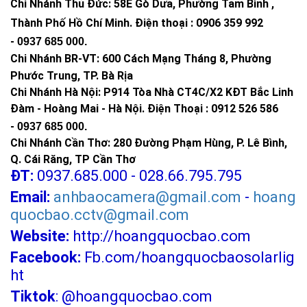
Chi Nhánh Thủ Đức:
58E Gò Dưa, Phường Tam Bình ,
Thành Phố Hồ Chí Minh
.
Điện thoại : 0906 359 992
-
0937 685 000
.
Chi Nhánh BR-VT:
600 Cách Mạng Tháng 8, Phường
Phước Trung, TP. Bà Rịa
Chi Nhánh Hà Nội: P914 Tòa Nhà CT4C/X2 KĐT Bắc Linh
Đàm - Hoàng Mai - Hà Nội.
Điện Thoại : 0912 526 586
-
0937 685 000.
Chi Nhánh Cần Thơ: 280 Đường Phạm Hùng, P. Lê Bình,
Q. Cái Răng, TP Cần Thơ
ĐT:
0937.685.000 - 028.66.795.795
Email:
anhbaocamera@gmail.com
-
hoang
quocbao.cctv@gmail.com
Website:
http://hoangquocbao.com
Facebook:
Fb.com/hoangquocbaosolarlig
ht
Tiktok
:
@hoangquocbao.com