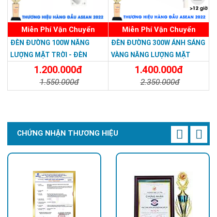
Miễn Phí Vận Chuyển
Miễn Phí Vận Chuyển
ĐÈN ĐƯỜNG 100W NĂNG
ĐÈN ĐƯỜNG 300W ÁNH SÁNG
LƯỢNG MẶT TRỜI - ĐÈN
VÀNG NĂNG LƯỢNG MẶT
ĐƯỜNG NĂNG LƯỢNG MẶT
TRỜI - Solar Light 300W
1.200.000đ
1.400.000đ
TRỜI 100W GIÁ RẺ - Solar
1.550.000đ
2.350.000đ
Light 100W
Chi Tiết
Đặt Mua
Chi Tiết
Đặt Mua
CHỨNG NHẬN THƯƠNG HIỆU