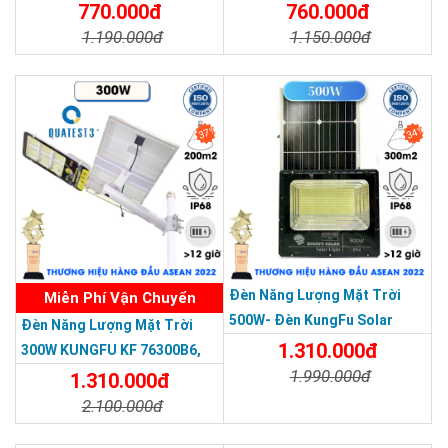
Nhôm Đúc
Năm
770.000đ
760.000đ
1.190.000đ
1.150.000đ
Chi Tiết
Đặt Mua
Chi Tiết
Đặt Mua
37%
34%
THƯƠNG HIỆU HÀNG ĐẦU ASEAN 2022
Đèn Năng Lượng Mặt Trời
Miễn Phí Vận Chuyển
500W- Đèn KungFu Solar
Đèn Năng Lượng Mặt Trời
Năng Lượng Mặt Trời 500W,IP
1.310.000đ
300W KUNGFU KF 76300B6,
67 Loại Lớn
1.990.000đ
IP68, Bảng Giá 2026
1.310.000đ
2.100.000đ
Chi Tiết
Đặt Mua
Chi Tiết
Đặt Mua