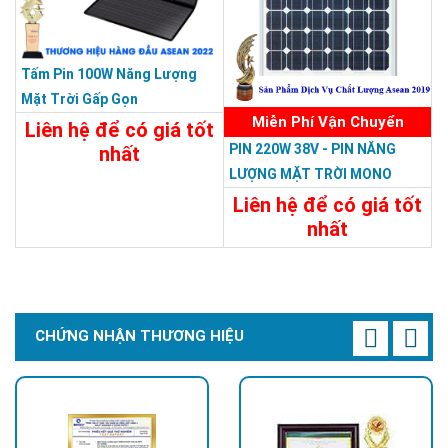
Tấm Pin 100W Năng Lượng
Mặt Trời Gấp Gọn
Miễn Phí Vận Chuyển
Liên hệ để có giá tốt
PIN 220W 38V - PIN NĂNG
nhất
LƯỢNG MẶT TRỜI MONO
Chi Tiết
Liên Hệ
220W-38V
Liên hệ để có giá tốt
nhất
Chi Tiết
Liên Hệ
CHỨNG NHẬN THƯƠNG HIỆU