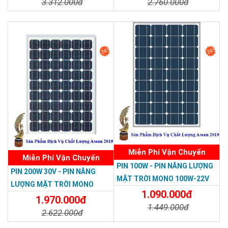
3.312.000đ
2.760.000đ
Trụ sở chính: 126 Tân Quý,P.Tân Qúy,Q.Tân Phú,TP.HCM
Chi Nhánh Q10: 324 Nhật Tảo, P.6, Q.10, TP.HCM
Chi Tiết
Đặt Mua
Chi Tiết
Đặt Mua
Chi Nhánh Thủ Đức: 1110A5 Phạm Văn Đồng , Phường Linh
Đông , Thành Phố Thủ Đức
24%
24%
Chi Nhánh Đồng Nai: 2394 Quốc Lộ 1K, Phường Hoá An, TP. Biên
Hoà, Tỉnh Đồng Nai
Chi Nhánh BR-VT: 477 Cách Mạng Tháng 8, P.Phước Nguyên, TP.
Bà Rịa, Vũng Tàu
Chi Nhánh Hà Nội: P914 Tòa Nhà CT4C/X2 KĐT Bắc Linh Đàm -
Hoàng Mai - Hà Nội.
ĐT: 09153 77770 - 08.66.795.795
Miễn Phí Vận Chuyển
Miễn Phí Vận Chuyển
PIN 100W - PIN NĂNG LƯỢNG
PIN 200W 30V - PIN NĂNG
MẶT TRỜI MONO 100W-22V
LƯỢNG MẶT TRỜI MONO
1.090.000đ
200W-30V
1.970.000đ
1.449.000đ
2.622.000đ
Chi Tiết
Đặt Mua