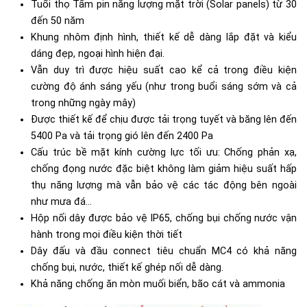
Tuổi thọ
Tấm pin năng lượng mặt trời (Solar panels)
từ 30
đến 50 năm
Khung nhôm định hình, thiết kế dễ dàng lắp đặt và kiểu
dáng đẹp, ngoại hình hiện đại.
Vẫn duy trì được hiệu suất cao kể cả trong điều kiện
cường độ ánh sáng yếu (như trong buổi sáng sớm và cả
trong những ngày mây)
Được thiết kế để chịu được tải trọng tuyết và băng lên đến
5400 Pa và tải trọng gió lên đến 2400 Pa
Cấu trúc bề mặt kính cường lực tối ưu: Chống phản xạ,
chống đọng nước đặc biệt không làm giảm hiệu suất hấp
thụ năng lượng mà vẫn bảo vệ các tác động bên ngoài
như mưa đá...
Hộp nối dây được bảo vệ IP65, chống bụi chống nước vận
hành trong mọi điều kiện thời tiết
Dây đấu và đầu connect tiêu chuẩn MC4 có khả năng
chống bụi, nước, thiết kế ghép nối dễ dàng.
Khả năng chống ăn mòn muối biển, bão cát và ammonia​