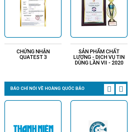
CHỨNG NHẬN
SẢN PHẨM CHẤT
QUATEST 3
LƯỢNG - DỊCH VỤ TIN
DÙNG LẦN VII - 2020
BÁO CHÍ NÓI VỀ HOÀNG QUỐC BẢO