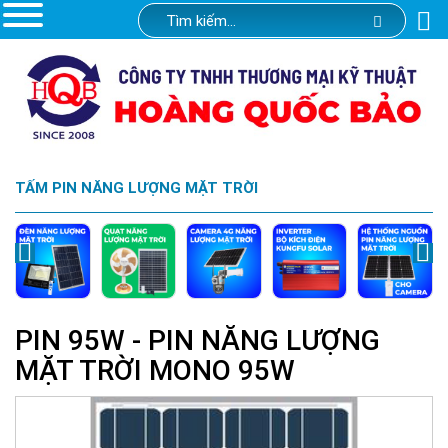
TẤM PIN NĂNG LƯỢNG MẶT TRỜI
PIN 95W - PIN NĂNG LƯỢNG
MẶT TRỜI MONO 95W