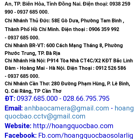
An, TP. Biên Hòa, Tỉnh Đồng Nai. Điện thoại: 0938 259
990 -
0937 685 000
.
Chi Nhánh Thủ Đức:
58E Gò Dưa, Phường Tam Bình ,
Thành Phố Hồ Chí Minh
.
Điện thoại : 0906 359 992
-
0937 685 000
.
Chi Nhánh BR-VT:
600 Cách Mạng Tháng 8, Phường
Phước Trung, TP. Bà Rịa
Chi Nhánh Hà Nội: P914 Tòa Nhà CT4C/X2 KĐT Bắc Linh
Đàm - Hoàng Mai - Hà Nội.
Điện Thoại : 0912 526 586
-
0937 685 000.
Chi Nhánh Cần Thơ: 280 Đường Phạm Hùng, P. Lê Bình,
Q. Cái Răng, TP Cần Thơ
ĐT:
0937.685.000 - 028.66.795.795
Email:
anhbaocamera@gmail.com
-
hoang
quocbao.cctv@gmail.com
Website:
http://hoangquocbao.com
Facebook:
Fb.com/hoangquocbaosolarlig