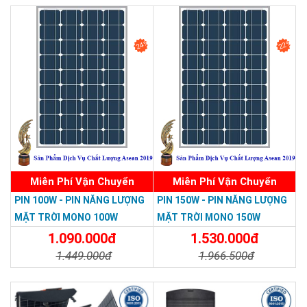
Chi Tiết
Đặt Mua
24%
22%
Miễn Phí Vận Chuyển
Miễn Phí Vận Chuyển
PIN 100W - PIN NĂNG LƯỢNG
PIN 150W - PIN NĂNG LƯỢNG
MẶT TRỜI MONO 100W
MẶT TRỜI MONO 150W
1.090.000đ
1.530.000đ
1.449.000đ
1.966.500đ
Chi Tiết
Đặt Mua
Chi Tiết
Đặt Mua