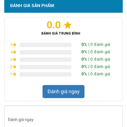
ĐÁNH GIÁ SẢN PHẨM:
0.0
ĐÁNH GIÁ TRUNG BÌNH
PIN NĂNG LƯỢNG MẶT TRỜI
* Thông số kỹ thuật tấm
0%
| 0 đánh giá
5
MONO95W
0%
| 0 đánh giá
4
PIN NĂNG LƯỢNG MẶT TRỜI MONO 95 W
0%
| 0 đánh giá
3
95 W
Công suất tấm pin NL
0%
| 0 đánh giá
2
P
max
mặt trời
0%
| 0 đánh giá
1
22.57 V
Điện áp hở mạch
Voc
5.66 A
Dòng ngắn mạch
Isc
Đánh giá ngay
17.95 V
Điện áp danh định
Vmp
5.29 A
Dòng danh định
Imp
16.98%
Hiệu suất quang năng mô-
%
đun
Đánh giá ngay
Pin Silic đơn tinh