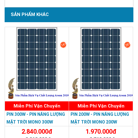
Chuẩn loại Pin (cell)
-
thể
(
monocrystalline
)
SẢN PHẨM KHÁC
Kính-EVA-Cell-
Cấu tạo tấm pin mặt trời
-
EVA-TPT & Khung
nhôm
Số lượng cell
n
36
Cell
14%
28%
Kích Thước cell
125*125
IEC 61215, IEC
Chất lượng sản phẩm
-
61730, TUV
o
o
Nhiệt độ hoạt động
T
- 40
C ~ 80
C
pv
Kích thước
mm
1005*668*35
Trọng lượng
Kg
8
Bảo hành
-
10 năm
Từ 30 năm đến 50
Tuổi thọ sản phẩm
-
năm
Miễn Phí Vận Chuyển
Miễn Phí Vận Chuyển
PIN 300W - PIN NĂNG LƯỢNG
PIN 200W - PIN NĂNG LƯỢNG
MẶT TRỜI MONO 300W
MẶT TRỜI MONO 200W
2.840.000đ
1.970.000đ
CÔNG TY TNHH TM DV HOÀNG QUỐC BẢO