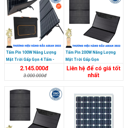
28%
Tấm Pin 100W Năng Lượng
Tấm Pin 200W Năng Lượng
Mặt Trời Gấp Gọn 4 Tấm -
Mặt Trời Gấp Gọn
Xách Tay Du Lịch Dã Ngoại
2.145.000đ
Liên hệ để có giá tốt
nhất
3.000.000đ
Chi Tiết
Liên Hệ
Chi Tiết
Đặt Mua