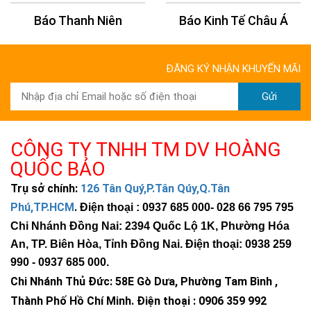
Đèn năng lượng mặt trời 1000w
tấm pin lớn,
độ sáng mạnh, bảo hành 5 năm
n
Báo Kinh Tế Châu Á
Báo 24H
ĐĂNG KÝ NHẬN KHUYẾN MÃI
Gửi
CÔNG TY TNHH TM DV HOÀNG
QUỐC BẢO
Trụ sở chính:
126 Tân Quý,P.Tân Qúy,Q.Tân
Phú,TP.HCM
.
Điện thoại : 0937 685 000
- 028 66 795 795
Chi Nhánh Đồng Nai: 2394 Quốc Lộ 1K, Phường Hóa
An, TP. Biên Hòa, Tỉnh Đồng Nai. Điện thoại: 0938 259
990 -
0937 685 000
.
Chi Nhánh Thủ Đức:
58E Gò Dưa, Phường Tam Bình ,
Thành Phố Hồ Chí Minh
.
Điện thoại : 0906 359 992