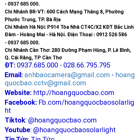
-
0937 685 000
.
Chi Nhánh BR-VT:
600 Cách Mạng Tháng 8, Phường
Phước Trung, TP. Bà Rịa
Chi Nhánh Hà Nội: P914 Tòa Nhà CT4C/X2 KĐT Bắc Linh
Đàm - Hoàng Mai - Hà Nội.
Điện Thoại : 0912 526 586
-
0937 685 000.
Chi Nhánh Cần Thơ: 280 Đường Phạm Hùng, P. Lê Bình,
Q. Cái Răng, TP Cần Thơ
ĐT:
0937.685.000 - 028.66.795.795
Email:
anhbaocamera@gmail.com
-
hoang
quocbao.cctv@gmail.com
Website:
http://hoangquocbao.com
Facebook:
Fb.com/hoangquocbaosolarlig
ht
Tiktok
:
@hoangquocbao.com
Youtube
:
@hoangquocbaosolarlight
Tin Tức
:
Tin Tức