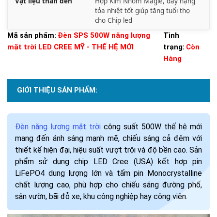
Vật liệu thân đèn
Hợp Kim Nhôm Magie, dày nặng
tỏa nhiệt tốt giúp tăng tuổi thọ
cho Chip led
Mã sản phẩm:
Đèn SPS 500W năng lượng
Tình
mặt trời LED CREE MỸ - THẾ HỆ MỚI
trạng:
Còn
Hàng
GIỚI THIỆU SẢN PHẨM:
Đèn năng lượng mặt trời
công suất 500W thế hệ mới
mang đến ánh sáng mạnh mẽ, chiếu sáng cả đêm với
thiết kế hiện đại, hiệu suất vượt trội và độ bền cao. Sản
phẩm sử dụng chip LED Cree (USA) kết hợp pin
LiFePO4 dung lượng lớn và tấm pin Monocrystalline
chất lượng cao, phù hợp cho chiếu sáng đường phố,
sân vườn, bãi đỗ xe, khu công nghiệp hay công viên.