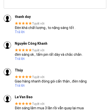
thanh duy
Tuyệt vời
SẢN PHẨM CHẤT LƯỢNG - DỊCH VỤ TIN DÙNG LẦN VII - 2020
Đèn khá chất lượng , to nặng sáng tốt .
Trả lời
Tấm pin mặt trời loại A+
Nguyễn Công Khanh
Thế hệ mới, hiệu quả hấp thu cao. Tuổi thọ lên đến 25 năm
Tuyệt vời
đèn sáng ok , tấm pin rất dày và chắc chắn .
Tấm Pin Mặt Trời loại A+, đường cong IV hoàn chỉnh. Hiệu suất
Trả lời
chuyển đổi năng lượng trên 19.5%.
Thúy
Tấm pin năng lượng mặt trời sử dụng chip đặc biệt phù hợp
Tuyệt vời
cho việc phát điện vào ngày mây, có hiệu quả phát điện tốt
Giao hàng nhanh đóng gói cẩn thận , đèn nặng
trong ánh sáng yếu.
Trả lời
Le Van Bao
Tuyệt vời
Đèn sáng lắm mua 3 lần rồi vẫn quay lại mua