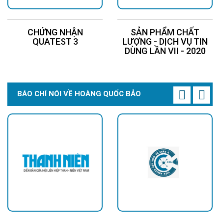
CHỨNG NHẬN
SẢN PHẨM CHẤT
QUATEST 3
LƯỢNG - DỊCH VỤ TIN
DÙNG LẦN VII - 2020
BÁO CHÍ NÓI VỀ HOÀNG QUỐC BẢO
>>> Xem thêm:
Đèn năng lượng mặt trời
BH 5 năm chỉ từ
345k.
Đèn năng lượng mặt trời 300w
chính hãng,
giá tốt
Đèn năng lượng mặt trời 500w
, tấm pin lớn
Đèn năng lượng mặt trời sân vườn
độ sáng
mạnh
Đèn trụ cổng năng lượng mặt trời
giá tốt, độ
sáng cao