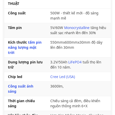
THUẬT
Công suất
500W - thiết kế mới - độ sáng
mạnh mẽ
Tấm pin
5V/60W
Monocrystalline
tăng hiệu
suất sạc nhanh lên đến 30%
Kích thước
tấm pin
550mmx600mmx30mm độ dày
năng lượng mặt
lên đến 30mm
trời
Dung lượng pin lưu
3.2V/50Ah
LiFePO4
tuổi thọ lên
trữ
đến 10 năm.
Chip led
Cree Led (USA)
Công suất ánh
3600lm,
sáng
Thời gian chiếu
Chiếu sáng cả đêm, điều khiển
sáng
nguồn thông minh 6+X