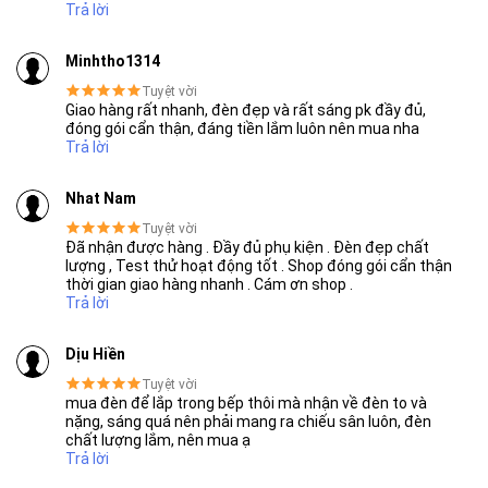
Trả lời
Minhtho1314
Tuyệt vời
Giao hàng rất nhanh, đèn đẹp và rất sáng pk đầy đủ,
THƯƠNG HIỆU HÀNG ĐẦU ASEAN 2022
đóng gói cẩn thận, đáng tiền lắm luôn nên mua nha
Trả lời
Nhat Nam
Tuyệt vời
Sử dụng pin Lithium ion LiFePO4
Đã nhận được hàng . Đầy đủ phụ kiện . Đèn đẹp chất
lượng , Test thử hoạt động tốt . Shop đóng gói cẩn thận
Pin là bộ phận quan trọng nhất và cũng là yếu tố then chốt
thời gian giao hàng nhanh . Cám ơn shop .
quyết định tuổi thọ của đèn.
Trả lời
Sử dụng pin Lithium ion BYD 3.2V, với phạm vi nhiệt độ hoạt
Dịu Hiền
động từ -47° đến 75°, hiệu suất phóng điện là 95%, trong khi
Tuyệt vời
so sánh độ sâu phóng điện của pin axit chì khoảng 65%.
mua đèn để lắp trong bếp thôi mà nhận về đèn to và
nặng, sáng quá nên phải mang ra chiếu sân luôn, đèn
Loại pin đảm bảo hiệu suất cao, bền bỉ, an toàn. Tuổi thọ lên
chất lượng lắm, nên mua ạ
đến 15 năm
Trả lời