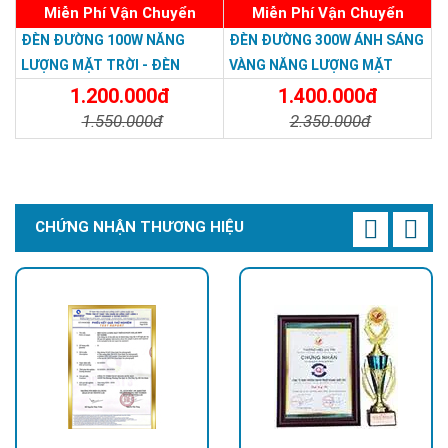
Miễn Phí Vận Chuyển
Miễn Phí Vận Chuyển
ĐÈN ĐƯỜNG 100W NĂNG
ĐÈN ĐƯỜNG 300W ÁNH SÁNG
LƯỢNG MẶT TRỜI - ĐÈN
VÀNG NĂNG LƯỢNG MẶT
ĐƯỜNG NĂNG LƯỢNG MẶT
TRỜI - Solar Light 300W
1.200.000đ
1.400.000đ
TRỜI 100W GIÁ RẺ - Solar
1.550.000đ
2.350.000đ
Light 100W
Chi Tiết
Đặt Mua
Chi Tiết
Đặt Mua
CHỨNG NHẬN THƯƠNG HIỆU