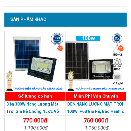
SẢN PHẨM KHÁC
SẢN PHẨM DỊCH VỤ CHẤT LƯỢNG ASEAN 2019
35%
33%
Số lượng có hạn
Miễn Phí Vận Chuyển
Đèn 300W Năng Lượng Mặt
ĐÈN NĂNG LƯỢNG MẶT TRỜI
Trời Giá Rẻ Chống Nước Vỏ
100W IP68 Giá Rẻ, Bảo Hành 2
Nhôm Đúc
Năm
770.000đ
760.000đ
1.190.000đ
1.150.000đ