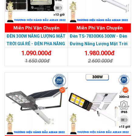
Miễn Phí Vận Chuyển
Miễn Phí Vận Chuyển
ĐÈN 300W NĂNG LƯỢNG MẶT
Đèn TS-78300K6 300W - Đèn
TRỜI GIÁ RẺ - ĐÈN PHA NĂNG
Đường Năng Lượng Mặt Trời
LƯỢNG MẶT TRỜI 300W MẪU
300W TS-78300K6 - Solar
1.090.000đ
1.980.000đ
MỚI
Light 300W
1.650.000đ
2.600.000đ
Chi Tiết
Đặt Mua
Chi Tiết
Đặt Mua
22%
40%