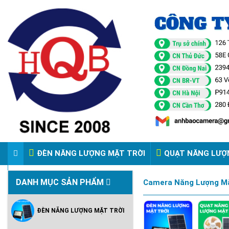
ĐÈN NĂNG LƯỢNG MẶT TRỜI
QUẠT NĂNG LƯỢ
VIDEO ĐÈN PHA ĐIỆN 220V
DANH MỤC SẢN PHẨM
Camera Năng Lượng Mặt
ĐÈN NĂNG LƯỢNG MẶT TRỜI