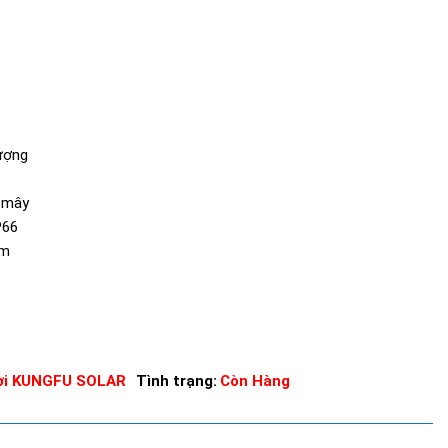
ượng
m mây
P66
êm
rời KUNGFU SOLAR
Tình trạng:
Còn Hàng