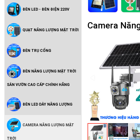
ĐÈN LED - ĐÈN ĐIỆN 220V
Camera Năng
QUẠT NĂNG LƯỢNG MẶT TRỜI
ĐÈN TRỤ CỔNG
ĐÈN NĂNG LƯỢNG MẶT TRỜI
SÂN VƯỜN CAO CẤP CHÍNH HÃNG
ĐÈN LED DÂY NĂNG LƯỢNG
CAMERA NĂNG LƯỢNG MẶT
TRỜI