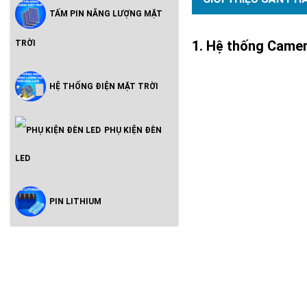
TẤM PIN NĂNG LƯỢNG MẶT
Hệ thống Camera
TRỜI
HỆ THỐNG ĐIỆN MẶT TRỜI
PHỤ KIỆN ĐÈN
LED
PIN LITHIUM