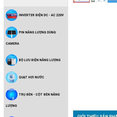
INVERTER ĐIỆN DC - AC 220V
PIN NĂNG LƯỢNG DÙNG
CAMERA
BỘ LƯU ĐIỆN NĂNG LƯỢNG
QUẠT HƠI NƯỚC
TRỤ ĐÈN - CỘT ĐÈN NĂNG
LƯỢNG
GIỚI THIỆU SẢN PH