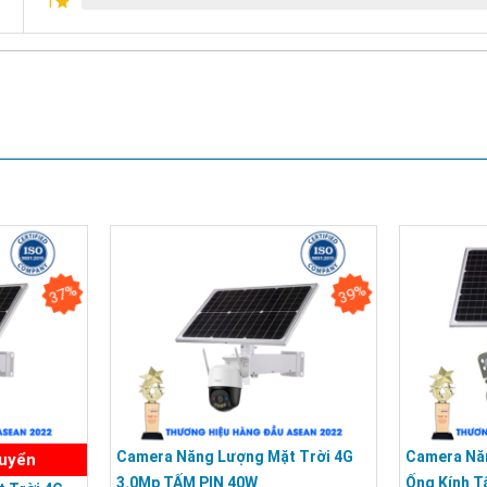
1
37%
39%
Camera Năng Lượng Mặt Trời 4G
Camera Năn
huyển
3.0Mp TẤM PIN 40W
Ống Kính T