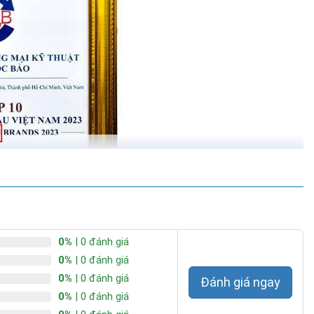
dòng camera quan sát thế hệ mới kết nối sim 4G và sử dụng năng
ng, quan sát cùng lúc 2 vị trí khác nhau, mà lại còn không tốn chi
0%
| 0 đánh giá
 2023
0%
| 0 đánh giá
0%
| 0 đánh giá
Đánh giá ngay
0%
| 0 đánh giá