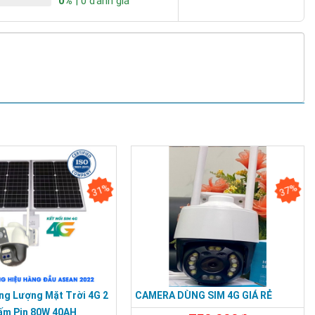
0%
| 0 đánh giá
31%
37%
g Lượng Mặt Trời 4G 2
CAMERA DÙNG SIM 4G GIÁ RẺ
ấm Pin 80W 40AH