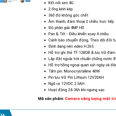
Kết nối sim 4G
2 ống kính kép
360 độ không góc chết
Âm thanh, đàm thoại 2 chiều trực tiếp
Độ phân giải 4MP HD
Pan & Tilt - Điều khiển xoay 4 chiều
Cảnh báo chuyển động, Theo dõi đối t
Định dạng nén video H.265
Hỗ trợ ghi thẻ TF 128GB & lưu trữ đá
Lắp đặt ngoài trời chuẩn chống nước I
Hỗ trợ hồng ngoại quan sát ngày và đ
Tấm pin: Monocrystalline 40W
Pin lưu trữ: Pin Lithium 12V20AH
Ngõ ra: 12VDC 2.5AH
Hoạt động 24-36h khi ngưng sạc
Mã sản phẩm:
Camera năng lượng mặt t
ẨM: