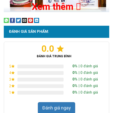
Camera năng lượng mặt trời được sử dụng nhiều ở khu vực
Xem thêm
ngoài trời nên được trang bị công nghệ chống thấm IP66 cao
cấp, kháng nước, kháng bụi tuyệt đối, sử dụng ở ngoài trời an
toàn.
Thương hiệu dẫn đầu Việt Nam 2023
ĐÁNH GIÁ SẢN PHẨM:
Thông báo theo thời gian thực
Khi phát hiện chuyển động bất thường trong khu vực giám sát
0.0
camera sẽ gửi tín hiệu đến thiết bị quản lý ngay lập tức.
ĐÁNH GIÁ TRUNG BÌNH
0%
| 0 đánh giá
5
0%
| 0 đánh giá
4
0%
| 0 đánh giá
3
0%
| 0 đánh giá
2
0%
| 0 đánh giá
1
Đánh giá ngay