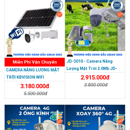
42%
23%
JD-3010 - Camera Năng
Miễn Phí Vận Chuyển
Lượng Mặt Trời 2.0Mb JD-
CAMERA NĂNG LƯỢNG MẶT
3010, Tặng Thẻ Nhớ 32Gb
2.915.000đ
TRỜI KBVISION WIFI
3.800.000đ
3.180.000đ
5.500.000đ
Chi Tiết
Đặt Mua
Chi Tiết
Đặt Mua
29%
34%