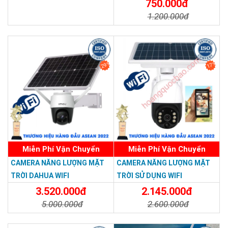
750.000đ
1.200.000đ
Chi Tiết
Đặt Mua
SẢN PHẨM CHẤT LƯỢNG - DỊCH VỤ TIN DÙNG LẦN VII - 2020
29%
17%
Miễn Phí Vận Chuyển
Miễn Phí Vận Chuyển
CAMERA NĂNG LƯỢNG MẶT
CAMERA NĂNG LƯỢNG MẶT
TRỜI DAHUA WIFI
TRỜI SỬ DỤNG WIFI
3.520.000đ
2.145.000đ
5.000.000đ
2.600.000đ
Chi Tiết
Đặt Mua
Chi Tiết
Đặt Mua