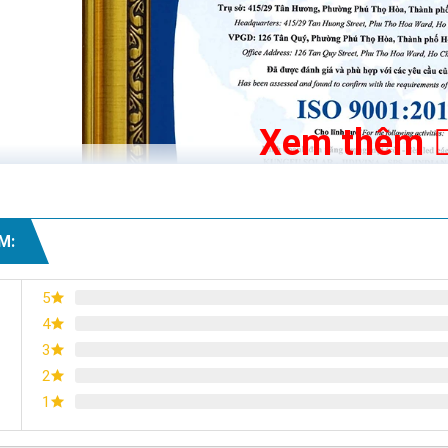
Xem thêm
M:
uật đèn pha LED 50W
5
4
 trị
3
0W
2
1
umiled (Philips) SMD 2835