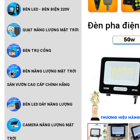
ĐÈN LED - ĐÈN ĐIỆN 220V
Đèn pha điệ
QUẠT NĂNG LƯỢNG MẶT TRỜI
ĐÈN TRỤ CỔNG
ĐÈN NĂNG LƯỢNG MẶT TRỜI
SÂN VƯỜN CAO CẤP CHÍNH HÃNG
ĐÈN LED DÂY NĂNG LƯỢNG
CAMERA NĂNG LƯỢNG MẶT
TRỜI