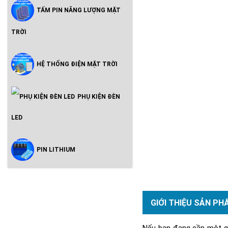
TẤM PIN NĂNG LƯỢNG MẶT
TRỜI
HỆ THỐNG ĐIỆN MẶT TRỜI
PHỤ KIỆN ĐÈN
LED
PIN LITHIUM
GIỚI THIỆU SẢN PH
Nếu bạn đang cần một giả