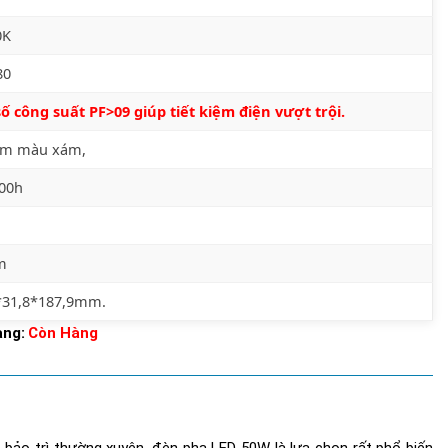
0K
80
ố công suất PF>09 giúp tiết kiệm điện vượt trội.
m màu xám,
000h
m
*31,8*187,9mm.
ạng:
Còn Hàng
i bảo trì thường xuyên, đèn pha LED 50W là lựa chọn rất phổ biến