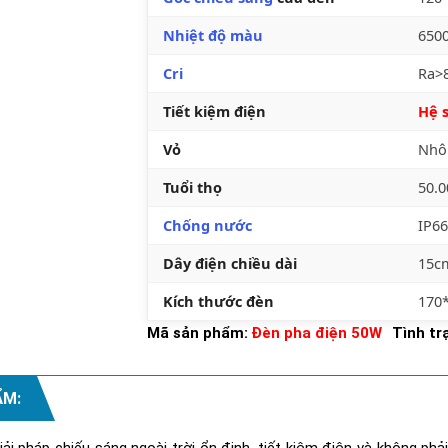
Nhiệt độ màu
650
Cri
Ra>
Tiết kiệm điện
Hệ s
Vỏ
Nhô
Tuổi thọ
50.
Chống nước
IP66
Dây điện chiều dài
15c
Kích thước đèn
170
Mã sản phẩm:
Đèn pha điện 50W
Tình tr
ẨM:
i pháp chiếu sáng ngoài trời ổn định, tiết kiệm điện và không phả