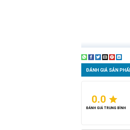
ĐÁNH GIÁ SẢN PHẨ
Thông số kỹ th
Thông số
Giá
0.0
Công suất
5
ĐÁNH GIÁ TRUNG BÌNH
Chip LED
L