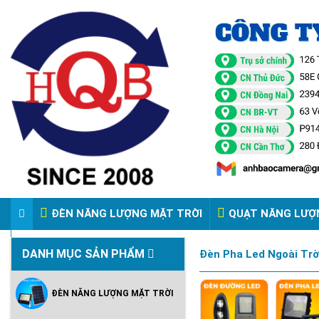
ĐÈN NĂNG LƯỢNG MẶT TRỜI
QUẠT NĂNG LƯỢ
VIDEO ĐÈN PHA ĐIỆN 220V
DANH MỤC SẢN PHẨM
Đèn Pha Led Ngoài Trờ
ĐÈN NĂNG LƯỢNG MẶT TRỜI