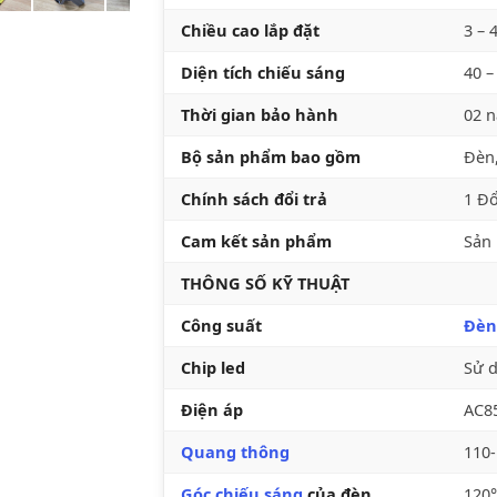
Chiều cao lắp đặt
3 – 
Diện tích chiếu sáng
40 –
Thời gian bảo hành
02 
Bộ sản phẩm bao gồm
Đèn,
Chính sách đổi trả
1 Đổ
Cam kết sản phẩm
Sản 
THÔNG SỐ KỸ THUẬT
Công suất
Đèn
Chip led
Sử 
Điện áp
AC8
Quang thông
110
Góc chiếu sáng
của đèn
120°