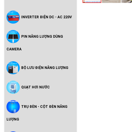
INVERTER ĐIỆN DC - AC 220V
PIN NĂNG LƯỢNG DÙNG
CAMERA
BỘ LƯU ĐIỆN NĂNG LƯỢNG
QUẠT HƠI NƯỚC
TRỤ ĐÈN - CỘT ĐÈN NĂNG
LƯỢNG