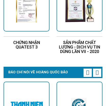
CHỨNG NHẬN
SẢN PHẨM CHẤT
QUATEST 3
LƯỢNG - DỊCH VỤ TIN
DÙNG LẦN VII - 2020
BÁO CHÍ NÓI VỀ HOÀNG QUỐC BẢO