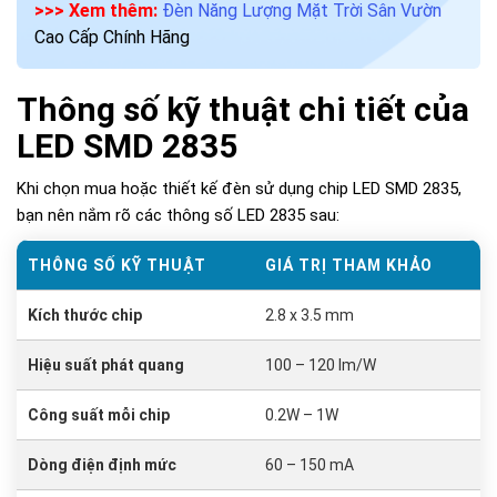
>>> Xem thêm:
Đèn Năng Lượng Mặt Trời Sân Vườn
Cao Cấp Chính Hãng
Thông số kỹ thuật chi tiết của
LED SMD 2835
Khi chọn mua hoặc thiết kế đèn sử dụng chip LED SMD 2835,
bạn nên nắm rõ các thông số LED 2835 sau:
THÔNG SỐ KỸ THUẬT
GIÁ TRỊ THAM KHẢO
Kích thước chip
2.8 x 3.5 mm
Hiệu suất phát quang
100 – 120 lm/W
Công suất mỗi chip
0.2W – 1W
Dòng điện định mức
60 – 150 mA