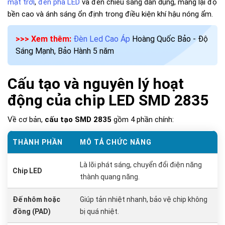
mặt trời
,
đèn pha LED
và đèn chiếu sáng dân dụng, mang lại độ
bền cao và ánh sáng ổn định trong điều kiện khí hậu nóng ẩm.
>>> Xem thêm:
Đèn Led Cao Áp
Hoàng Quốc Bảo - Độ
Sáng Mạnh, Bảo Hành 5 năm
Cấu tạo và nguyên lý hoạt
động của chip LED SMD 2835
Về cơ bản,
cấu tạo SMD 2835
gồm 4 phần chính:
THÀNH PHẦN
MÔ TẢ CHỨC NĂNG
Là lõi phát sáng, chuyển đổi điện năng
Chip LED
thành quang năng.
Đế nhôm hoặc
Giúp tản nhiệt nhanh, bảo vệ chip không
đồng (PAD)
bị quá nhiệt.