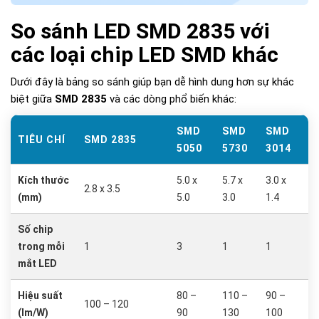
So sánh LED SMD 2835 với
các loại chip LED SMD khác
Dưới đây là bảng so sánh giúp bạn dễ hình dung hơn sự khác
biệt giữa
SMD 2835
và các dòng phổ biến khác:
SMD
SMD
SMD
TIÊU CHÍ
SMD 2835
5050
5730
3014
Kích thước
5.0 x
5.7 x
3.0 x
2.8 x 3.5
(mm)
5.0
3.0
1.4
Số chip
trong mỗi
1
3
1
1
mắt LED
Hiệu suất
80 –
110 –
90 –
100 – 120
(lm/W)
90
130
100