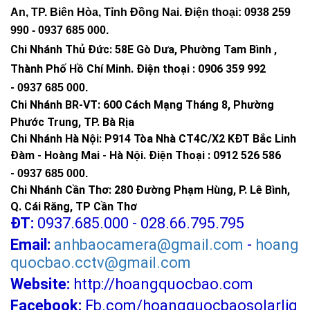
An, TP. Biên Hòa, Tỉnh Đồng Nai. Điện thoại: 0938 259
990 -
0937 685 000
.
Chi Nhánh Thủ Đức:
58E Gò Dưa, Phường Tam Bình ,
Thành Phố Hồ Chí Minh
.
Điện thoại : 0906 359 992
-
0937 685 000
.
Chi Nhánh BR-VT:
600 Cách Mạng Tháng 8, Phường
Phước Trung, TP. Bà Rịa
Chi Nhánh Hà Nội: P914 Tòa Nhà CT4C/X2 KĐT Bắc Linh
Đàm - Hoàng Mai - Hà Nội.
Điện Thoại : 0912 526 586
-
0937 685 000.
Chi Nhánh Cần Thơ: 280 Đường Phạm Hùng, P. Lê Bình,
Q. Cái Răng, TP Cần Thơ
ĐT:
0937.685.000 - 028.66.795.795
Email:
anhbaocamera@gmail.com
-
hoang
quocbao.cctv@gmail.com
Website:
http://hoangquocbao.com
Facebook:
Fb.com/hoangquocbaosolarlig