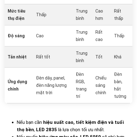
Mức tiêu
Trung
Cao
Rất
Thấp
thụ điện
bình
hơn
thấp
Trung
Rất
Độ sáng
Cao
Thấp
bình
cao
Trung
Tản nhiệt
Rất tốt
Tốt
Khá
bình
Đèn
Đèn
Đèn dây, panel,
Chiếu
Ứng dụng
RGB,
bàn,
đèn năng lượng
sáng
chính
trang
hắt
mặt trời
chính
trí
tường
Nếu bạn cần
hiệu suất cao, tiết kiệm điện và tuổi
thọ bền
,
LED 2835
là lựa chọn tối ưu nhất.