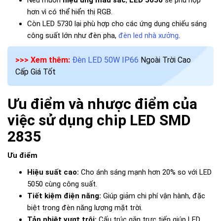
Nếu muốn
hiệu ứng màu sắc
,
LED 5050
sẽ phù hợp
hơn vì có thể hiển thị RGB.
Còn LED 5730 lại phù hợp cho các ứng dụng chiếu sáng
công suất lớn như đèn pha,
đèn led nhà xưởng
.
>>> Xem thêm:
Đèn LED 50W IP66
Ngoài Trời Cao
Cấp Giá Tốt
Ưu điểm và nhược điểm của
việc sử dụng chip LED SMD
2835
Ưu điểm
Hiệu suất cao:
Cho ánh sáng mạnh hơn 20% so với LED
5050 cùng công suất.
Tiết kiệm điện năng:
Giúp giảm chi phí vận hành, đặc
biệt trong đèn năng lượng mặt trời.
Tản nhiệt vượt trội:
Cấu trúc gắn trực tiếp giúp LED