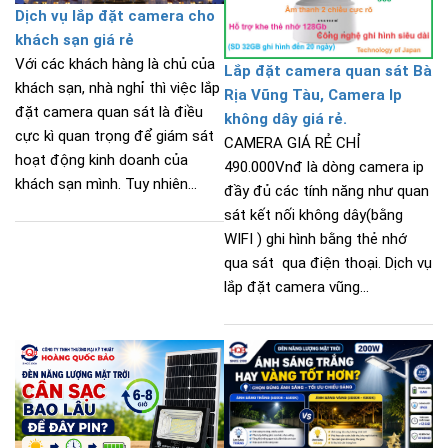
Dịch vụ lắp đặt camera cho
khách sạn giá rẻ
Với các khách hàng là chủ của
Lắp đặt camera quan sát Bà
khách sạn, nhà nghỉ thì việc lắp
Rịa Vũng Tàu, Camera Ip
đặt camera quan sát là điều
không dây giá rẻ.
cực kì quan trọng để giám sát
CAMERA GIÁ RẺ CHỈ
hoạt động kinh doanh của
490.000Vnđ là dòng camera ip
khách sạn mình. Tuy nhiên...
đầy đủ các tính năng như quan
sát kết nối không dây(bằng
WIFI ) ghi hình bằng thẻ nhớ
qua sát qua điện thoại. Dịch vụ
lắp đặt camera vũng...