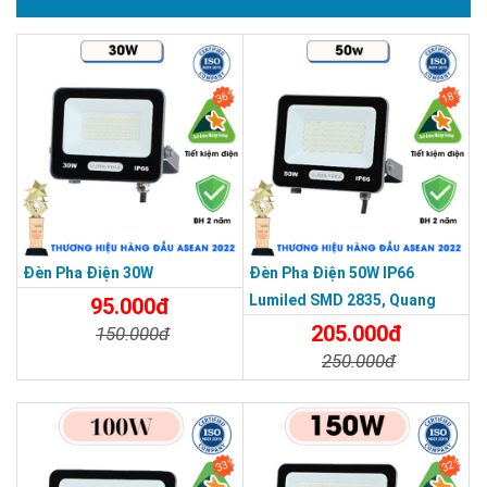
Kính có độ truyền sáng tốt và rõ ràng
SẢN PHẨM DỊCH VỤ CHẤT LƯỢNG ASEAN 2019
Tiêu chuẩn chống nước IP66
Chống nước, chống sét, chống sương, chịu được tác
36%
18%
động của mưa bão ngoài trời
Đèn Pha Điện 30W
Đèn Pha Điện 50W IP66
Lumiled SMD 2835, Quang
95.000đ
Thông 120lm/W
205.000đ
150.000đ
250.000đ
Chi Tiết
Đặt Mua
Chi Tiết
Đặt Mua
33%
32%