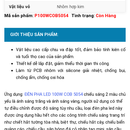
Vật liệu vỏ
Nhôm hợp kim
Mã sản phẩm:
P100WCOB5054
Tình trạng:
Còn Hàng
GIỚI THIỆU SẢN PHẨM:
Vật liệu cao cấp chịu va đập tốt, đảm bảo tính kiên cố
và tuổi thọ cao của sản phẩm.
Thiết kế dễ lắp đặt, giảm thiểu thời gian thi công.
Làm từ PCB nhôm với silicone giải nhiệt, chống bụi,
chống ẩm, chống oxi hóa
Ứng dụng:
ĐÈN PHA LED 100W COB 5054
chiếu sáng 2 màu chủ
yếu là ánh sáng trắng và ánh sáng vàng, người sử dụng có thể
tự điều chỉnh được độ sáng tùy nhu cầu, loại đèn pha led này
được ứng dụng hầu hết cho các công trình chiếu sáng trang trí
như chiết hắt tường tòa nhà, biệt thự, chiếu hắt cây, chiếu biển
quảng cáo, chiếu cầu, sân bóng đá cỏ nhân tạo mini, sân cầu