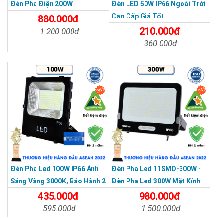
Đèn Pha Điện 200W
Đèn LED 50W IP66 Ngoài Trời
Cao Cấp Giá Tốt
880.000đ
SẢN PHẨM CHẤT LƯỢNG - DỊCH VỤ TIN DÙNG LẦN VII - 2020
210.000đ
1.200.000đ
360.000đ
Chi Tiết
Đặt Mua
Chi Tiết
Đặt Mua
26%
34%
Đèn Pha Led 100W IP66 Ánh
Đèn Pha Led 11SMD-300W -
Sáng Vàng 3000K, Bảo Hành 2
Đèn Pha Led 300W Mặt Kính
Năm
Cường Lực, Chống Thấm IP66
435.000đ
980.000đ
595.000đ
1.500.000đ