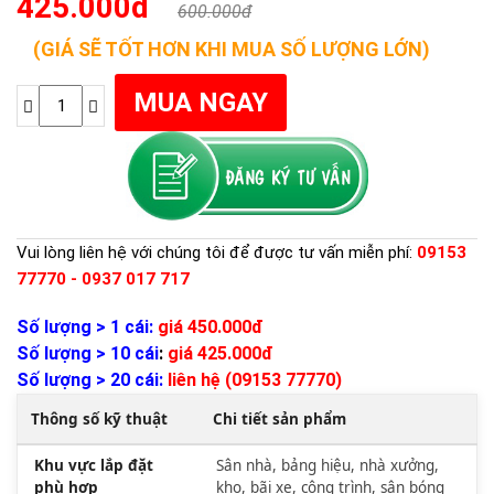
425.000đ
600.000đ
(GIÁ SẼ TỐT HƠN KHI MUA SỐ LƯỢNG LỚN)
Vui lòng liên hệ với chúng tôi để được tư vấn miễn phí:
09153
77770 - 0937 017 717
Số lượng > 1 cái:
giá 450.000đ
Số lượng > 10 cái
:
giá 425.000đ
Số lượng > 20 cái:
liên hệ (09153 77770)
Thông số kỹ thuật
Chi tiết sản phẩm
Khu vực lắp đặt
Sân nhà, bảng hiệu, nhà xưởng,
phù hợp
kho, bãi xe, công trình, sân bóng