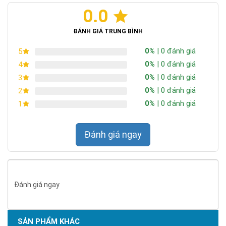
0.0
Chứng nhận ISO 9001:2015
ĐÁNH GIÁ TRUNG BÌNH
0%
| 0 đánh giá
5
0%
| 0 đánh giá
4
0%
| 0 đánh giá
3
0%
| 0 đánh giá
2
0%
| 0 đánh giá
1
Đánh giá ngay
Đánh giá ngay
Sử dụng mặt kính cường lực có độ bền cao, chịu va đập,
chịu nhiệt, an toàn, bền bỉ
SẢN PHẨM KHÁC