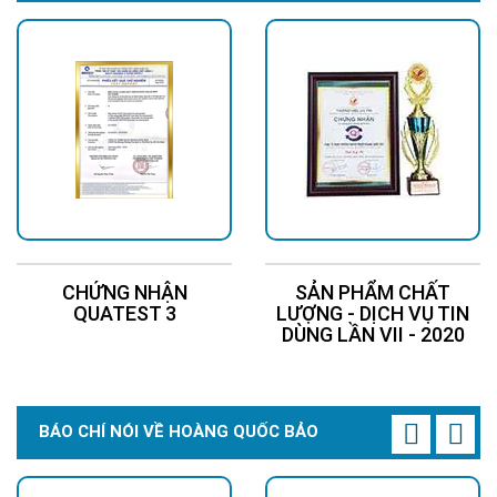
CHỨNG NHẬN
SẢN PHẨM CHẤT
QUATEST 3
LƯỢNG - DỊCH VỤ TIN
DÙNG LẦN VII - 2020
BÁO CHÍ NÓI VỀ HOÀNG QUỐC BẢO