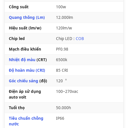
Công suất
100w
Quang thông (Lm)
12.000lm
Hiệu suất (lm/w)
120lm/w
Chip led
Chip LED :
COB
Mạch điều khiển
PF0.98
Nhiệt độ màu
(CRT)
6500k
Độ hoàn màu (CRI)
85 CRI
Góc chiếu sáng
(độ)
120︒
Điện áp sử dụng
100~270vac
auto volt
Tuổi thọ
50.000h
Tiêu chuẩn chỗng
IP66
nước