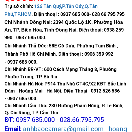
Trụ sở chính:
126 Tân Quý,P.Tân Qúy,Q.Tân
Nguyên, TP. Bà Rịa, Vũng Tàu
Phú,TP.HCM
.
Chi Nhánh Hà Nội: P914 Tòa Nhà CT4C/X2 KĐT Bắc
Điện thoại : 0937 685 000
- 028 66 795 795
Linh Đàm - Hoàng Mai - Hà Nội.
Chi Nhánh Đồng Nai: 2394 Quốc Lộ 1K, Phường Hóa
An, TP. Biên Hòa, Tỉnh Đồng Nai. Điện thoại: 0938 259
990 -
0937 685 000
.
Chi Nhánh Thủ Đức:
58E Gò Dưa, Phường Tam Bình ,
Thành Phố Hồ Chí Minh
.
Điện thoại : 0906 359 992
-
0937 685 000
.
Chi Nhánh BR-VT:
600 Cách Mạng Tháng 8, Phường
Phước Trung, TP. Bà Rịa
Chi Nhánh Hà Nội: P914 Tòa Nhà CT4C/X2 KĐT Bắc Linh
Đàm - Hoàng Mai - Hà Nội.
Điện Thoại : 0912 526 586
-
0937 685 000.
Chi Nhánh Cần Thơ: 280 Đường Phạm Hùng, P. Lê Bình,
Q. Cái Răng, TP Cần Thơ
ĐT:
0937.685.000 - 028.66.795.795
Email:
anhbaocamera@gmail.com
-
hoang