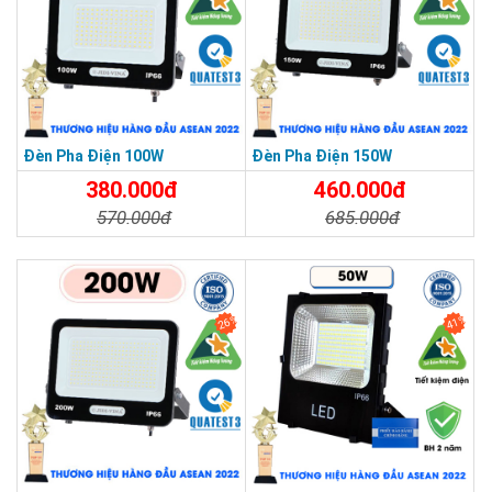
THƯƠNG HIỆU HÀNG ĐẦU ASEAN 2022
Đèn Pha Điện 100W
Đèn Pha Điện 150W
380.000đ
460.000đ
570.000đ
685.000đ
Chi Tiết
Đặt Mua
Chi Tiết
Đặt Mua
26%
41%