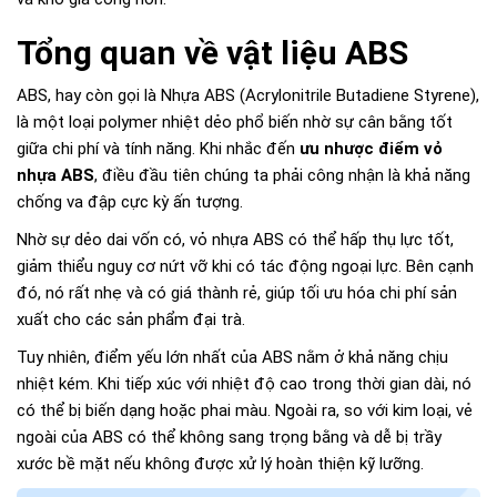
Tổng quan về vật liệu ABS
ABS, hay còn gọi là Nhựa ABS (Acrylonitrile Butadiene Styrene),
là một loại polymer nhiệt dẻo phổ biến nhờ sự cân bằng tốt
giữa chi phí và tính năng. Khi nhắc đến
ưu nhược điểm vỏ
nhựa ABS
, điều đầu tiên chúng ta phải công nhận là khả năng
chống va đập cực kỳ ấn tượng.
Nhờ sự dẻo dai vốn có, vỏ nhựa ABS có thể hấp thụ lực tốt,
giảm thiểu nguy cơ nứt vỡ khi có tác động ngoại lực. Bên cạnh
đó, nó rất nhẹ và có giá thành rẻ, giúp tối ưu hóa chi phí sản
xuất cho các sản phẩm đại trà.
Tuy nhiên, điểm yếu lớn nhất của ABS nằm ở khả năng chịu
nhiệt kém. Khi tiếp xúc với nhiệt độ cao trong thời gian dài, nó
có thể bị biến dạng hoặc phai màu. Ngoài ra, so với kim loại, vẻ
ngoài của ABS có thể không sang trọng bằng và dễ bị trầy
xước bề mặt nếu không được xử lý hoàn thiện kỹ lưỡng.