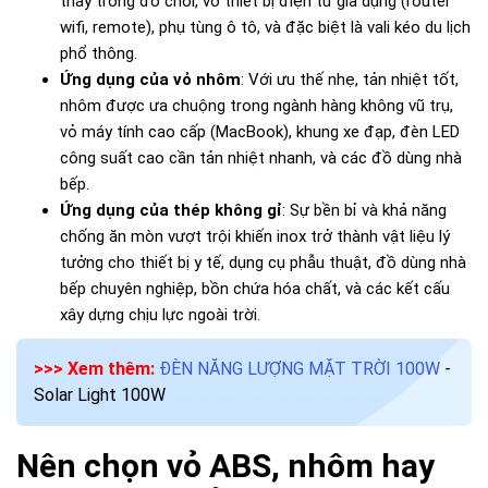
thấy trong đồ chơi, vỏ thiết bị điện tử gia dụng (router
wifi, remote), phụ tùng ô tô, và đặc biệt là vali kéo du lịch
phổ thông.
Ứng dụng của vỏ nhôm
: Với ưu thế nhẹ, tản nhiệt tốt,
nhôm được ưa chuộng trong ngành hàng không vũ trụ,
vỏ máy tính cao cấp (MacBook), khung xe đạp, đèn LED
công suất cao cần tản nhiệt nhanh, và các đồ dùng nhà
bếp.
Ứng dụng của thép không gỉ
: Sự bền bỉ và khả năng
chống ăn mòn vượt trội khiến inox trở thành vật liệu lý
tưởng cho thiết bị y tế, dụng cụ phẫu thuật, đồ dùng nhà
bếp chuyên nghiệp, bồn chứa hóa chất, và các kết cấu
xây dựng chịu lực ngoài trời.
>>> Xem thêm:
ĐÈN NĂNG LƯỢNG MẶT TRỜI 100W
-
Solar Light 100W
Nên chọn vỏ ABS, nhôm hay