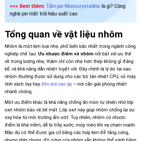
>>> Xem thêm:
Tấm pin Monocrystalline
là gì? Công
nghệ pin mặt trời hiệu suất cao
Tổng quan về vật liệu nhôm
Nhôm là một kim loại nhẹ, phổ biến bậc nhất trong ngành công
nghiệp chế tạo.
Ưu nhược điểm vỏ nhôm
nổi bật với ưu thế
về trọng lượng nhẹ, thậm chí còn nhẹ hơn thép không gỉ đáng
kể, và khả năng dẫn nhiệt tuyệt vời. Đây chính là lý do tại sao
nhôm thường được sử dụng cho các bộ tản nhiệt CPU, vỏ máy
tính xách tay hay
đèn led cao áp
– nơi cần giải phóng nhiệt
nhanh chóng.
Một ưu điểm khác là khả năng chống ăn mòn tự nhiên nhờ lớp
oxit nhôm bảo vệ bề mặt. Lớp oxit này giúp nhôm chống lại sự
oxy hóa từ môi trường ẩm ướt. Tuy nhiên, nhôm có nhược
điểm là khá mềm, dễ bị trầy xước, móp méo khi va chạm mạnh.
Mặc dù có thể được gia cố bằng các hợp kim để tăng cứng,
nhưng nhìn chung, độ cứng của nhôm vẫn không thể sánh bằng