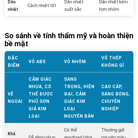
Dẫn
Dẫn nhiệt
Dẫn nhiệt kém
Cách nhiệt tốt
nhiệt
xuất sắc
hơn nhôm
So sánh về tính thẩm mỹ và hoàn thiện
bề mặt
ĐẶC
VỎ THÉP
VỎ ABS
VỎ NHÔM
ĐIỂM
KHÔNG GỈ
CẢM GIÁC
SANG
NHỰA, CÓ
TRỌNG, HIỆN
CAO CẤP,
VẺ
THỂ ĐƯỢC
ĐẠI, CẢM
SÁNG BÓNG,
NGOÀI
PHỦ SƠN
GIÁC KIM
CHUYÊN
GIẢ KIM
LOẠI
NGHIỆP
LOẠI
NGUYÊN BẢN
Có thể
Thường giữ
Khả
Dễ dàng phun
anodized (pha
nguyên màu