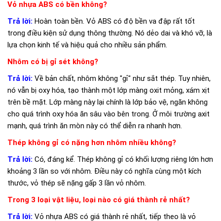
Vỏ nhựa ABS có bền không?
Trả lời:
Hoàn toàn bền. Vỏ ABS có độ bền va đập rất tốt
trong điều kiện sử dụng thông thường. Nó dẻo dai và khó vỡ, là
lựa chọn kinh tế và hiệu quả cho nhiều sản phẩm.
Nhôm có bị gỉ sét không?
Trả lời:
Về bản chất, nhôm không "gỉ" như sắt thép. Tuy nhiên,
nó vẫn bị oxy hóa, tạo thành một lớp màng oxit mỏng, xám xịt
trên bề mặt. Lớp màng này lại chính là lớp bảo vệ, ngăn không
cho quá trình oxy hóa ăn sâu vào bên trong. Ở môi trường axit
mạnh, quá trình ăn mòn này có thể diễn ra nhanh hơn.
Thép không gỉ có nặng hơn nhôm nhiều không?
Trả lời:
Có, đáng kể. Thép không gỉ có khối lượng riêng lớn hơn
khoảng 3 lần so với nhôm. Điều này có nghĩa cùng một kích
thước, vỏ thép sẽ nặng gấp 3 lần vỏ nhôm.
Trong 3 loại vật liệu, loại nào có giá thành rẻ nhất?
Trả lời:
Vỏ nhựa ABS có giá thành rẻ nhất, tiếp theo là vỏ