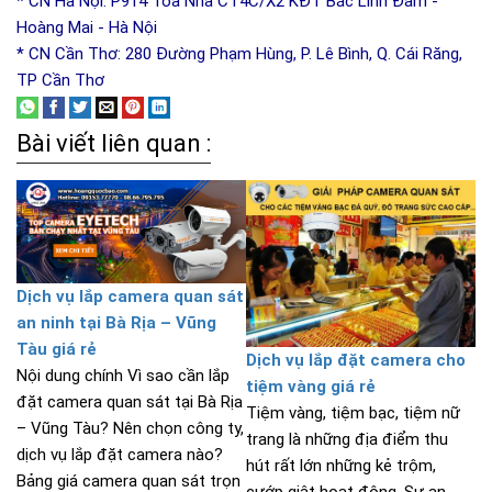
* CN Hà Nội: P914 Tòa Nhà CT4C/X2 KĐT Bắc Linh Đàm -
Hoàng Mai - Hà Nội
* CN Cần Thơ: 280 Đường Phạm Hùng, P. Lê Bình, Q. Cái Răng,
TP Cần Thơ
Bài viết liên quan :
Dịch vụ lắp camera quan sát
an ninh tại Bà Rịa – Vũng
Tàu giá rẻ
Dịch vụ lắp đặt camera cho
Nội dung chính Vì sao cần lắp
tiệm vàng giá rẻ
đặt camera quan sát tại Bà Rịa
Tiệm vàng, tiệm bạc, tiệm nữ
– Vũng Tàu? Nên chọn công ty,
trang là những địa điểm thu
dịch vụ lắp đặt camera nào?
hút rất lớn những kẻ trộm,
Bảng giá camera quan sát trọn