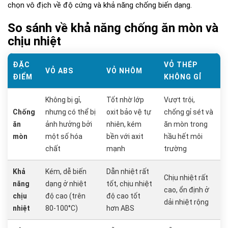
chọn vô địch về độ cứng và khả năng chống biến dạng.
So sánh về khả năng chống ăn mòn và
chịu nhiệt
ĐẶC
VỎ THÉP
VỎ ABS
VỎ NHÔM
ĐIỂM
KHÔNG GỈ
Không bị gỉ,
Tốt nhờ lớp
Vượt trội,
Chống
nhưng có thể bị
oxit bảo vệ tự
chống gỉ sét và
ăn
ảnh hưởng bởi
nhiên, kém
ăn mòn trong
mòn
một số hóa
bền với axit
hầu hết môi
chất
mạnh
trường
Khả
Kém, dễ biến
Dẫn nhiệt rất
Chịu nhiệt rất
năng
dạng ở nhiệt
tốt, chịu nhiệt
cao, ổn định ở
chịu
độ cao (trên
độ cao tốt
dải nhiệt rộng
nhiệt
80-100°C)
hơn ABS