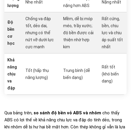
Nhẹ nhất
Nặng nhất
lượng
nặng hơn ABS
Chống va đập
Mềm, dễ bị móp
Rất cứng,
Độ
tốt, dẻo dai,
méo, trầy xước;
bền, chịu
bền
nhưng có thể
độ bền được cải
lực và chịu
cơ
nứt vỡ dưới lực
thiện nhờ hợp
áp suất tốt
học
cực mạnh
kim
nhất
Khả
năng
Rất tốt
Tốt (hấp thụ
Trung bình (dễ
chịu
(khó biến
năng lượng)
biến dạng)
va
dạng)
đập
Qua bảng trên,
so sánh độ bền vỏ ABS và nhôm
cho thấy
ABS có lợi thế về khả năng chịu lực va đập do tính dẻo, trong
khi nhôm dễ bị hư hại bề mặt hơn. Còn thép không gỉ vẫn là lựa