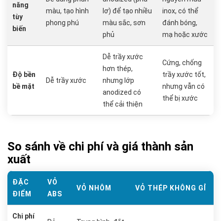
năng
màu, tạo hình
lơ) để tạo nhiều
inox, có thể
tùy
phong phú
màu sắc, sơn
đánh bóng,
biến
phủ
mạ hoặc xước
Dễ trầy xước
Cứng, chống
hơn thép,
Độ bền
trầy xước tốt,
Dễ trầy xước
nhưng lớp
bề mặt
nhưng vẫn có
anodized có
thể bị xước
thể cải thiện
So sánh về chi phí và giá thành sản
xuất
ĐẶC
VỎ
VỎ NHÔM
VỎ THÉP KHÔNG GỈ
ĐIỂM
ABS
Chi phí