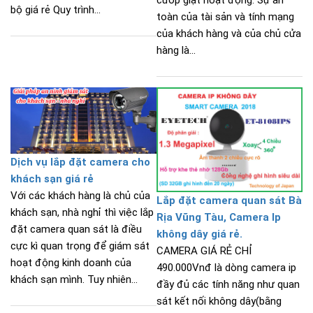
cướp giật hoạt động. Sự an
bộ giá rẻ Quy trình...
toàn của tài sản và tính mạng
của khách hàng và của chủ cửa
hàng là...
Dịch vụ lắp đặt camera cho
khách sạn giá rẻ
Với các khách hàng là chủ của
Lắp đặt camera quan sát Bà
khách sạn, nhà nghỉ thì việc lắp
Rịa Vũng Tàu, Camera Ip
đặt camera quan sát là điều
không dây giá rẻ.
cực kì quan trọng để giám sát
CAMERA GIÁ RẺ CHỈ
hoạt động kinh doanh của
490.000Vnđ là dòng camera ip
khách sạn mình. Tuy nhiên...
đầy đủ các tính năng như quan
sát kết nối không dây(bằng