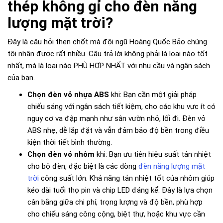
thép không gỉ cho đèn năng
lượng mặt trời?
Đây là câu hỏi then chốt mà đội ngũ Hoàng Quốc Bảo chúng
tôi nhận được rất nhiều. Câu trả lời không phải là loại nào tốt
nhất, mà là loại nào PHÙ HỢP NHẤT với nhu cầu và ngân sách
của bạn.
Chọn đèn vỏ nhựa ABS
khi: Bạn cần một giải pháp
chiếu sáng với ngân sách tiết kiệm, cho các khu vực ít có
nguy cơ va đập mạnh như sân vườn nhỏ, lối đi. Đèn vỏ
ABS nhẹ, dễ lắp đặt và vẫn đảm bảo độ bền trong điều
kiện thời tiết bình thường.
Chọn đèn vỏ nhôm
khi: Bạn ưu tiên hiệu suất tản nhiệt
cho bộ đèn, đặc biệt là các dòng
đèn năng lượng mặt
trời
công suất lớn. Khả năng tản nhiệt tốt của nhôm giúp
kéo dài tuổi thọ pin và chip LED đáng kể. Đây là lựa chọn
cân bằng giữa chi phí, trọng lượng và độ bền, phù hợp
cho chiếu sáng công cộng, biệt thự, hoặc khu vực cần