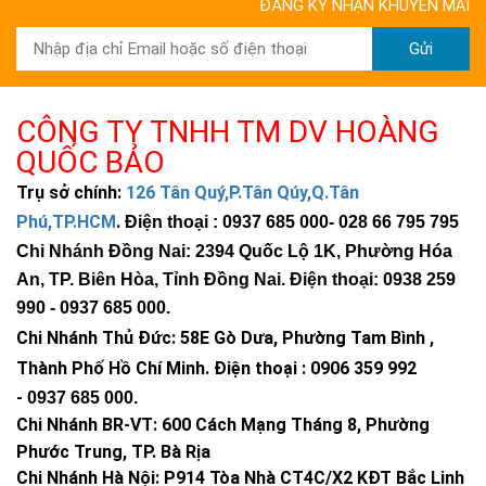
ĐĂNG KÝ NHẬN KHUYẾN MÃI
Gửi
CÔNG TY TNHH TM DV HOÀNG
QUỐC BẢO
Trụ sở chính:
126 Tân Quý,P.Tân Qúy,Q.Tân
Phú,TP.HCM
.
Điện thoại : 0937 685 000
- 028 66 795 795
Chi Nhánh Đồng Nai: 2394 Quốc Lộ 1K, Phường Hóa
An, TP. Biên Hòa, Tỉnh Đồng Nai. Điện thoại: 0938 259
990 -
0937 685 000
.
Chi Nhánh Thủ Đức:
58E Gò Dưa, Phường Tam Bình ,
Thành Phố Hồ Chí Minh
.
Điện thoại : 0906 359 992
-
0937 685 000
.
Chi Nhánh BR-VT:
600 Cách Mạng Tháng 8, Phường
Phước Trung, TP. Bà Rịa
Chi Nhánh Hà Nội: P914 Tòa Nhà CT4C/X2 KĐT Bắc Linh