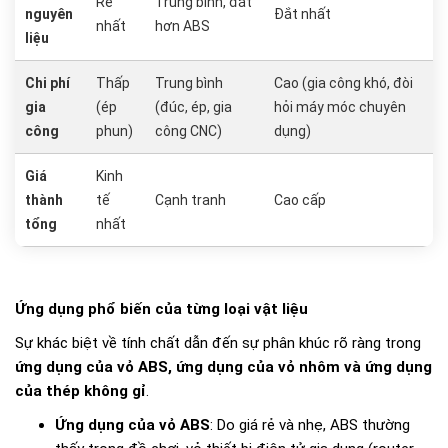
Rẻ
Trung bình, đắt
nguyên
Đắt nhất
nhất
hơn ABS
liệu
Chi phí
Thấp
Trung bình
Cao (gia công khó, đòi
gia
(ép
(đúc, ép, gia
hỏi máy móc chuyên
công
phun)
công CNC)
dụng)
Giá
Kinh
thành
tế
Cạnh tranh
Cao cấp
tổng
nhất
Ứng dụng phổ biến của từng loại vật liệu
Sự khác biệt về tính chất dẫn đến sự phân khúc rõ ràng trong
ứng dụng của vỏ ABS, ứng dụng của vỏ nhôm và ứng dụng
của thép không gỉ
.
Ứng dụng của vỏ ABS
: Do giá rẻ và nhẹ, ABS thường