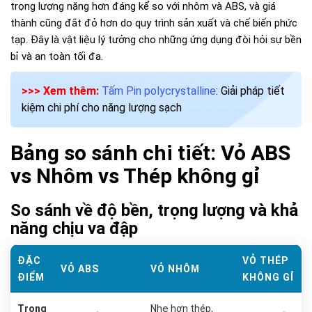
trọng lượng nặng hơn đáng kể so với nhôm và ABS, và giá
thành cũng đắt đỏ hơn do quy trình sản xuất và chế biến phức
tạp. Đây là vật liệu lý tưởng cho những ứng dụng đòi hỏi sự bền
bỉ và an toàn tối đa.
>>> Xem thêm:
Tấm Pin polycrystalline
: Giải pháp tiết
kiệm chi phí cho năng lượng sạch
Bảng so sánh chi tiết: Vỏ ABS
vs Nhôm vs Thép không gỉ
So sánh về độ bền, trọng lượng và khả
năng chịu va đập
ĐẶC
VỎ THÉP
VỎ ABS
VỎ NHÔM
ĐIỂM
KHÔNG GỈ
Trọng
Nhẹ hơn thép,