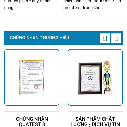
suất xả pin để duy trì ánh
chiếu sáng liên tục từ 8–12 giờ
sáng...
mỗi đêm, trong khi...
CHỨNG NHẬN THƯƠNG HIỆU
CHỨNG NHẬN
SẢN PHẨM CHẤT
QUATEST 3
LƯỢNG - DỊCH VỤ TIN