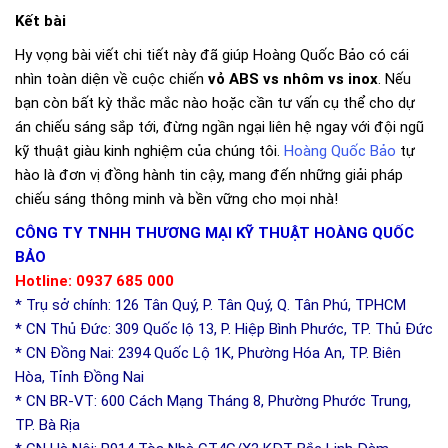
Kết bài
Hy vọng bài viết chi tiết này đã giúp Hoàng Quốc Bảo có cái
nhìn toàn diện về cuộc chiến
vỏ ABS vs nhôm vs inox
. Nếu
bạn còn bất kỳ thắc mắc nào hoặc cần tư vấn cụ thể cho dự
án chiếu sáng sắp tới, đừng ngần ngại liên hệ ngay với đội ngũ
kỹ thuật giàu kinh nghiệm của chúng tôi.
Hoàng Quốc Bảo
tự
hào là đơn vị đồng hành tin cậy, mang đến những giải pháp
chiếu sáng thông minh và bền vững cho mọi nhà!
CÔNG TY TNHH THƯƠNG MẠI KỸ THUẬT HOÀNG QUỐC
BẢO
Hotline: 0937 685 000
* Trụ sở chính: 126 Tân Quý, P. Tân Quý, Q. Tân Phú, TPHCM
* CN Thủ Đức: 309 Quốc lộ 13, P. Hiệp Bình Phước, TP. Thủ Đức
* CN Đồng Nai: 2394 Quốc Lộ 1K, Phường Hóa An, TP. Biên
Hòa, Tỉnh Đồng Nai
* CN BR-VT: 600 Cách Mạng Tháng 8, Phường Phước Trung,
TP. Bà Rịa