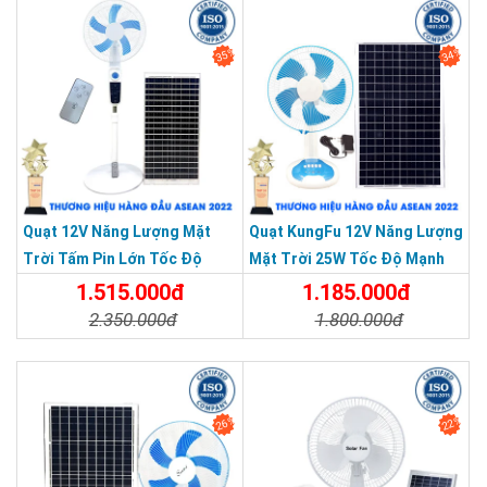
35%
34%
Quạt 12V Năng Lượng Mặt
Quạt KungFu 12V Năng Lượng
Trời Tấm Pin Lớn Tốc Độ
Mặt Trời 25W Tốc Độ Mạnh
Mạnh 4 Cấp Độ Gió - Điều
Tấm Pin Mono
1.515.000đ
1.185.000đ
Khiển Từ Xa
2.350.000đ
1.800.000đ
Chi Tiết
Đặt Mua
Chi Tiết
Đặt Mua
26%
22%