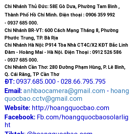
Chi Nhánh Thủ Đức:
58E Gò Dưa, Phường Tam Bình ,
Thành Phố Hồ Chí Minh
.
Điện thoại : 0906 359 992
-
0937 685 000
.
Chi Nhánh BR-VT:
600 Cách Mạng Tháng 8, Phường
Phước Trung, TP. Bà Rịa
Chi Nhánh Hà Nội: P914 Tòa Nhà CT4C/X2 KĐT Bắc Linh
Đàm - Hoàng Mai - Hà Nội.
Điện Thoại : 0912 526 586
-
0937 685 000.
Chi Nhánh Cần Thơ: 280 Đường Phạm Hùng, P. Lê Bình,
Q. Cái Răng, TP Cần Thơ
ĐT:
0937.685.000 - 028.66.795.795
Email:
anhbaocamera@gmail.com
-
hoang
quocbao.cctv@gmail.com
Website:
http://hoangquocbao.com
Facebook:
Fb.com/hoangquocbaosolarlig
ht