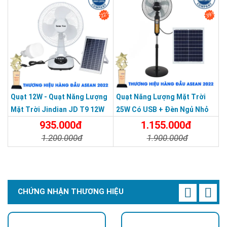
22%
39%
Quạt 12W - Quạt Năng Lượng
Quạt Năng Lượng Mặt Trời
Mặt Trời Jindian JD T9 12W
25W Có USB + Đèn Ngủ Nhỏ
935.000đ
1.155.000đ
1.200.000đ
1.900.000đ
Chi Tiết
Đặt Mua
Chi Tiết
Đặt Mua
Tích hợp đèn led với ánh sáng chiếu sáng dễ chịu, thuận tiện
bật lên sử dụng nếu cần vào ban đêm
CHỨNG NHẬN THƯƠNG HIỆU
Động cơ hoạt động ổn định, tản nhiệt nhanh