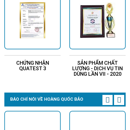
CHỨNG NHẬN
SẢN PHẨM CHẤT
QUATEST 3
LƯỢNG - DỊCH VỤ TIN
DÙNG LẦN VII - 2020
BÁO CHÍ NÓI VỀ HOÀNG QUỐC BẢO
Pin Lithium chống chai, chống cháy nổ, nạp xả liên tục, tuổi thọ
10 năm