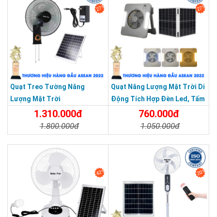
27%
27%
Quạt Treo Tường Năng
Quạt Năng Lượng Mặt Trời Di
Lượng Mặt Trời
Động Tích Hợp Đèn Led, Tấm
Pin Gấp Gọn
1.310.000đ
760.000đ
1.800.000đ
1.050.000đ
Chi Tiết
Đặt Mua
Chi Tiết
Đặt Mua
Tấm pin thế hệ mới diện tích lớn
42%
20%
Tăng diện tích hấp thu, tăng hiệu suất chuyển đổi năng lượng,
hấp thu năng lượng nhanh, độ bền >10 năm