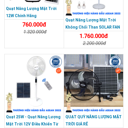
Quạt Năng Lượng Mặt Trời
12W Chính Hãng
Quạt Năng Lượng Mặt Trời
760.000đ
Không Chổi Than SOLAR FAN
1.320.000đ
DC
1.760.000đ
Chi Tiết
Đặt Mua
2.200.000đ
Chi Tiết
Đặt Mua
23%
49%
Bảng điều khiển nút bấm đơn giản, dễ dàng thao tác
Có nút điều chỉnh hoặc cố định hướng xoay gió chỉ với thao
Quạt 25W - Quạt Năng Lượng
QUẠT QUỲ NĂNG LƯỢNG MẶT
tác nhấc lên hoặc ấn xuống
Mặt Trời 12V Điều Khiển Từ
TRỜI GIÁ RẺ