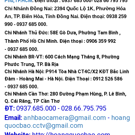
Phú,TP.HCM
.
Điện thoại : 0937 685 000
- 028 66 795 795
Chi Nhánh Đồng Nai: 2394 Quốc Lộ 1K, Phường Hóa
An, TP. Biên Hòa, Tỉnh Đồng Nai. Điện thoại: 0938 259
990 -
0937 685 000
.
Chi Nhánh Thủ Đức:
58E Gò Dưa, Phường Tam Bình ,
Thành Phố Hồ Chí Minh
.
Điện thoại : 0906 359 992
-
0937 685 000
.
Chi Nhánh BR-VT:
600 Cách Mạng Tháng 8, Phường
Phước Trung, TP. Bà Rịa
Chi Nhánh Hà Nội: P914 Tòa Nhà CT4C/X2 KĐT Bắc Linh
Đàm - Hoàng Mai - Hà Nội.
Điện Thoại : 0912 526 586
-
0937 685 000.
Chi Nhánh Cần Thơ: 280 Đường Phạm Hùng, P. Lê Bình,
Q. Cái Răng, TP Cần Thơ
ĐT:
0937.685.000 - 028.66.795.795
Email:
anhbaocamera@gmail.com
-
hoang
quocbao.cctv@gmail.com
Website:
http://hoangquocbao.com