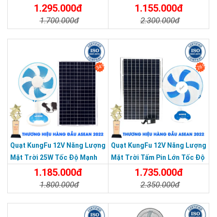
Xa JD T919
1.295.000đ
1.155.000đ
1.700.000đ
2.300.000đ
Chi Tiết
Đặt Mua
Chi Tiết
Đặt Mua
34%
26%
Quạt KungFu 12V Năng Lượng
Quạt KungFu 12V Năng Lượng
Mặt Trời 25W Tốc Độ Mạnh
Mặt Trời Tấm Pin Lớn Tốc Độ
Tấm Pin Mono
Mạnh
1.185.000đ
1.735.000đ
Quạt 5 cánh, 4 cấp độ gió hoạt động khoảng 4-8 tiếng
1.800.000đ
2.350.000đ
Tích hợp cổng USB
Chi Tiết
Đặt Mua
Chi Tiết
Đặt Mua