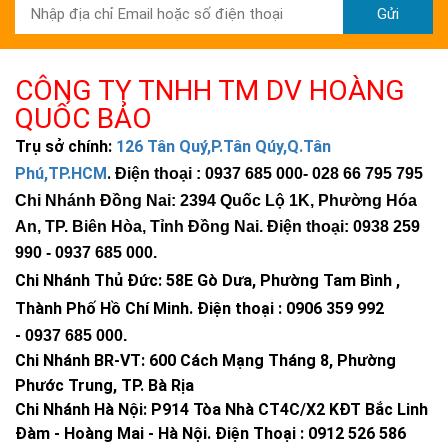
có thể bố trí mỗi trụ cách nhau 15–20m, lắp ở độ cao 8–10m
Gửi
là đủ phủ đều.
Góc chiếu 60–90 độ (tùy chọn) giúp kiểm soát ánh sáng tràn
CÔNG TY TNHH TM DV HOÀNG
ra ngoài khu vực cần chiếu, tránh gây chói mắt cho khu dân cư
QUỐC BẢO
xung quanh. Nếu bạn đang thiết kế hệ thống cho nhà xưởng,
bạn nên tham khảo thêm dòng đèn LED nhà xưởng với các góc
Trụ sở chính:
126 Tân Quý,P.Tân Qúy,Q.Tân
quang học chuyên biệt hơn cho không gian trong nhà.
Phú,TP.HCM
.
Điện thoại : 0937 685 000
- 028 66 795 795
2. Chiếu sáng công trường
Chi Nhánh Đồng Nai: 2394 Quốc Lộ 1K, Phường Hóa
An, TP. Biên Hòa, Tỉnh Đồng Nai. Điện thoại: 0938 259
Kích thước H400 × D500mm cho phép lắp âm vào giá đỡ tường
990 -
0937 685 000
.
mà không chiếm quá nhiều không gian. Ở độ cao lắp đặt 3–5m,
Chi Nhánh Thủ Đức:
58E Gò Dưa, Phường Tam Bình ,
đèn chiếu ngược lên mặt tường tạo hiệu ứng wash-light đồng
đều.
Thành Phố Hồ Chí Minh
.
Điện thoại : 0906 359 992
-
0937 685 000
.
Bạn có thể kết hợp đèn 150W này với dòng
đèn LED 100W ánh
Chi Nhánh BR-VT:
600 Cách Mạng Tháng 8, Phường
sáng vàng 3000K
cho khu vực cần tạo điểm nhấn ấm áp, trong
Phước Trung, TP. Bà Rịa
khi dùng 150W ánh sáng trắng cho vùng cần độ sáng cao hơn.
Chi Nhánh Hà Nội: P914 Tòa Nhà CT4C/X2 KĐT Bắc Linh
3. Sân thể thao, sân banh, sân pickleball
Đàm - Hoàng Mai - Hà Nội.
Điện Thoại : 0912 526 586