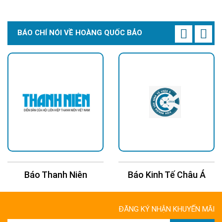
BÁO CHÍ NÓI VỀ HOÀNG QUỐC BẢO
Báo Thanh Niên
Báo Kinh Tế Châu Á
1. Chiếu sáng nhà xưởng, sân bãi
Sân bãi container thường có diện tích 2.000–5.000 m², yêu cầu
độ rọi tối thiểu 30–50 lux để xe nâng hoạt động an toàn theo
ĐĂNG KÝ NHẬN KHUYẾN MÃI
tiêu chuẩn TCVN. Với 150W COB cho ra gần 19.500 lumen, bạn