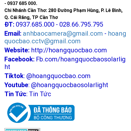
Tiêu chuẩn chiếu sáng sân bóng đá phong trào theo TCVN
-
0937 685 000.
7114 yêu cầu tối thiểu 200 lux trên mặt sân. Với sân 5 người
Chi Nhánh Cần Thơ: 280 Đường Phạm Hùng, P. Lê Bình,
(khoảng 400 m²), bạn cần bố trí 4–6 đèn 150W trên trụ cao 6–
Q. Cái Răng, TP Cần Thơ
ĐT:
0937.685.000 - 028.66.795.795
8m là đủ điều kiện thi đấu.
Email:
anhbaocamera@gmail.com
-
hoang
Nếu bạn đang xây dựng sân pickleball hoặc cầu lông trong nhà,
quocbao.cctv@gmail.com
bạn nên xem thêm dòng
đèn LED sân thể thao chuyên dụng
với
góc chiếu và phân bố quang học được tối ưu riêng cho từng
Website:
http://hoangquocbao.com
môn.
Facebook:
Fb.com/hoangquocbaosolarlig
ht
>>> Xem thêm:
Đèn led nhà xưởng 100W
chỉ từ
Tiktok
:
@hoangquocbao.com
380k, giá cực tốt
Youtube
:
@hoangquocbaosolarlight
Hướng dẫn lắp đặt
Tin Tức
:
Tin Tức