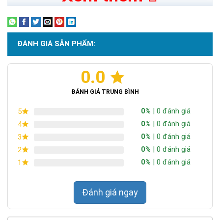
Khu vực sản xuất (Độ rọi yêu cầu):
ĐÁNH GIÁ SẢN PHẨM:
0.0
Tính Toán Ngay
ĐÁNH GIÁ TRUNG BÌNH
0%
| 0 đánh giá
5
0%
| 0 đánh giá
Thông số kỹ thuật
4
0%
| 0 đánh giá
3
Thông số
Giá trị
0%
| 0 đánh giá
2
Công suất
150W ±10%
0%
| 0 đánh giá
1
Loại chip
COB cao cấp
Đánh giá ngay
Quang thông
130 lm/W