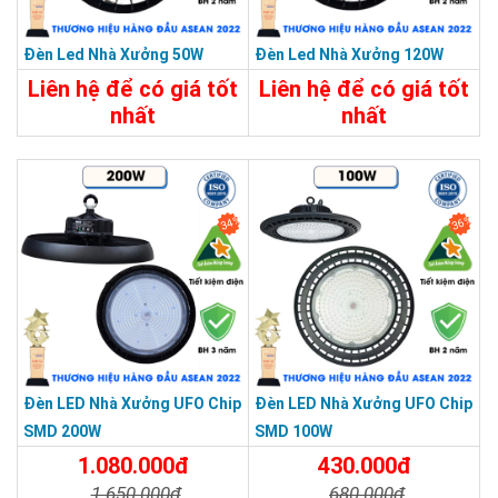
Driver Autovolt 85–265V xử lý được toàn bộ dải này mà không
Đèn Led Nhà Xưởng 50W
Đèn Led Nhà Xưởng 120W
cần thêm thiết bị ổn áp ngoài. Bạn có thể lắp đặt cho cả thị
Liên hệ để có giá tốt
Liên hệ để có giá tốt
trường xuất khẩu 110V hoặc 220V mà không cần thay driver.
nhất
nhất
>>> Xem thêm:
Đèn led nhà xưởng 150w
chỉ
Chi Tiết
Liên Hệ
Chi Tiết
Liên Hệ
370k, giao toàn quốc
34%
36%
Ứng dụng thực tế
Đèn LED Nhà Xưởng UFO Chip
Đèn LED Nhà Xưởng UFO Chip
SMD 200W
SMD 100W
1.080.000đ
430.000đ
1.650.000đ
680.000đ