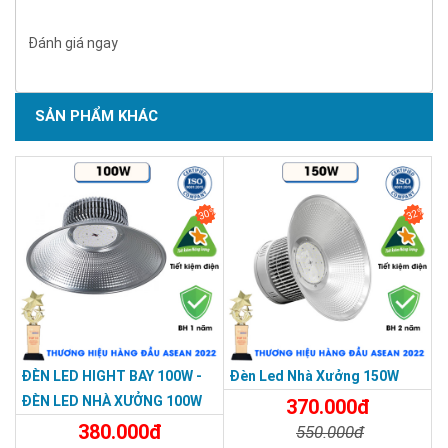
Điện áp đầu vào
Autovolt 85–265V AC
Đánh giá ngay
Kích thước
H400 × D500 mm
Vỏ đèn
Nhôm đúc nguyên khối
SẢN PHẨM KHÁC
Bảo hành
2 năm chính hãng
Ưu điểm của đèn led nhà xưởng 150W COB
30%
32%
Chip COB
ĐÈN LED HIGHT BAY 100W -
Đèn Led Nhà Xưởng 150W
ĐÈN LED NHÀ XƯỞNG 100W
370.000đ
380.000đ
550.000đ