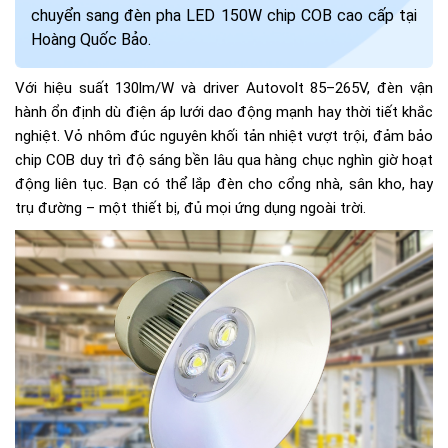
chuyển sang đèn pha LED 150W chip COB cao cấp tại
Hoàng Quốc Bảo.
Với hiệu suất 130lm/W và driver Autovolt 85–265V, đèn vận
hành ổn định dù điện áp lưới dao động mạnh hay thời tiết khắc
nghiệt. Vỏ nhôm đúc nguyên khối tản nhiệt vượt trội, đảm bảo
chip COB duy trì độ sáng bền lâu qua hàng chục nghìn giờ hoạt
động liên tục. Bạn có thể lắp đèn cho cổng nhà, sân kho, hay
trụ đường – một thiết bị, đủ mọi ứng dụng ngoài trời.