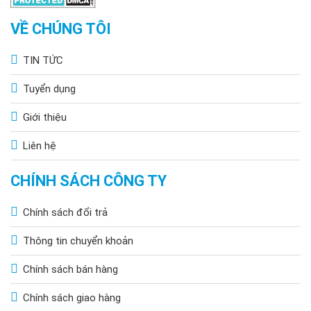
VỀ CHÚNG TÔI
TIN TỨC
Tuyển dụng
Giới thiệu
Liên hệ
CHÍNH SÁCH CÔNG TY
Chính sách đổi trả
1. Chuẩn bị trước khi lắp đặt
Thông tin chuyển khoản
Đèn nặng khoảng 3–4 kg với kích thước D500mm, nên bạn cần
Chính sách bán hàng
giá đỡ thép dày tối thiểu 3mm, vít M8 hoặc M10, và dùng ít
nhất 4 điểm bu lông để chịu lực gió. Tại Việt Nam, đặc biệt khu
Chính sách giao hàng
vực miền Trung và Nam, đèn ngoài trời thường xuyên chịu gió