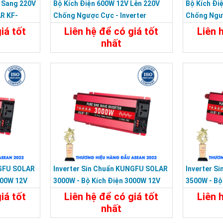
 Sang 220V
Bộ Kích Điện 600W 12V Lên 220V
Bộ Kích Đi
R KF-
Chống Ngược Cực - Inverter
Chống Ngượ
KUNGFU SOLAR KF-600U
KUNGFU SO
iá tốt
Liên hệ để có giá tốt
Liên 
nhất
Liên Hệ
Chi Tiết
Liên Hệ
Chi Tiế
NGFU SOLAR
Inverter Sin Chuẩn KUNGFU SOLAR
Inverter S
200W 12V
3000W - Bộ Kích Điện 3000W 12V
3500W - Bộ
Sang 220V
Sang 220V
iá tốt
Liên hệ để có giá tốt
Liên 
nhất