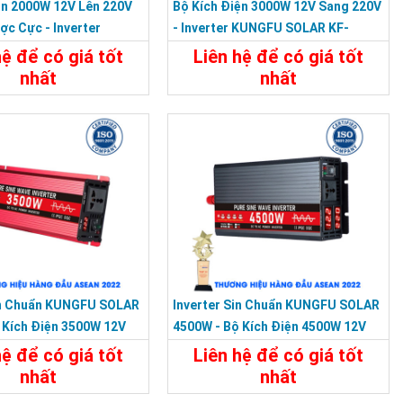
ện 2000W 12V Lên 220V
Bộ Kích Điện 3000W 12V Sang 220V
c Cực - Inverter
- Inverter KUNGFU SOLAR KF-
LAR KF-2000UF
3000U
hệ để có giá tốt
Liên hệ để có giá tốt
nhất
nhất
t
Liên Hệ
Chi Tiết
Liên Hệ
in Chuẩn KUNGFU SOLAR
Inverter Sin Chuẩn KUNGFU SOLAR
 Kích Điện 3500W 12V
4500W - Bộ Kích Điện 4500W 12V
Sang 220V
hệ để có giá tốt
Liên hệ để có giá tốt
nhất
nhất