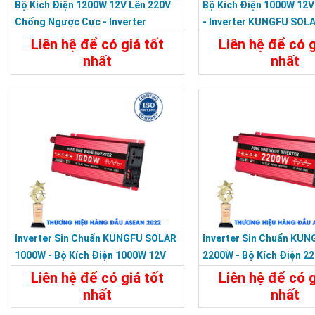
Bộ Kích Điện 1200W 12V Lên 220V
Bộ Kích Điện 1000W 12V
Chống Ngược Cực - Inverter
- Inverter KUNGFU SOLA
KUNGFU SOLAR KF-1200U
1000U
Liên hệ để có giá tốt
Liên hệ để có g
nhất
nhất
Chi Tiết
Liên Hệ
Chi Tiết
Inverter Sin Chuẩn KUNGFU SOLAR
Inverter Sin Chuẩn KU
1000W - Bộ Kích Điện 1000W 12V
2200W - Bộ Kích Điện 2
Lên 220V
Sang 220V
Liên hệ để có giá tốt
Liên hệ để có g
nhất
nhất