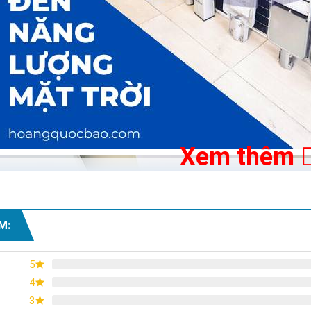
Xem thêm
M:
5
4
3