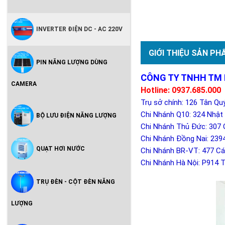
INVERTER ĐIỆN DC - AC 220V
GIỚI THIỆU SẢN PH
PIN NĂNG LƯỢNG DÙNG
CÔNG TY TNHH TM
CAMERA
Hotline: 0937.685.000
Trụ sở chính: 126 Tân Qu
Chi Nhánh Q10: 324 Nhật 
BỘ LƯU ĐIỆN NĂNG LƯỢNG
Chi Nhánh Thủ Đức: 307 
Chi Nhánh Đồng Nai: 239
QUẠT HƠI NƯỚC
Chi Nhánh BR-VT: 477 Cá
Chi Nhánh Hà Nội: P914 
TRỤ ĐÈN - CỘT ĐÈN NĂNG
LƯỢNG