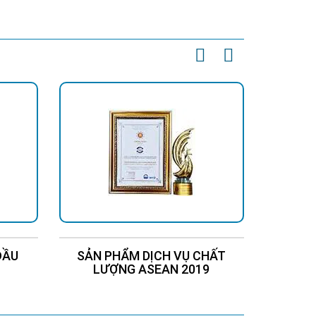
t
Liên Hệ
Chi Tiết
Liên Hệ
ĐẦU
SẢN PHẨM DỊCH VỤ CHẤT
Chứng
LƯỢNG ASEAN 2019