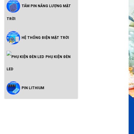
TẤM PIN NĂNG LƯỢNG MẶT
TRỜI
HỆ THỐNG ĐIỆN MẶT TRỜI
PHỤ KIỆN ĐÈN
LED
PIN LITHIUM