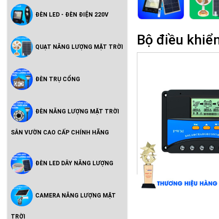
ĐÈN LED - ĐÈN ĐIỆN 220V
Bộ điều khiể
QUẠT NĂNG LƯỢNG MẶT TRỜI
ĐÈN TRỤ CỔNG
ĐÈN NĂNG LƯỢNG MẶT TRỜI
SÂN VƯỜN CAO CẤP CHÍNH HÃNG
ĐÈN LED DÂY NĂNG LƯỢNG
CAMERA NĂNG LƯỢNG MẶT
TRỜI