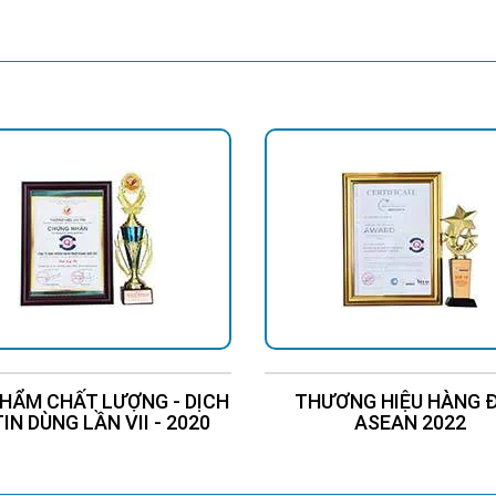
Liên Hệ
Chi Tiết
Liên Hệ
Chi Tiế
HẨM CHẤT LƯỢNG - DỊCH
THƯƠNG HIỆU HÀNG 
TIN DÙNG LẦN VII - 2020
ASEAN 2022