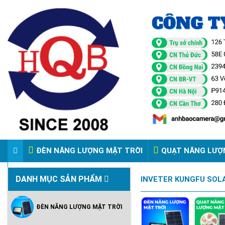
ĐÈN NĂNG LƯỢNG MẶT TRỜI
QUẠT NĂNG LƯỢ
VIDEO ĐÈN PHA ĐIỆN 220V
DANH MỤC SẢN PHẨM
INVETER KUNGFU SOLA
ĐÈN NĂNG LƯỢNG MẶT TRỜI