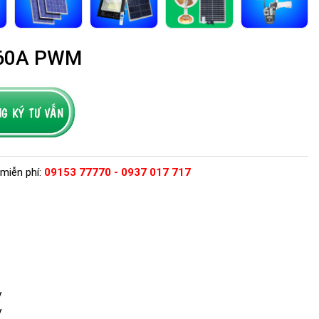
V 60A PWM
miễn phí:
09153 77770 - 0937 017 717
V
V