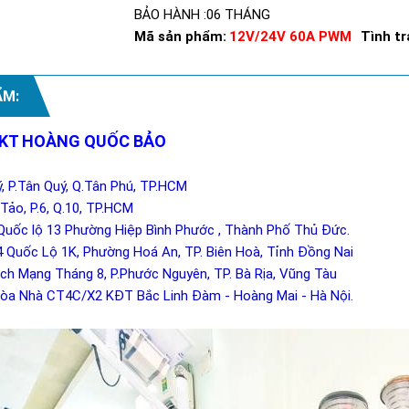
BẢO HÀNH :06 THÁNG
Mã sản phẩm:
12V/24V 60A PWM
Tình tr
ẨM:
 KT HOÀNG QUỐC BẢO
ý, P.Tân Quý, Q.Tân Phú, TP.HCM
Tảo, P.6, Q.10, TP.HCM
Quốc lộ 13 Phường Hiệp Bình Phước , Thành Phố Thủ Đức.
4 Quốc Lộ 1K, Phường Hoá An, TP. Biên Hoà, Tỉnh Đồng Nai
ch Mạng Tháng 8, P.Phước Nguyên, TP. Bà Rịa, Vũng Tàu
Tòa Nhà CT4C/X2 KĐT Bắc Linh Đàm - Hoàng Mai - Hà Nội.