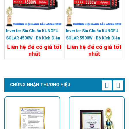
Inverter Sin Chuẩn KUNGFU
Inverter Sin Chuẩn KUNGFU
SOLAR 4500W - Bộ Kích Điện
SOLAR 5500W - Bộ Kích Điện
4500W 12V Sang 220V
5500W 12V Sang 220V
Liên hệ để có giá tốt
Liên hệ để có giá tốt
nhất
nhất
Chi Tiết
Liên Hệ
Chi Tiết
Liên Hệ
CHỨNG NHẬN THƯƠNG HIỆU