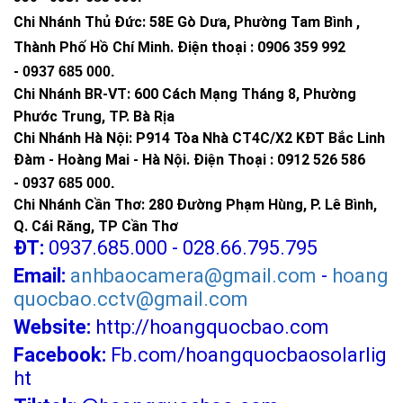
Chi Nhánh Thủ Đức:
58E Gò Dưa, Phường Tam Bình ,
Thành Phố Hồ Chí Minh
.
Điện thoại : 0906 359 992
-
0937 685 000
.
Chi Nhánh BR-VT:
600 Cách Mạng Tháng 8, Phường
Phước Trung, TP. Bà Rịa
Chi Nhánh Hà Nội: P914 Tòa Nhà CT4C/X2 KĐT Bắc Linh
Đàm - Hoàng Mai - Hà Nội.
Điện Thoại : 0912 526 586
-
0937 685 000.
Chi Nhánh Cần Thơ: 280 Đường Phạm Hùng, P. Lê Bình,
Q. Cái Răng, TP Cần Thơ
ĐT:
0937.685.000 - 028.66.795.795
Email:
anhbaocamera@gmail.com
-
hoang
quocbao.cctv@gmail.com
Website:
http://hoangquocbao.com
Facebook:
Fb.com/hoangquocbaosolarlig
ht