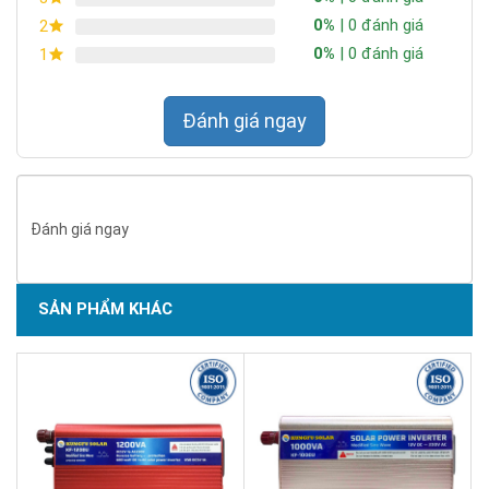
0%
| 0 đánh giá
2
0%
| 0 đánh giá
1
Đánh giá ngay
Đánh giá ngay
SẢN PHẨM KHÁC
Dòng bộ biến tần không nối lưới này được điều khiển bởi CPU
số hóa và đó là DC/AC sóng hình sin thực sự, sử dụng bộ pin
để tạo ra năng lượng và chuyển đổi thành đầu ra điện áp xoay
chiều. Đầu ra là sóng hình sin và nó có thể hoạt động thường ở
mức 0% -100% điều kiện tải. Công suất đột biến của nó có thể
tăng hơn gấp đôi, có thể áp dụng cho các loại tải khác nhau,