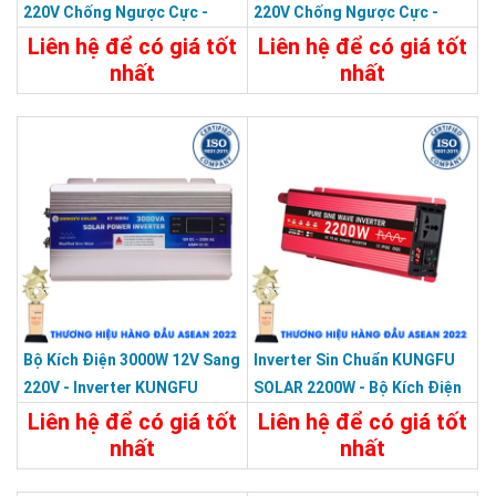
220V Chống Ngược Cực -
220V Chống Ngược Cực -
Inverter KUNGFU SOLAR KF-
Inverter KUNGFU SOLAR KF-
Liên hệ để có giá tốt
Liên hệ để có giá tốt
600U
2000UF
nhất
nhất
Chi Tiết
Liên Hệ
Chi Tiết
Liên Hệ
Thông số kỹ thuật
CÔNG SUẤT CỰC ĐẠI : 1000W
CÔNG SUẤT ĐỊNH MỨC : 300W
Dạng sóng đầu ra dạng sóng sin chuẩn
Loại Biến tần DC/AC.Có đèn Led hiển thị.
Quạt giải nhiệt.
Tần số đầu ra 50HZ hoặc 60HZ.
Điện áp ngõ vào : 12VDC
Bộ Kích Điện 3000W 12V Sang
Inverter Sin Chuẩn KUNGFU
Điện áp ngõ ra : 220V
220V - Inverter KUNGFU
SOLAR 2200W - Bộ Kích Điện
Kích thước : 172*112*60mm.
SOLAR KF-3000U
2200W 12V Sang 220V
Liên hệ để có giá tốt
Liên hệ để có giá tốt
Trọng lượng 0,65kg
nhất
nhất
Bảo hành : 12 Tháng.
Chi Tiết
Liên Hệ
Chi Tiết
Liên Hệ