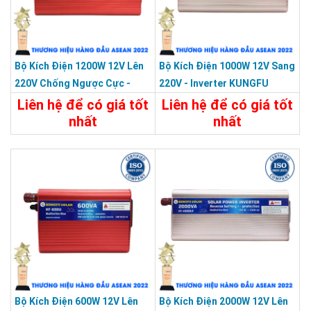
chẳng hạn như tải cảm ứng, tải điện dung, v.v.
Phạm vi ứng dụng bao gồm máy tính, thông tin liên lạc, du
thuyền, phương tiện giải trí, thiết bị giải trí gia đình, động cơ,
Bộ Kích Điện 1200W 12V Lên
Bộ Kích Điện 1000W 12V Sang
dụng cụ điện, thiết bị điều khiển công nghiệp, máy phát video,
220V Chống Ngược Cực -
220V - Inverter KUNGFU
thiết bị gia dụng, v.v.
Inverter KUNGFU SOLAR KF-
SOLAR KF-1000U
Liên hệ để có giá tốt
Liên hệ để có giá tốt
1200U
nhất
nhất
Chi Tiết
Liên Hệ
Chi Tiết
Liên Hệ
Bộ Kích Điện 600W 12V Lên
Bộ Kích Điện 2000W 12V Lên