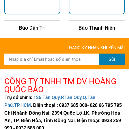
để đo điện áp ra của biến tần có thể thấp hơn bình thường 20-
30V. Để đo độ chính xác, vui lòng sử dụng vôn kế có thể đo
RMS.
So sánh sóng sin mô phỏng và sóng sin:
Báo Dân Trí
Báo Thanh Niên
ĐĂNG KÝ NHẬN KHUYẾN MÃI
Gửi
CÔNG TY TNHH TM DV HOÀNG
Để có được kết quả sử dụng tốt nhất, vui lòng đặt biến tần
QUỐC BẢO
trên bề mặt phẳng, chẳng hạn như mặt đất, sàn xe hoặc bề
Trụ sở chính:
126 Tân Quý,P.Tân Qúy,Q.Tân
mặt rắn khác có thể dễ dàng cố định dây nguồn của biến tần.
Nơi làm việc phải đáp ứng các tiêu chí sau:
Phú,TP.HCM
.
Điện thoại : 0937 685 000
- 028 66 795 795
Chi Nhánh Đồng Nai: 2394 Quốc Lộ 1K, Phường Hóa
1. Giữ khô ráo, không để biến tần tiếp xúc với nước hoặc các
An, TP. Biên Hòa, Tỉnh Đồng Nai. Điện thoại: 0938 259
chất lỏng khác, giữ biến tần tránh xa nơi ẩm ướt hoặc nước.
990 -
0937 685 000
.