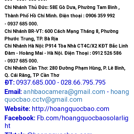
2. Môi trường mát mẻ, giữ nhiệt độ từ 0 độ C (không ngưng tụ)
Chi Nhánh Thủ Đức:
58E Gò Dưa, Phường Tam Bình ,
đến 40 độ C. Không đặt biến tần cạnh lỗ thoát nhiệt hoặc các
Thành Phố Hồ Chí Minh
.
Điện thoại : 0906 359 992
thiết bị nhiệt khác. Cố gắng giữ cho biến tần không bị ánh nắng
-
0937 685 000
.
chiếu trực tiếp vào.
Chi Nhánh BR-VT:
600 Cách Mạng Tháng 8, Phường
3. Thông gió. Không có vật thể nào chặn xung quanh và giữ
Phước Trung, TP. Bà Rịa
cho luồng không khí tự do lưu thông. Không đặt bất cứ vật gì
Chi Nhánh Hà Nội: P914 Tòa Nhà CT4C/X2 KĐT Bắc Linh
lên biến tần khi nó đang hoạt động vì quạt sẽ giúp tỏa nhiệt.
Đàm - Hoàng Mai - Hà Nội.
Điện Thoại : 0912 526 586
4. An toàn. Không sử dụng biến tần gần nơi có vật liệu dễ cháy
-
0937 685 000.
hoặc tích tụ khí dễ cháy.
Chi Nhánh Cần Thơ: 280 Đường Phạm Hùng, P. Lê Bình,
5. Pin không chỉ cung cấp điện áp DC 11V đến 15V mà còn
Q. Cái Răng, TP Cần Thơ
cung cấp đủ dòng điện hoạt động cho tải. Nguồn điện phải là
ĐT:
0937.685.000 - 028.66.795.795
nguồn điện đầy đủ, pin axit chì tốt. Ước tính sơ bộ dòng điện
mà tải cần, có thể ước tính bằng công suất tải chia cho 10
Email:
anhbaocamera@gmail.com
-
hoang
quocbao.cctv@gmail.com
Website:
http://hoangquocbao.com
Facebook:
Fb.com/hoangquocbaosolarlig
ht