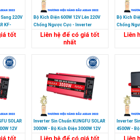
 Sang 220V
Bộ Kích Điện 600W 12V Lên 220V
Bộ Kích Đi
R KF-
Chống Ngược Cực - Inverter
Chống Ngượ
KUNGFU SOLAR KF-600U
KUNGFU SO
iá tốt
Liên hệ để có giá tốt
Liên 
nhất
Liên Hệ
Chi Tiết
Liên Hệ
Chi Tiế
NGFU SOLAR
Inverter Sin Chuẩn KUNGFU SOLAR
Inverter S
200W 12V
3000W - Bộ Kích Điện 3000W 12V
4500W - Bộ
Sang 220V
Sang 220V
iá tốt
Liên hệ để có giá tốt
Liên 