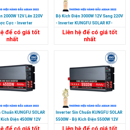
ện 2000W 12V Lên 220V
Bộ Kích Điện 3000W 12V Sang 220V
c Cực - Inverter
- Inverter KUNGFU SOLAR KF-
LAR KF-2000UF
3000U
hệ để có giá tốt
Liên hệ để có giá tốt
nhất
nhất
t
Liên Hệ
Chi Tiết
Liên Hệ
in Chuẩn KUNGFU SOLAR
Inverter Sin Chuẩn KUNGFU SOLAR
 Kích Điện 4500W 12V
5500W - Bộ Kích Điện 5500W 12V
Sang 220V
hệ để có giá tốt
Liên hệ để có giá tốt