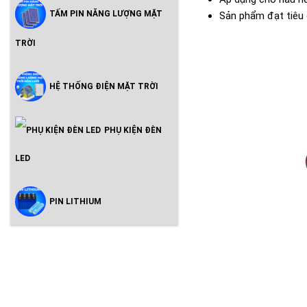
TẤM PIN NĂNG LƯỢNG MẶT
Sản phẩm đạt tiê
TRỜI
HỆ THỐNG ĐIỆN MẶT TRỜI
PHỤ KIỆN ĐÈN
LED
PIN LITHIUM