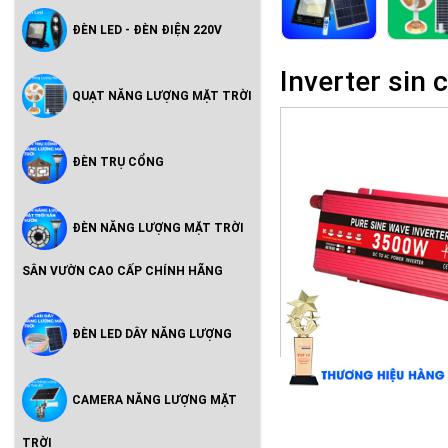
ĐÈN LED - ĐÈN ĐIỆN 220V
Inverter si
QUẠT NĂNG LƯỢNG MẶT TRỜI
ĐÈN TRỤ CỔNG
ĐÈN NĂNG LƯỢNG MẶT TRỜI
SÂN VƯỜN CAO CẤP CHÍNH HÃNG
ĐÈN LED DÂY NĂNG LƯỢNG
CAMERA NĂNG LƯỢNG MẶT
TRỜI