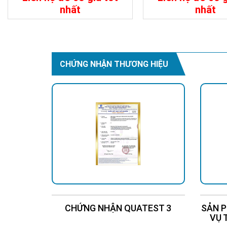
nhất
nhất
Chi Tiết
Liên Hệ
Chi Tiết
Dòng bộ biến tần không n
thành đầu ra điện áp xoa
CHỨNG NHẬN THƯƠNG HIỆU
tăng hơn gấp đôi, có thể 
Phạm vi ứng dụng bao gồm m
nghiệp, máy phát video, thi
CHỨNG NHẬN QUATEST 3
SẢN P
VỤ 