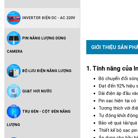
INVERTER ĐIỆN DC - AC 220V
PIN NĂNG LƯỢNG DÙNG
GIỚI THIỆU SẢN PH
CAMERA
Tính năng của 
BỘ LƯU ĐIỆN NĂNG LƯỢNG
Bộ chuyển đổi sóng
Đạt đến 92% hiệu s
QUẠT HƠI NƯỚC
Dải điện áp đầu và
Pin sạc hiện tại c
Tương thích với đ
TRỤ ĐÈN - CỘT ĐÈN NĂNG
Tự động khởi động 
Bảo vệ quá tải/qu
LƯỢNG
Thiết kế bộ sạc pin
Áp dụng cho hầu h