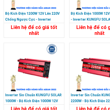
Bộ Kích Điện 1200W 12V Lên 220V
Bộ Kích Điện 1000W 12V
Chống Ngược Cực - Inverter
- Inverter KUNGFU SOLA
KUNGFU SOLAR KF-1200U
1000U
Liên hệ để có giá tốt
Liên hệ để có g
nhất
nhất
Chi Tiết
Liên Hệ
Chi Tiết
Inverter Sin Chuẩn KUNGFU SOLAR
Inverter Sin Chuẩn KU
1000W - Bộ Kích Điện 1000W 12V
2200W - Bộ Kích Điện 2
Lên 220V
Sang 220V
Liên hệ để có giá tốt
Liên hệ để có g