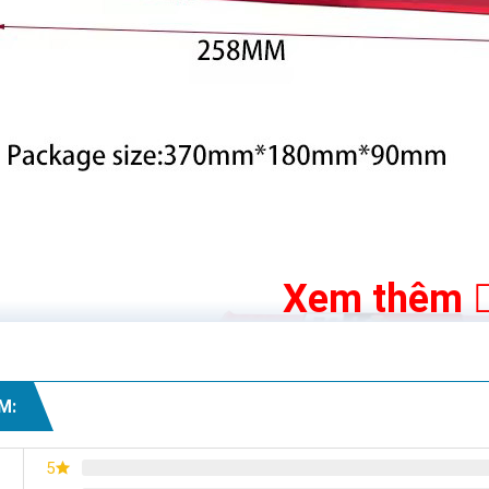
Xem thêm
M:
5