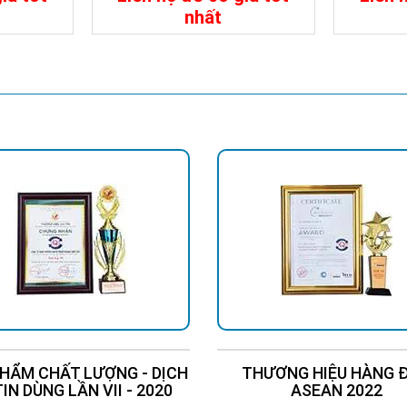
nhất
Liên Hệ
Chi Tiết
Liên Hệ
Chi Tiế
ối lưới này được điều khiển bởi CPU số hóa và đó là DC/AC sóng hìn
y chiều. Đầu ra là sóng hình sin và nó có thể hoạt động thường ở m
áp dụng cho các loại tải khác nhau, chẳng hạn như tải cảm ứng, tải đ
áy tính, thông tin liên lạc, du thuyền, phương tiện giải trí, thiết bị 
ết bị gia dụng, v.v.
HẨM CHẤT LƯỢNG - DỊCH
THƯƠNG HIỆU HÀNG 
TIN DÙNG LẦN VII - 2020
ASEAN 2022