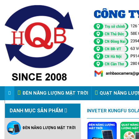
ĐÈN NĂNG LƯỢNG MẶT TRỜI
QUẠT NĂNG LƯỢ
VIDEO ĐÈN PHA ĐIỆN 220V
DANH MỤC SẢN PHẨM
INVETER KUNGFU SOLA
ĐÈN NĂNG LƯỢNG MẶT TRỜI