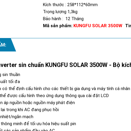
Kích thước : 258*112*60mm
Trọng lượng 1,3kg
Bảo hành : 12 Tháng
Mã sản phẩm:
KUNGFU SOLAR 3500W
Tì
ẨM:
Inverter sin chuẩn KUNGFU SOLAR 3500W - Bộ kí
 sin thuần
uất tối đa
o có thể định cấu hình cho các thiết bị gia dụng và máy tính cá nhâ
ó thể được cấu hình theo ứng dụng thông qua cài đặt LCD
iện áp nguồn hoặc nguồn máy phát điện
lại trong khi AC đang phục hồi
á nhiệt/ngắn mạch
 thông minh để tối ưu hóa hiệu suất pin
ết các sản phẩm đầu vào AC