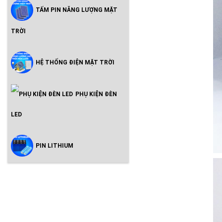
TẤM PIN NĂNG LƯỢNG MẶT
TRỜI
HỆ THỐNG ĐIỆN MẶT TRỜI
PHỤ KIỆN ĐÈN
LED
PIN LITHIUM