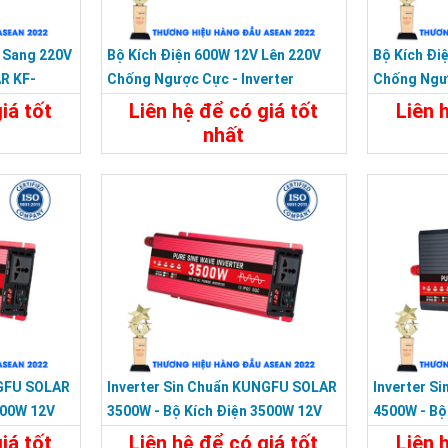
 Sang 220V
Bộ Kích Điện 600W 12V Lên 220V
Bộ Kích Đi
R KF-
Chống Ngược Cực - Inverter
Chống Ngượ
KUNGFU SOLAR KF-600U
KUNGFU SO
iá tốt
Liên hệ để có giá tốt
Liên 
nhất
Liên Hệ
Chi Tiết
Liên Hệ
Chi Tiế
 kích điện 3000W 12V Sang 220V - Inverter KU
ổi cao, chức năng khởi động thông minh.
o vệ an toàn.
hoàn toàn độc lập.
 di động, được thiết kế đặc biệt để sử dụng tại nhà.
 hợp với mọi loại phích cắm.
được sửa đổi
NGFU SOLAR
Inverter Sin Chuẩn KUNGFU SOLAR
Inverter S
 điện trở.
000W 12V
3500W - Bộ Kích Điện 3500W 12V
4500W - Bộ
điện áp có độ chính xác cao.
Sang 220V
Sang 220V
iá tốt
Liên hệ để có giá tốt
Liên 