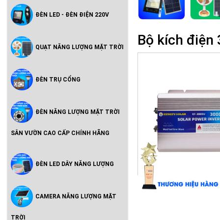
ĐÈN LED - ĐÈN ĐIỆN 220V
Bộ kích điệ
QUẠT NĂNG LƯỢNG MẶT TRỜI
ĐÈN TRỤ CỔNG
ĐÈN NĂNG LƯỢNG MẶT TRỜI
SÂN VƯỜN CAO CẤP CHÍNH HÃNG
ĐÈN LED DÂY NĂNG LƯỢNG
CAMERA NĂNG LƯỢNG MẶT
TRỜI