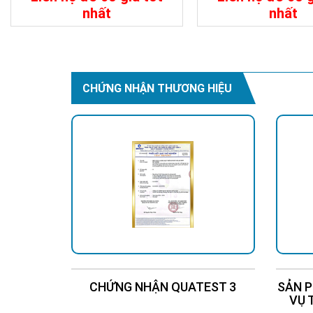
Quạt làm mát và trạ
nhất
nhất
Đảm bảo đạt được 
Chi Tiết
Liên Hệ
Chi Tiết
Hướng dẫn sử 
Cảnh báo
CHỨNG NHẬN THƯƠNG HIỆU
Đầu ra không thể s
Không làm ướt khun
Không đặt thanh ho
thương tích.
Không chạm vào phí
Không để các chất 
ra tia lửa điện, hã
thể tích tụ khí dễ c
Không tháo rời hoặ
trặc hoặc hỏa hoạn,
Cắm phích cắm đầy 
Không sử dụng phíc
CHỨNG NHẬN QUATEST 3
SẢN P
VỤ 
Không làm hỏng ổ c