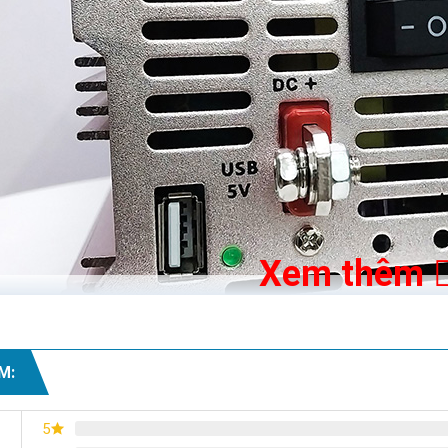
Xem thêm
M:
5