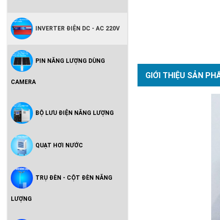
INVERTER ĐIỆN DC - AC 220V
PIN NĂNG LƯỢNG DÙNG
GIỚI THIỆU SẢN PH
CAMERA
BỘ LƯU ĐIỆN NĂNG LƯỢNG
QUẠT HƠI NƯỚC
TRỤ ĐÈN - CỘT ĐÈN NĂNG
LƯỢNG