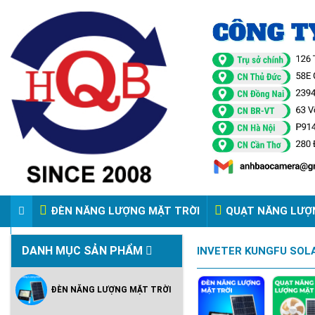
ĐÈN NĂNG LƯỢNG MẶT TRỜI
QUẠT NĂNG LƯỢ
VIDEO ĐÈN PHA ĐIỆN 220V
DANH MỤC SẢN PHẨM
INVETER KUNGFU SOLA
ĐÈN NĂNG LƯỢNG MẶT TRỜI