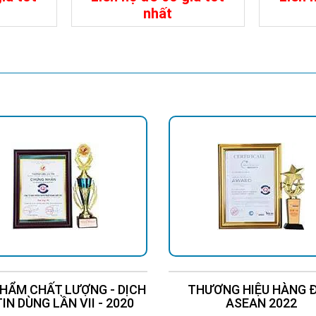
ng thái làm việc được điều khiển thông minh bởi MCU, giúp kéo dài t
nhất
chứng chỉ CE, CTA, ISO, RoSH.
Liên Hệ
Chi Tiết
Liên Hệ
Chi Tiế
dụng
ong song với nguồn điện sẽ làm hỏng biến tần và nguy cơ bị điện gi
g: Nếu không có thể dẫn đến đoản mạch, thậm chí gây cháy và điệ
ặc vật kim loại khác ở lỗ thông hơi hoặc các lỗ hở khác: Điều n
ch cắm điện khi tay ướt: Điều này có thể gây điện giật. Cấm tay ướ
dễ bay hơi hoặc vật liệu dễ cháy trôi vào máy. Tránh xa ngọn lửa, n
y nối ắc quy trước để đảm bảo không có khí dễ cháy - Sạc, xả ắc quy
háy.
c sửa sang lại biến tần: Không tháo rời hoặc sửa sang lại biến tần.
 điện giật.
tải của thiết bị vào ổ điện: Việc không cắm chặt ổ cắm có thể dẫ
h cắm bị hỏng hoặc ổ cắm bị lỏng.
HẨM CHẤT LƯỢNG - DỊCH
THƯƠNG HIỆU HÀNG 
TIN DÙNG LẦN VII - 2020
ASEAN 2022
ắm hoặc dây điện đầu ra. (Không cắt, sửa lại, gần nơi gây sốt, l