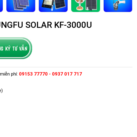
 KUNGFU SOLAR KF-3000U
miễn phí:
09153 77770 - 0937 017 717
e)