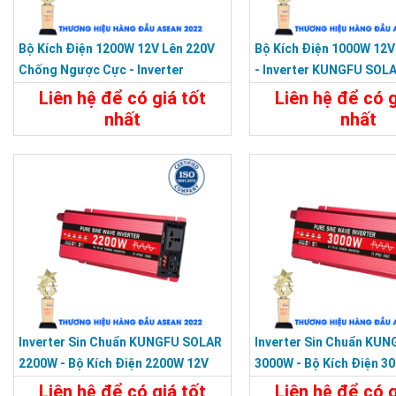
Bộ Kích Điện 1200W 12V Lên 220V
Bộ Kích Điện 1000W 12V
Chống Ngược Cực - Inverter
- Inverter KUNGFU SOLA
KUNGFU SOLAR KF-1200U
1000U
Liên hệ để có giá tốt
Liên hệ để có g
nhất
nhất
Chi Tiết
Liên Hệ
Chi Tiết
Ưu điểm của Bộ
Hiệu suất chuyển đ
Nhiều biện pháp bả
Đầu vào và đầu ra 
Thông minh, nhẹ và
Ổ cắm đa năng, phù
Đầu ra dạng sóng 
Inverter Sin Chuẩn KUNGFU SOLAR
Inverter Sin Chuẩn KU
Áp dụng cho tải AC
2200W - Bộ Kích Điện 2200W 12V
3000W - Bộ Kích Điện 3
Công nghệ ổn định 
Sang 220V
Sang 220V
Liên hệ để có giá tốt
Liên hệ để có g