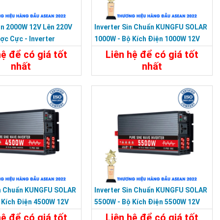
ện 2000W 12V Lên 220V
Inverter Sin Chuẩn KUNGFU SOLAR
c Cực - Inverter
1000W - Bộ Kích Điện 1000W 12V
LAR KF-2000UF
Lên 220V
hệ để có giá tốt
Liên hệ để có giá tốt
nhất
nhất
t
Liên Hệ
Chi Tiết
Liên Hệ
NGFU SOLAR KF-3000U
in Chuẩn KUNGFU SOLAR
Inverter Sin Chuẩn KUNGFU SOLAR
 Kích Điện 4500W 12V
5500W - Bộ Kích Điện 5500W 12V
Sang 220V
hệ để có giá tốt
Liên hệ để có giá tốt