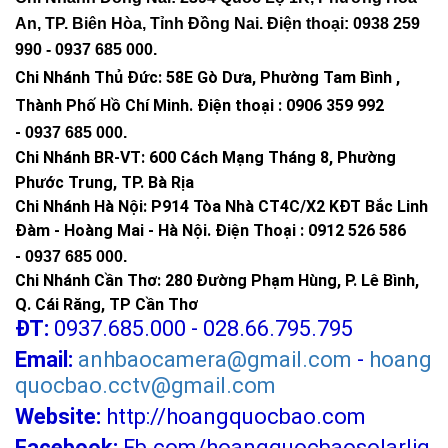
An, TP. Biên Hòa, Tỉnh Đồng Nai. Điện thoại: 0938 259
990 -
0937 685 000
.
Chi Nhánh Thủ Đức:
58E Gò Dưa, Phường Tam Bình ,
Thành Phố Hồ Chí Minh
.
Điện thoại : 0906 359 992
-
0937 685 000
.
Chi Nhánh BR-VT:
600 Cách Mạng Tháng 8, Phường
Phước Trung, TP. Bà Rịa
Chi Nhánh Hà Nội: P914 Tòa Nhà CT4C/X2 KĐT Bắc Linh
Đàm - Hoàng Mai - Hà Nội.
Điện Thoại : 0912 526 586
-
0937 685 000.
Chi Nhánh Cần Thơ: 280 Đường Phạm Hùng, P. Lê Bình,
Q. Cái Răng, TP Cần Thơ
ĐT:
0937.685.000 - 028.66.795.795
Email:
anhbaocamera@gmail.com
-
hoang
quocbao.cctv@gmail.com
Website:
http://hoangquocbao.com
Facebook:
Fb.com/hoangquocbaosolarlig