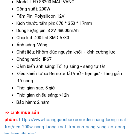
Model: LED 88200 MÀU VÀNG
Công suất: 200W
Tấm Pin: Polysilicon 12V
Kích thước tấm pin: 670 * 350 * 17mm
Dung lượng pin: 3.2V 48000mAh
Chip led: 400 led SMD 5730
Ánh sáng: Vàng
Chất liệu: Nhôm đúc nguyên khối + kính cường lực
Chống nước: IP67
Cảm biến ánh sáng: Tối tự sáng - sáng tự tắt
Điều khiển từ xa Remote tắt/mở - hẹn giờ - tăng giảm
độ sáng
Thời gian sạc: 5 giờ
Thời gian chiếu sáng: >12h
Bảo hành: 2 năm
>> Link mua sản
phẩm:
https://www.hoangquocbao.com/den-nang-luong-mat-
troi/den-200w-nang-luong-mat-troi-anh-sang-vang-co-dong-