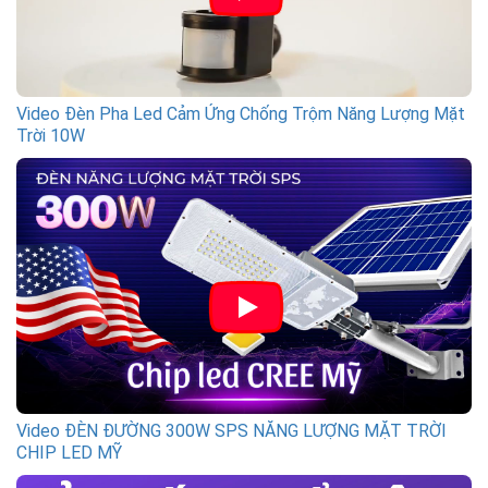
Video Đèn Pha Led Cảm Ứng Chống Trộm Năng Lượng Mặt
Trời 10W
Video ĐÈN ĐƯỜNG 300W SPS NĂNG LƯỢNG MẶT TRỜI
CHIP LED MỸ