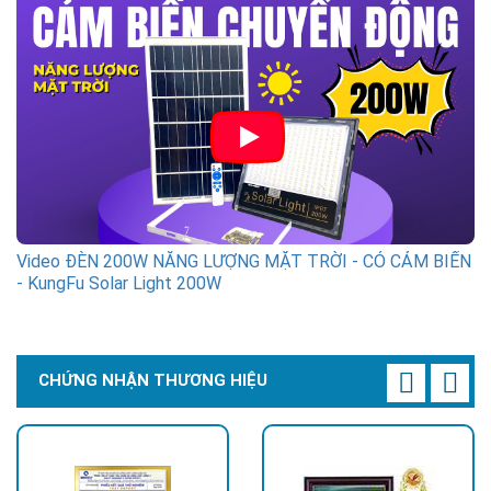
Video ĐÈN 200W NĂNG LƯỢNG MẶT TRỜI - CÓ CẢM BIẾN
- KungFu Solar Light 200W
CHỨNG NHẬN THƯƠNG HIỆU