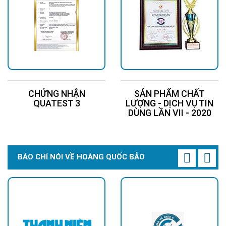
CHỨNG NHẬN
SẢN PHẨM CHẤT
QUATEST 3
LƯỢNG - DỊCH VỤ TIN
DÙNG LẦN VII - 2020
BÁO CHÍ NÓI VỀ HOÀNG QUỐC BẢO