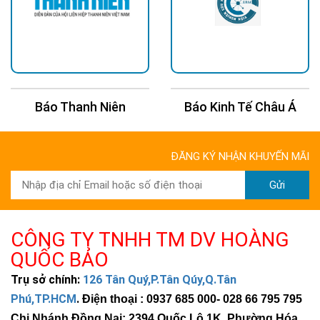
Báo Thanh Niên
Báo Kinh Tế Châu Á
ĐĂNG KÝ NHẬN KHUYẾN MÃI
Gửi
CÔNG TY TNHH TM DV HOÀNG
QUỐC BẢO
Trụ sở chính:
126 Tân Quý,P.Tân Qúy,Q.Tân
Phú,TP.HCM
.
Điện thoại : 0937 685 000
- 028 66 795 795
Chi Nhánh Đồng Nai: 2394 Quốc Lộ 1K, Phường Hóa