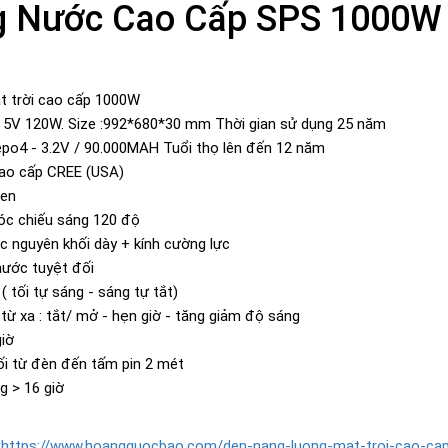
g Nước Cao Cấp SPS 1000W
t trời cao cấp 1000W
n 5V 120W. Size :992*680*30 mm Thời gian sử dụng 25 năm
ifepo4 - 3.2V / 90.000MAH Tuổi thọ lên đến 12 năm
cao cấp CREE (USA)
men
óc chiếu sáng 120 độ
c nguyên khối dày + kính cường lực
nước tuyệt đối
 tối tự sáng - sáng tự tắt)
từ xa : tắt/ mở - hẹn giờ - tăng giảm độ sáng
giờ
nối từ đèn đến tấm pin 2 mét
g > 16 giờ
https://www.hoangquocbao.com/den-nang-luong-mat-troi-cao-ca