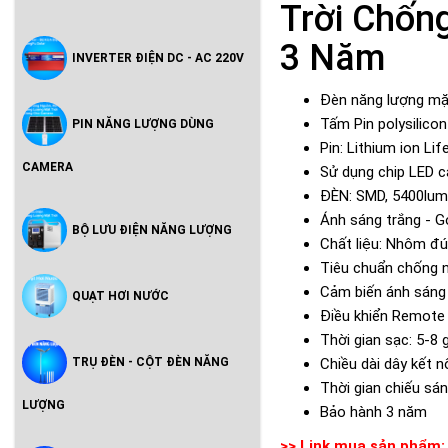
Trời Chốn
3 Năm
INVERTER ĐIỆN DC - AC 220V
Đèn năng lượng mặ
Tấm Pin polysilico
PIN NĂNG LƯỢNG DÙNG
Pin: Lithium ion L
CAMERA
Sử dụng chip LED 
ĐÈN: SMD, 5400lu
Ánh sáng trắng - G
BỘ LƯU ĐIỆN NĂNG LƯỢNG
Chất liệu: Nhôm đú
Tiêu chuẩn chống 
Cảm biến ánh sáng (
QUẠT HƠI NƯỚC
Điều khiển Remote 
Thời gian sạc: 5-8 
TRỤ ĐÈN - CỘT ĐÈN NĂNG
Chiều dài dây kết 
Thời gian chiếu sán
LƯỢNG
Bảo hành 3 năm
>> Link mua sản phẩm: