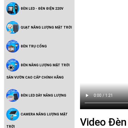
ĐÈN LED - ĐÈN ĐIỆN 220V
QUẠT NĂNG LƯỢNG MẶT TRỜI
ĐÈN TRỤ CỔNG
ĐÈN NĂNG LƯỢNG MẶT TRỜI
SÂN VƯỜN CAO CẤP CHÍNH HÃNG
ĐÈN LED DÂY NĂNG LƯỢNG
CAMERA NĂNG LƯỢNG MẶT
Video Đèn
TRỜI