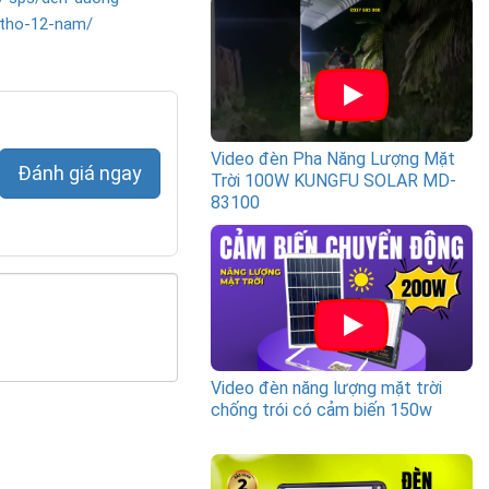
-tho-12-nam/
Video đèn Pha Năng Lượng Mặt
Đánh giá ngay
Trời 100W KUNGFU SOLAR MD-
83100
Video đèn năng lượng mặt trời
chống trói có cảm biến 150w