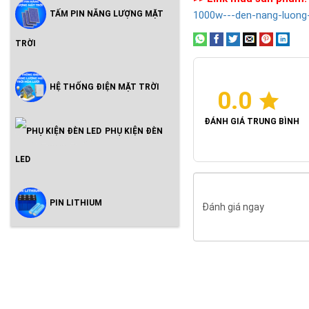
TẤM PIN NĂNG LƯỢNG MẶT
1000w---den-nang-luong
TRỜI
HỆ THỐNG ĐIỆN MẶT TRỜI
0.0
ĐÁNH GIÁ TRUNG BÌNH
PHỤ KIỆN ĐÈN
LED
PIN LITHIUM
Đánh giá ngay