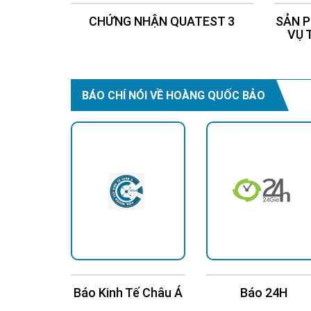
CHỨNG NHẬN QUATEST 3
SẢN P
VỤ 
BÁO CHÍ NÓI VỀ HOÀNG QUỐC BẢO
h Niên
Báo Kinh Tế Châu Á
Báo 24H