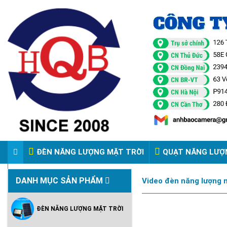
ĐÈN NĂNG LƯỢNG MẶT TRỜI
QUẠT NĂNG LƯỢ
VIDEO ĐÈN PHA ĐIỆN 220V
DANH MỤC SẢN PHẨM
Video đèn năng lượng m
ĐÈN NĂNG LƯỢNG MẶT TRỜI