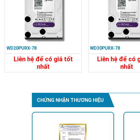
WD20PURX-78
WD30PURX-78
Liên hệ để có giá tốt
Liên hệ để có g
nhất
nhất
Chi Tiết
Liên Hệ
Chi Tiết
CHỨNG NHẬN THƯƠNG HIỆU