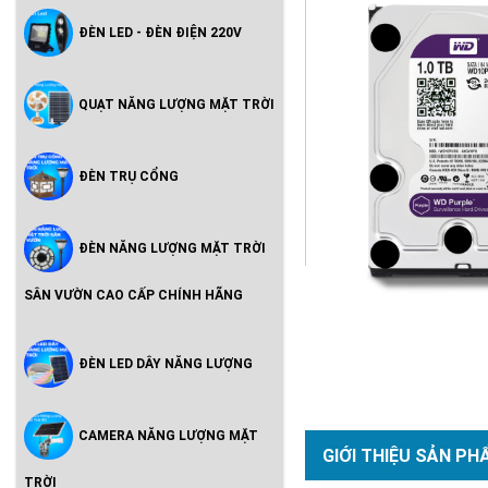
ĐÈN LED - ĐÈN ĐIỆN 220V
QUẠT NĂNG LƯỢNG MẶT TRỜI
ĐÈN TRỤ CỔNG
ĐÈN NĂNG LƯỢNG MẶT TRỜI
SÂN VƯỜN CAO CẤP CHÍNH HÃNG
ĐÈN LED DÂY NĂNG LƯỢNG
CAMERA NĂNG LƯỢNG MẶT
GIỚI THIỆU SẢN PH
TRỜI