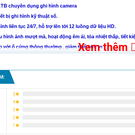
1TB
chuyên dụng ghi hình camera
t bị ghi hình kỹ thuật số.
ình liên tục 24/7, hỗ trợ lên tới
12 luồng dữ liệu HD.
iếu hình ảnh mượt mà, hoạt động êm ái, tỏa nhiệt thấp, tiết ki
Xem thêm
o với ổ cứng thông thường , giảm thiểu rủi ro
M:
5
4
3
2
1