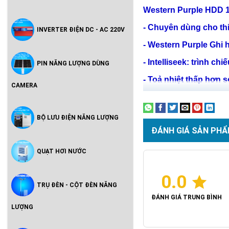
Western Purple
HDD 
- Chuyên dùng cho thiế
INVERTER ĐIỆN DC - AC 220V
-
Western Purple
Ghi h
- Intelliseek: trình ch
PIN NĂNG LƯỢNG DÙNG
- Toả nhiệt thấp hơn s
CAMERA
BỘ LƯU ĐIỆN NĂNG LƯỢNG
ĐÁNH GIÁ SẢN PHẨ
QUẠT HƠI NƯỚC
0.0
TRỤ ĐÈN - CỘT ĐÈN NĂNG
ĐÁNH GIÁ TRUNG BÌNH
LƯỢNG