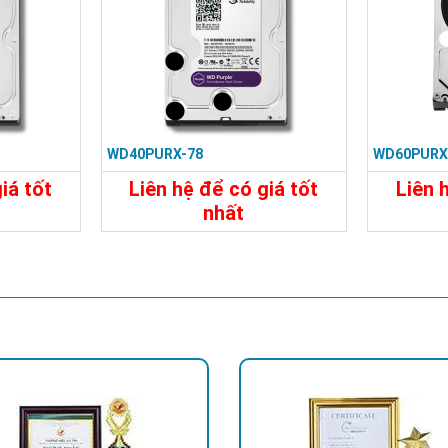
WD40PURX-78
WD60PURX
iá tốt
Liên hệ để có giá tốt
Liên 
nhất
Liên Hệ
Chi Tiết
Liên Hệ
Chi Tiế