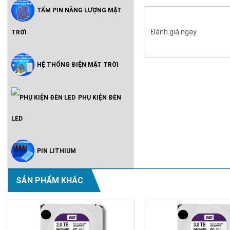
TẤM PIN NĂNG LƯỢNG MẶT
Đánh giá ngay
TRỜI
HỆ THỐNG ĐIỆN MẶT TRỜI
PHỤ KIỆN ĐÈN
LED
PIN LITHIUM
SẢN PHẨM KHÁC