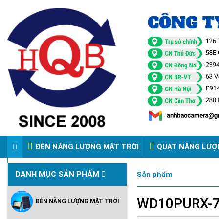
ĐÈN NĂNG LƯỢNG MẶT TRỜI
QUẠT NĂNG LƯỢ
VIDEO ĐÈN PHA ĐIỆN 220V
DANH MỤC SẢN PHẨM
Sản phẩm
WD10PURX-
ĐÈN NĂNG LƯỢNG MẶT TRỜI