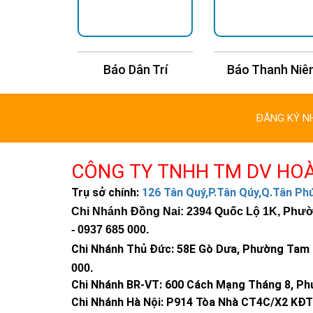
i Trẻ
Báo Dân Trí
Báo Thanh Niên
ĐĂNG KÝ N
CÔNG TY TNHH TM DV HO
Trụ sở chính:
126 Tân Quý,P.Tân Qúy,Q.Tân P
Chi Nhánh Đồng Nai: 2394 Quốc Lộ 1K, Phường
-
0937 685 000
.
Chi Nhánh Thủ Đức:
58E Gò Dưa, Phường Tam B
000
.
Chi Nhánh BR-VT:
600 Cách Mạng Tháng 8, Phư
Chi Nhánh Hà Nội: P914 Tòa Nhà CT4C/X2 KĐT 