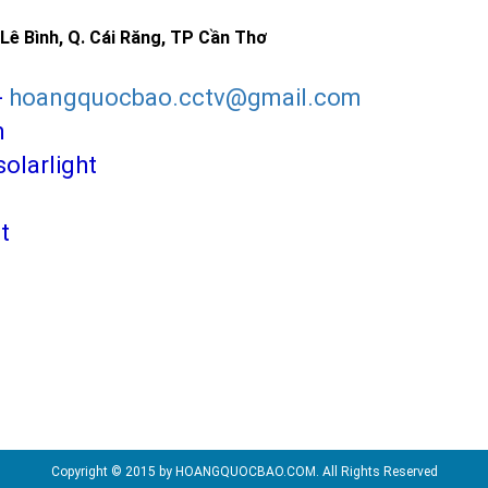
Lê Bình, Q. Cái Răng, TP Cần Thơ
-
hoangquocbao.cctv@gmail.com
m
larlight
t
Copyright © 2015 by HOANGQUOCBAO.COM. All Rights Reserved