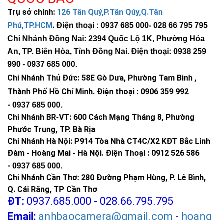
Trụ sở chính:
126 Tân Quý,P.Tân Qúy,Q.Tân
Phú,TP.HCM
.
Điện thoại : 0937 685 000
- 028 66 795 795
Chi Nhánh Đồng Nai: 2394 Quốc Lộ 1K, Phường Hóa
An, TP. Biên Hòa, Tỉnh Đồng Nai. Điện thoại: 0938 259
990 -
0937 685 000
.
Chi Nhánh Thủ Đức:
58E Gò Dưa, Phường Tam Bình ,
Thành Phố Hồ Chí Minh
.
Điện thoại : 0906 359 992
-
0937 685 000
.
Chi Nhánh BR-VT:
600 Cách Mạng Tháng 8, Phường
Phước Trung, TP. Bà Rịa
Chi Nhánh Hà Nội: P914 Tòa Nhà CT4C/X2 KĐT Bắc Linh
Đàm - Hoàng Mai - Hà Nội.
Điện Thoại : 0912 526 586
-
0937 685 000.
Chi Nhánh Cần Thơ: 280 Đường Phạm Hùng, P. Lê Bình,
Q. Cái Răng, TP Cần Thơ
ĐT:
0937.685.000 - 028.66.795.795
Email:
anhbaocamera@gmail.com
-
hoang