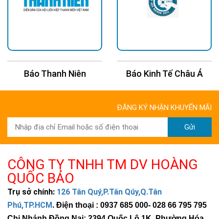
Báo Thanh Niên
Báo Kinh Tế Châu Á
ĐĂNG KÝ NHẬN KHUYẾN MÃI
Gửi
CÔNG TY TNHH TM DV HOÀNG
QUỐC BẢO
Trụ sở chính:
126 Tân Quý,P.Tân Qúy,Q.Tân
Phú,TP.HCM
.
Điện thoại : 0937 685 000
- 028 66 795 795
Chi Nhánh Đồng Nai: 2394 Quốc Lộ 1K, Phường Hóa