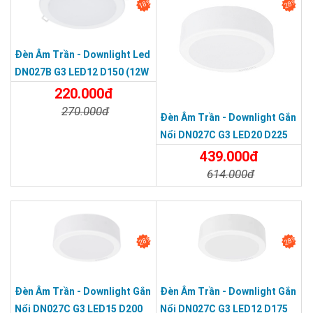
18%
28%
Đèn Âm Trần - Downlight Led
DN027B G3 LED12 D150 (12W
Φ150)
220.000đ
270.000đ
Đèn Âm Trần - Downlight Gắn
Chi Tiết
Đặt Mua
Nổi DN027C G3 LED20 D225
(19W Φ225)
439.000đ
614.000đ
Chi Tiết
Đặt Mua
28%
28%
Đèn Âm Trần - Downlight Gắn
Đèn Âm Trần - Downlight Gắn
Nổi DN027C G3 LED15 D200
Nổi DN027C G3 LED12 D175