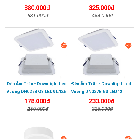
(15W Φ200)
(12W Φ175)
380.000đ
325.000đ
531.000đ
454.000đ
Chi Tiết
Đặt Mua
Chi Tiết
Đặt Mua
28%
28%
Đèn Âm Trần - Downlight Led
Đèn Âm Trần - Downlight Led
Vuông DN027B G3 LED9 L125
Vuông DN027B G3 LED12
(9W L125)
L150 (12W L150)
178.000đ
233.000đ
250.000đ
326.000đ
Chi Tiết
Đặt Mua
Chi Tiết
Đặt Mua
28%
28%