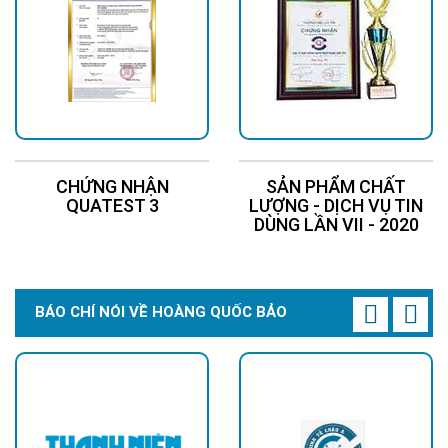
CHỨNG NHẬN
SẢN PHẨM CHẤT
QUATEST 3
LƯỢNG - DỊCH VỤ TIN
DÙNG LẦN VII - 2020
BÁO CHÍ NÓI VỀ HOÀNG QUỐC BẢO