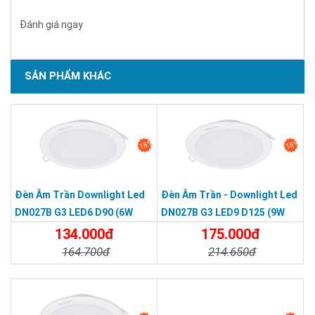
Đánh giá ngay
SẢN PHẨM KHÁC
18%
18%
Đèn Âm Trần Downlight Led
Đèn Âm Trần - Downlight Led
DN027B G3 LED6 D90 (6W
DN027B G3 LED9 D125 (9W
Φ90)
Φ125)
134.000đ
175.000đ
164.700đ
214.650đ
Chi Tiết
Đặt Mua
Chi Tiết
Đặt Mua