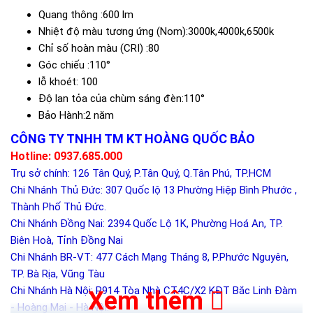
Quang thông :600 lm
Nhiệt độ màu tương ứng (Nom):3000k,4000k,6500k
Chỉ số hoàn màu (CRI) :80
Góc chiếu :110°
lỗ khoét: 100
Độ lan tỏa của chùm sáng đèn:110°
Bảo Hành:2 năm
CÔNG TY TNHH TM KT HOÀNG QUỐC BẢO
Hotline: 0937.685.000
Trụ sở chính: 126 Tân Quý, P.Tân Quý, Q.Tân Phú, TP.HCM
Chi Nhánh Thủ Đức: 307 Quốc lộ 13 Phường Hiệp Bình Phước ,
Thành Phố Thủ Đức.
Chi Nhánh Đồng Nai: 2394 Quốc Lộ 1K, Phường Hoá An, TP.
Biên Hoà, Tỉnh Đồng Nai
Chi Nhánh BR-VT: 477 Cách Mạng Tháng 8, P.Phước Nguyên,
TP. Bà Rịa, Vũng Tàu
Chi Nhánh Hà Nội: P914 Tòa Nhà CT4C/X2 KĐT Bắc Linh Đàm
Xem thêm
- Hoàng Mai - Hà Nội.