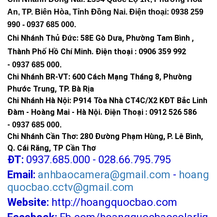
An, TP. Biên Hòa, Tỉnh Đồng Nai. Điện thoại: 0938 259
990 -
0937 685 000
.
Chi Nhánh Thủ Đức:
58E Gò Dưa, Phường Tam Bình ,
Thành Phố Hồ Chí Minh
.
Điện thoại : 0906 359 992
-
0937 685 000
.
Chi Nhánh BR-VT:
600 Cách Mạng Tháng 8, Phường
Phước Trung, TP. Bà Rịa
Chi Nhánh Hà Nội: P914 Tòa Nhà CT4C/X2 KĐT Bắc Linh
Đàm - Hoàng Mai - Hà Nội.
Điện Thoại : 0912 526 586
-
0937 685 000.
Chi Nhánh Cần Thơ: 280 Đường Phạm Hùng, P. Lê Bình,
Q. Cái Răng, TP Cần Thơ
ĐT:
0937.685.000 - 028.66.795.795
Email:
anhbaocamera@gmail.com
-
hoang
quocbao.cctv@gmail.com
Website:
http://hoangquocbao.com