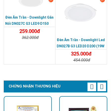
Đèn Âm Trần - Downlight Gắn
Nổi DN027C G3 LED9 D150
(9W Φ150)
259.000đ
362.000đ
Đèn Âm Trần - Downlight Led
Chi Tiết
Đặt Mua
DN027B G3 LED20 D200 (19W
Φ200)
325.000đ
454.000đ
Chi Tiết
Đặt Mua
CHỨNG NHẬN THƯƠNG HIỆU