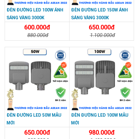
ĐÈN ĐƯỜNG LED 100W ÁNH
ĐÈN ĐƯỜNG LED 150W ÁNH
SÁNG VÀNG 3000K
SÁNG VÀNG 3000K
600.000đ
650.000đ
880.000đ
1.100.000đ
Chi Tiết
Đặt Mua
Chi Tiết
Đặt Mua
26%
33%
ĐÈN ĐƯỜNG LED 50W MẪU
ĐÈN ĐƯỜNG LED 100W MẪU
SẢN PHẨM CHẤT LƯỢNG - DỊCH VỤ TIN DÙNG LẦN VII - 2020
MỚI
MỚI
650.000đ
980.000đ