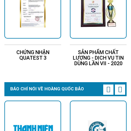
CHỨNG NHẬN
SẢN PHẨM CHẤT
QUATEST 3
LƯỢNG - DỊCH VỤ TIN
DÙNG LẦN VII - 2020
BÁO CHÍ NÓI VỀ HOÀNG QUỐC BẢO