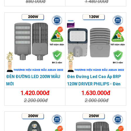
880.000đ
1.480.000đ
Chi Tiết
Đặt Mua
Chi Tiết
Đặt Mua
35%
18%
ĐÈN ĐƯỜNG LED 200W MẪU
Đèn Đường Led Cao Áp BRP
MỚI
120W DRIVER PHILIPS - Đèn
Đường Dùng Cho Công Trình,
1.420.000đ
1.630.000đ
Sân Bóng
2.200.000đ
2.000.000đ
Chi Tiết
Đặt Mua
Chi Tiết
Đặt Mua
28%
37%