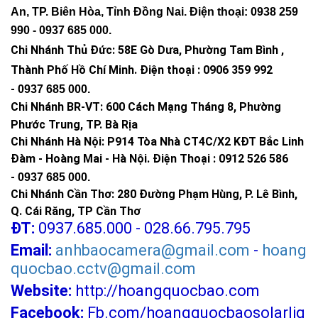
An, TP. Biên Hòa, Tỉnh Đồng Nai. Điện thoại: 0938 259
990 -
0937 685 000
.
Chi Nhánh Thủ Đức:
58E Gò Dưa, Phường Tam Bình ,
Thành Phố Hồ Chí Minh
.
Điện thoại : 0906 359 992
-
0937 685 000
.
Chi Nhánh BR-VT:
600 Cách Mạng Tháng 8, Phường
Phước Trung, TP. Bà Rịa
Chi Nhánh Hà Nội: P914 Tòa Nhà CT4C/X2 KĐT Bắc Linh
Đàm - Hoàng Mai - Hà Nội.
Điện Thoại : 0912 526 586
-
0937 685 000.
Chi Nhánh Cần Thơ: 280 Đường Phạm Hùng, P. Lê Bình,
Q. Cái Răng, TP Cần Thơ
ĐT:
0937.685.000 - 028.66.795.795
Email:
anhbaocamera@gmail.com
-
hoang
quocbao.cctv@gmail.com
Website:
http://hoangquocbao.com
Facebook:
Fb.com/hoangquocbaosolarlig