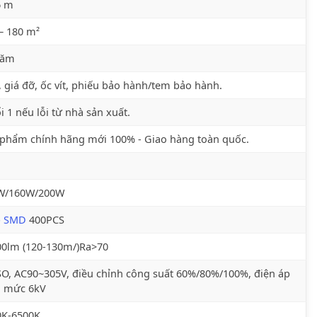
6 m
– 180 m²
năm
 giá đỡ, ốc vít, phiếu bảo hành/tem bảo hành.
i 1 nếu lỗi từ nhà sản xuất.
phẩm chính hãng mới 100% - Giao hàng toàn quốc.
W/160W/200W
p SMD
400PCS
00lm (120-130m/)Ra>70
, AC90~305V, điều chỉnh công suất 60%/80%/100%, điện áp
h mức 6kV
0K-6500K