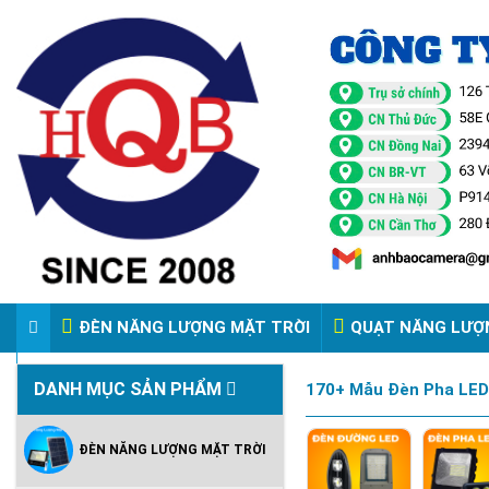
ĐÈN NĂNG LƯỢNG MẶT TRỜI
QUẠT NĂNG LƯỢ
VIDEO ĐÈN PHA ĐIỆN 220V
DANH MỤC SẢN PHẨM
170+ Mẫu Đèn Pha LED 
ĐÈN NĂNG LƯỢNG MẶT TRỜI