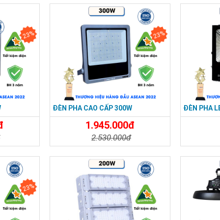
 150w
chỉ 370k, giao toàn quốc
 200w
chỉ 590k, độ sáng cao
23%
23%
ật đèn led nhà xưởng 160W (Công suất tùy tỉnh)
160W/200W
>
0lm (120-130m/)Ra
70
C90~305V, điều chỉnh công suất 60%/80%/100%, điện áp định mức
W
ĐÈN PHA CAO CẤP 300W
ĐÈN PHA L
đ
1.945.000đ
 PC
°
đ
2.530.000đ
.
Đặt Mua
Chi Tiết
Đặt Mua
Chi Tiế
23%