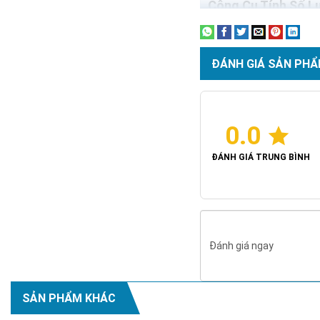
Công Cụ Tính Số 
Diện tích xưởng (m²):
ĐÁNH GIÁ SẢN PHẨ
Chiều cao trần (m):
0.0
ĐÁNH GIÁ TRUNG BÌNH
Khu vực sản xuất (Độ 
Đánh giá ngay
SẢN PHẨM KHÁC
Đèn led nhà xưởng