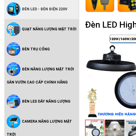
ĐÈN LED - ĐÈN ĐIỆN 220V
Đèn LED Hig
QUẠT NĂNG LƯỢNG MẶT TRỜI
ĐÈN TRỤ CỔNG
ĐÈN NĂNG LƯỢNG MẶT TRỜI
SÂN VƯỜN CAO CẤP CHÍNH HÃNG
ĐÈN LED DÂY NĂNG LƯỢNG
CAMERA NĂNG LƯỢNG MẶT
TRỜI