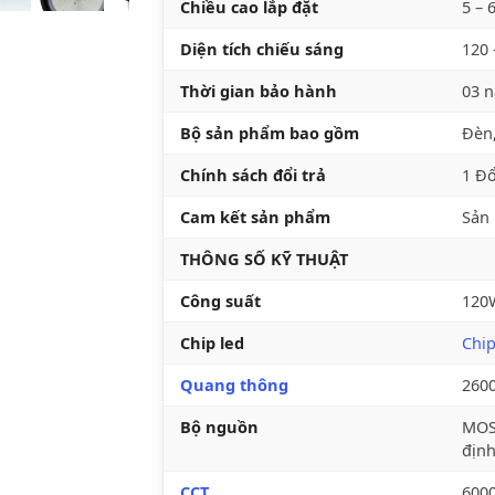
Chiều cao lắp đặt
5 – 
Diện tích chiếu sáng
120 
Thời gian bảo hành
03 
Bộ sản phẩm bao gồm
Đèn,
Chính sách đổi trả
1 Đổ
Cam kết sản phẩm
Sản 
THÔNG SỐ KỸ THUẬT
Công suất
120
Chip led
Chi
Quang thông
260
Bộ nguồn
MOSO
địn
CCT
600