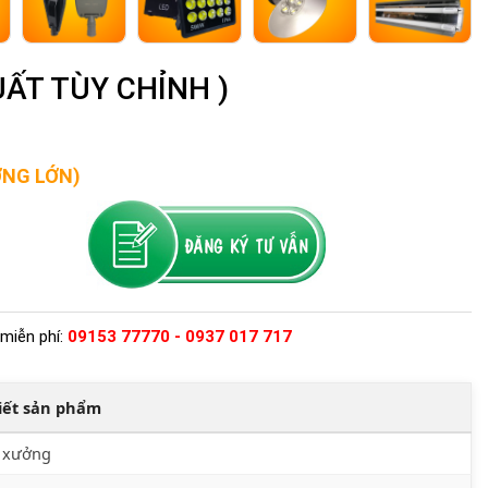
UẤT TÙY CHỈNH )
ỢNG LỚN)
miễn phí:
09153 77770 - 0937 017 717
tiết sản phẩm
 xưởng