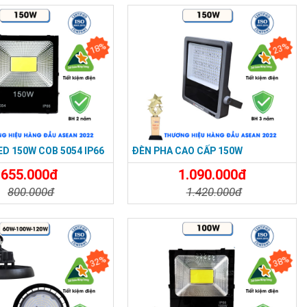
18%
23%
 6kV
ED 150W COB 5054 IP66
ĐÈN PHA CAO CẤP 150W
655.000đ
1.090.000đ
800.000đ
1.420.000đ
t
Đặt Mua
Chi Tiết
Đặt Mua
32%
38%