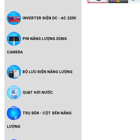
INVERTER ĐIỆN DC - AC 220V
PIN NĂNG LƯỢNG DÙNG
CAMERA
BỘ LƯU ĐIỆN NĂNG LƯỢNG
QUẠT HƠI NƯỚC
TRỤ ĐÈN - CỘT ĐÈN NĂNG
LƯỢNG