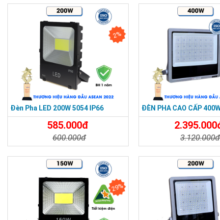
Đèn led nhà xưởng
Đèn led nhà xưởng
2%
Thông số kỹ thu
Công suất 120W/
Chip: SMD 400PCS
Quang thông: 2600
Bộ nguồn: MOSO, A
CCT: 6000K-6500K
Đèn Pha LED 200W 5054 IP66
ĐÈN PHA CAO CẤP 400
PF>0.97
585.000đ
2.395.000
Chất liệu: Nhôm +
Góc chiếu sáng: 90
600.000đ
3.120.000
Tuổi thọ: 50000 giờ
Chi Tiết
Đặt Mua
Chi Tiết
Cấp bảo vệ: IP 65
Bảo hành: 3 năm
29%