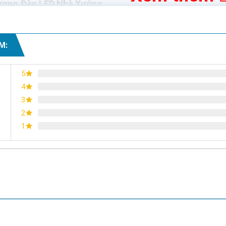
Lượng Đèn LED Nhà Xưởng
M:
5
4
3
2
rọi yêu cầu):
1
Tính Toán Ngay
 100W
chỉ từ 380k, giá cực tốt