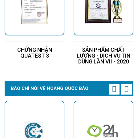
CHỨNG NHẬN
SẢN PHẨM CHẤT
QUATEST 3
LƯỢNG - DỊCH VỤ TIN
DÙNG LẦN VII - 2020
BÁO CHÍ NÓI VỀ HOÀNG QUỐC BẢO
Đây là sản phẩm chuyên dùng cho các dự án lắp đặt đèn tại