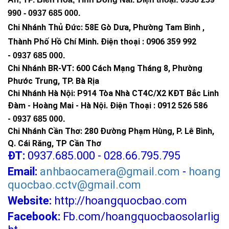
Vỏ đèn
: Nhôm đúc nguyên khối chắc chắn hơn nhựa rẻ
990 -
0937 685 000
.
tiền.
Chi Nhánh Thủ Đức:
58E Gò Dưa, Phường Tam Bình ,
Chứng nhận tiêu chuẩn
:
Chỉ số kháng nước IP67
hoặc
cao hơn cho khả năng chống nước.
Thành Phố Hồ Chí Minh
.
Điện thoại : 0906 359 992
Chính sách bảo hành
: Ít nhất 2 năm, có địa chỉ bảo
-
0937 685 000
.
hành rõ ràng.
Chi Nhánh BR-VT:
600 Cách Mạng Tháng 8, Phường
Phước Trung, TP. Bà Rịa
>>> Xem thêm:
Đèn Năng Lượng Mặt Trời Sân Vườn
Chi Nhánh Hà Nội: P914 Tòa Nhà CT4C/X2 KĐT Bắc Linh
Cao Cấp Chính Hãng
Đàm - Hoàng Mai - Hà Nội.
Điện Thoại : 0912 526 586
-
0937 685 000.
Chi Nhánh Cần Thơ: 280 Đường Phạm Hùng, P. Lê Bình,
Hướng dẫn chọn mua đèn năng lượng mặt
trời 1000w phù hợp
Q. Cái Răng, TP Cần Thơ
ĐT:
0937.685.000 - 028.66.795.795
Hoàng Quốc Bảo gợi ý một số tiêu chí giúp khách hàng chọn
Email:
anhbaocamera@gmail.com
-
hoang
được sản phẩm ưng ý:
quocbao.cctv@gmail.com
Xác định nhu cầu sử dụng
Website:
http://hoangquocbao.com
Đường nông thôn, khu phố: Chọn loại chiếu sáng
Facebook:
Fb.com/hoangquocbaosolarlig
góc rộng.
Sân bóng, khu công nghiệp: Ưu tiên ánh sáng