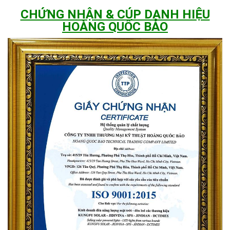
CHỨNG NHẬN & CÚP DANH HIỆU
HOÀNG QUỐC BẢO
Đèn có thể lắp đặt dễ dàng ở mọi nơi
Ứng dụng thực tế của đèn năng lượng mặt
trời 1000w - 2000w
Đèn năng lượng mặt trời
công suất lớn 1000w - 2000w là dòng
sản phẩm phù hợp cho những khu vực cần chiếu sáng diện tích
rộng, thời gian hoạt động dài và độ bền cao. Thực tế, loại đèn
này đã được áp dụng phổ biến trong nhiều dự án:
Chiếu sáng đường giao thông nông thôn, xã, huyện
:
Giúp tiết kiệm chi phí điện, dễ lắp đặt ở những nơi khó
kéo dây điện.
Chiếu sáng sân bóng, khu vui chơi cộng đồng
: Độ
sáng mạnh, góc chiếu rộng, đảm bảo an toàn và tiện lợi
cho các hoạt động buổi tối.