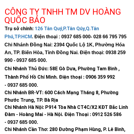
CÔNG TY TNHH TM DV HOÀNG
QUỐC BẢO
Trụ sở chính:
126 Tân Quý,P.Tân Qúy,Q.Tân
Phú,TP.HCM
.
Điện thoại : 0937 685 000
- 028 66 795 795
Chi Nhánh Đồng Nai: 2394 Quốc Lộ 1K, Phường Hóa
An, TP. Biên Hòa, Tỉnh Đồng Nai. Điện thoại: 0938 259
Tấm pin Mono 6V90W
990 -
0937 685 000
.
Chi Nhánh Thủ Đức:
58E Gò Dưa, Phường Tam Bình ,
Tấm pin Mono thường cho hiệu suất chuyển đổi tốt hơn trong
cùng diện tích so với một số cấu hình phổ thông khác. Với
Thành Phố Hồ Chí Minh
.
Điện thoại : 0906 359 992
công suất 90W, bộ pin mặt trời của mẫu đèn này đủ mạnh để
-
0937 685 000
.
nạp lại bộ pin lưu trữ khá nhanh trong khoảng 4–6 giờ nắng tốt.
Chi Nhánh BR-VT:
600 Cách Mạng Tháng 8, Phường
Đây là lý do đèn phù hợp cho nhu cầu chiếu sáng ban đêm kéo
Phước Trung, TP. Bà Rịa
dài.
Chi Nhánh Hà Nội: P914 Tòa Nhà CT4C/X2 KĐT Bắc Linh
Đàm - Hoàng Mai - Hà Nội.
Điện Thoại : 0912 526 586
Điểm hay của cấu hình hộp pin rời là bạn có thể đặt tấm pin ở
-
0937 685 000.
vị trí đón nắng tối ưu, trong khi thân đèn đặt đúng khu vực cần
Chi Nhánh Cần Thơ: 280 Đường Phạm Hùng, P. Lê Bình,
sáng. Cách này đặc biệt hữu ích với nhà có mái che, sân có