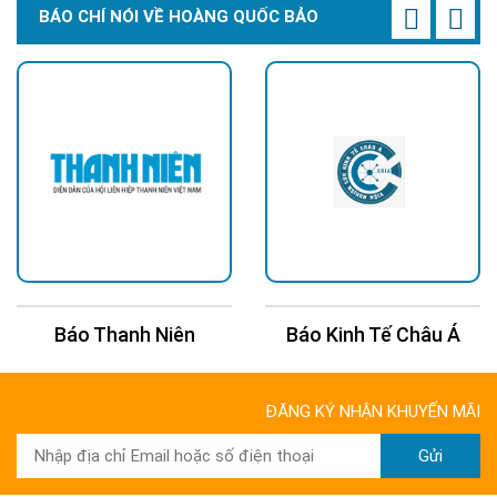
và sạc xả lặp lại hàng ngày. LiFePO4 có ưu điểm là ít nóng hơn
BÁO CHÍ NÓI VỀ HOÀNG QUỐC BẢO
khi vận hành, độ ổn định hóa học tốt và khả năng làm việc bền
bỉ trong thời gian dài. Nếu bạn đang cần một bộ đèn dùng hàng
đêm quanh năm, đây chính là lựa chọn hoàn hảo.
Dung lượng 80000mAh kết hợp với tấm pin Mono 90W cho
phép đèn đạt thời gian chiếu sáng khoảng 12–15 giờ trong
điều kiện sạc tốt.
Báo Thanh Niên
Báo Kinh Tế Châu Á
ĐĂNG KÝ NHẬN KHUYẾN MÃI
Gửi