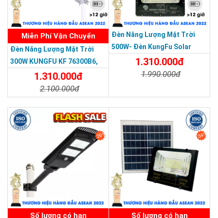
Đèn Năng Lượng Mặt Trời
Miễn Phí Vận Chuyển
500W- Đèn KungFu Solar
Đèn Năng Lượng Mặt Trời
Năng Lượng Mặt Trời 500W,IP
1.310.000đ
300W KUNGFU KF 76300B6,
67 Loại Lớn
1.990.000đ
IP68, Bảng Giá 2026
1.310.000đ
2.100.000đ
Chi Tiết
Đặt Mua
Chi Tiết
Đặt Mua
COB LED có ưu điểm là gom nhiều điểm phát sáng trên một bề
26%
34%
mặt, tạo vùng sáng tập trung hơn so với một số cấu hình SMD
phổ thông. Cách này phù hợp khi cần dồn ánh sáng xuống mặt
đường, sân hoặc khuôn viên thay vì tỏa quá loãng.
Tuy nhiên, COB LED chỉ phát huy tốt khi thân đèn có khả năng
SẢN PHẨM DỊCH VỤ CHẤT LƯỢNG ASEAN 2019
tản nhiệt đủ mạnh. Mẫu đèn này dùng vỏ nhôm đúc nên phần
nhiệt từ chip được truyền ra thân đèn tốt hơn so với vỏ nhựa
hoặc kim loại mỏng. Nhiệt độ làm việc thấp hơn sẽ giúp duy trì
Số lượng có hạn
Số lượng có hạn